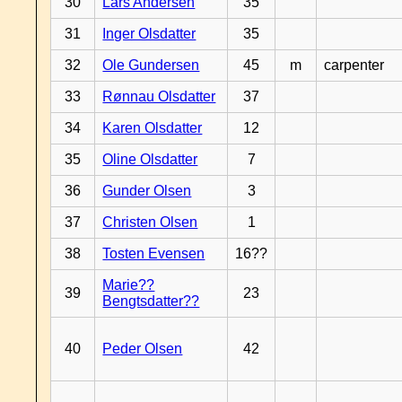
30
Lars Andersen
35
31
Inger Olsdatter
35
32
Ole Gundersen
45
m
carpenter
33
Rønnau Olsdatter
37
34
Karen Olsdatter
12
35
Oline Olsdatter
7
36
Gunder Olsen
3
37
Christen Olsen
1
38
Tosten Evensen
16??
Marie??
39
23
Bengtsdatter??
40
Peder Olsen
42