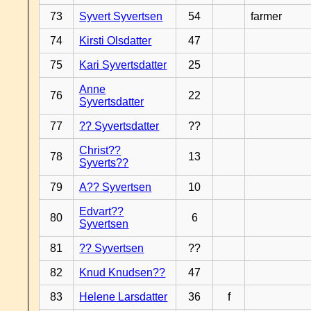
73
Syvert Syvertsen
54
farmer
74
Kirsti Olsdatter
47
75
Kari Syvertsdatter
25
Anne
76
22
Syvertsdatter
77
?? Syvertsdatter
??
Christ??
78
13
Syverts??
79
A?? Syvertsen
10
Edvart??
80
6
Syvertsen
81
?? Syvertsen
??
82
Knud Knudsen??
47
83
Helene Larsdatter
36
f