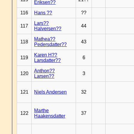
Eriksen??
116
Hans ??
??
Lars??
117
44
Halversen??
Mathea??
118
43
Pedersdatter??
Karen H??
119
6
Larsdatter??
Anthon??
120
3
Larsen??
121
Niels Andersen
32
Marthe
122
37
Haakensdatter