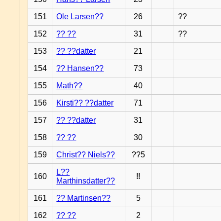
151
Ole Larsen??
26
??
152
?? ??
31
??
153
?? ??datter
21
154
?? Hansen??
73
155
Math??
40
156
Kirsti?? ??datter
71
157
?? ??datter
31
158
?? ??
30
159
Christ?? Niels??
??5
L??
160
!!
Marthinsdatter??
161
?? Martinsen??
5
162
?? ??
2