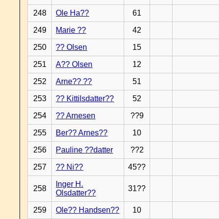
248
Ole Ha??
61
249
Marie ??
42
250
?? Olsen
15
251
A?? Olsen
12
252
Arne?? ??
51
253
?? Kittilsdatter??
52
254
?? Arnesen
??9
255
Ber?? Arnes??
10
256
Pauline ??datter
??2
257
?? Ni??
45??
Inger H.
258
31??
Olsdatter??
259
Ole?? Handsen??
10