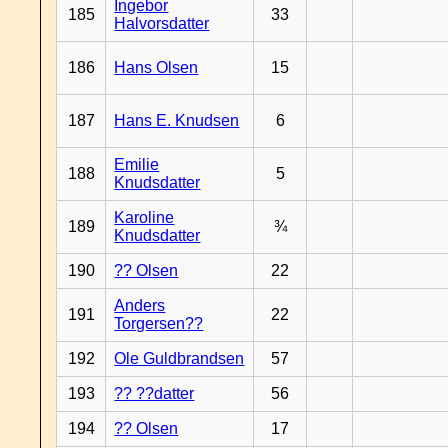
Ingebor
185
33
Halvorsdatter
186
Hans Olsen
15
187
Hans E. Knudsen
6
Emilie
188
5
Knudsdatter
Karoline
189
¾
Knudsdatter
190
?? Olsen
22
Anders
191
22
Torgersen??
192
Ole Guldbrandsen
57
193
?? ??datter
56
194
?? Olsen
17