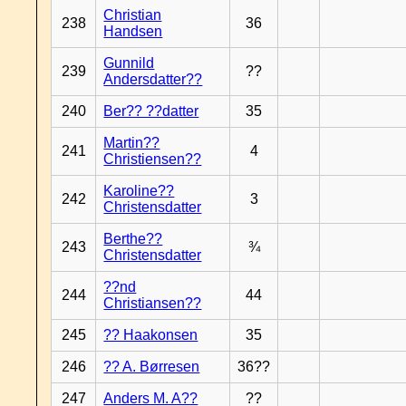
Christian
238
36
Handsen
Gunnild
239
??
Andersdatter??
240
Ber?? ??datter
35
Martin??
241
4
Christiensen??
Karoline??
242
3
Christensdatter
Berthe??
243
¾
Christensdatter
??nd
244
44
Christiansen??
245
?? Haakonsen
35
246
?? A. Børresen
36??
247
Anders M. A??
??