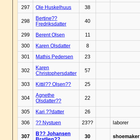
297
Ole Huskelhuus
38
Bertine??
298
40
Fredriksdatter
299
Berent Olsen
11
300
Karen Olsdatter
8
301
Mathis Pedersen
23
Karen
302
57
Christophersdatter
303
Kittil?? Olsen??
25
Agnethe
304
22
Olsdatter??
305
Kari ??datter
26
306
?? Nystuen
23??
laborer
B?? Johansen
307
30
shoemaker
Bratlien??