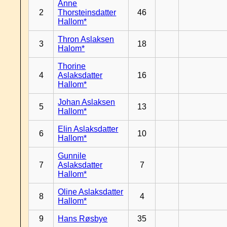
Anne
2
Thorsteinsdatter
46
Hallom*
Thron Aslaksen
3
18
Halom*
Thorine
4
Aslaksdatter
16
Hallom*
Johan Aslaksen
5
13
Hallom*
Elin Aslaksdatter
6
10
Hallom*
Gunnile
7
Aslaksdatter
7
Hallom*
Oline Aslaksdatter
8
4
Hallom*
9
Hans Røsbye
35