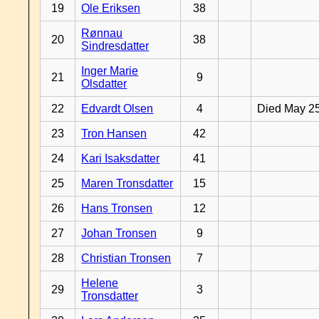
19
Ole Eriksen
38
Rønnau
20
38
Sindresdatter
Inger Marie
21
9
Olsdatter
22
Edvardt Olsen
4
Died May 2
23
Tron Hansen
42
24
Kari Isaksdatter
41
25
Maren Tronsdatter
15
26
Hans Tronsen
12
27
Johan Tronsen
9
28
Christian Tronsen
7
Helene
29
3
Tronsdatter