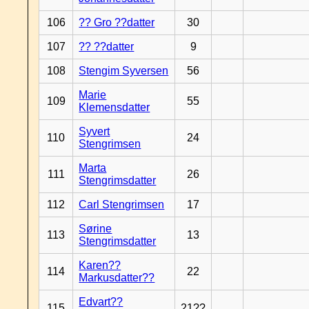
106
?? Gro ??datter
30
107
?? ??datter
9
108
Stengim Syversen
56
Marie
109
55
Klemensdatter
Syvert
110
24
Stengrimsen
Marta
111
26
Stengrimsdatter
112
Carl Stengrimsen
17
Sørine
113
13
Stengrimsdatter
Karen??
114
22
Markusdatter??
Edvart??
115
21??