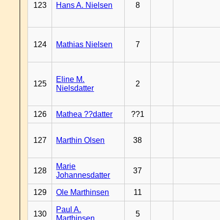
123
Hans A. Nielsen
8
124
Mathias Nielsen
7
Eline M.
125
2
Nielsdatter
126
Mathea ??datter
??1
127
Marthin Olsen
38
Marie
128
37
Johannesdatter
129
Ole Marthinsen
11
Paul A.
130
5
Marthinsen