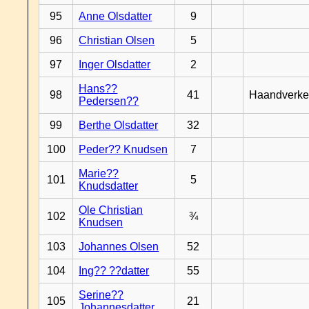
95
Anne Olsdatter
9
96
Christian Olsen
5
97
Inger Olsdatter
2
Hans??
98
41
Haandverke
Pedersen??
99
Berthe Olsdatter
32
100
Peder?? Knudsen
7
Marie??
101
5
Knudsdatter
Ole Christian
102
¾
Knudsen
103
Johannes Olsen
52
104
Ing?? ??datter
55
Serine??
105
21
Johannesdatter