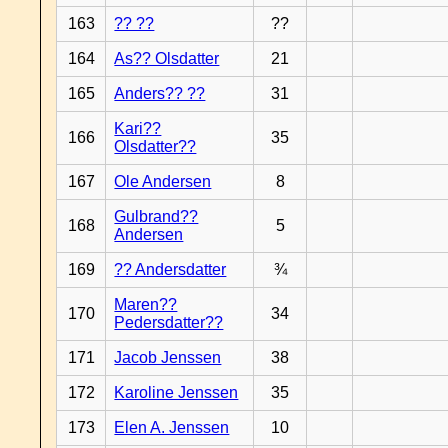
163
?? ??
??
164
As?? Olsdatter
21
165
Anders?? ??
31
Kari??
166
35
Olsdatter??
167
Ole Andersen
8
Gulbrand??
168
5
Andersen
169
?? Andersdatter
¾
Maren??
170
34
Pedersdatter??
171
Jacob Jenssen
38
172
Karoline Jenssen
35
173
Elen A. Jenssen
10