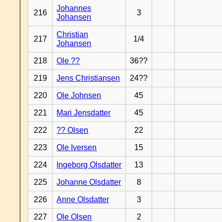
Johannes
216
3
Johansen
Christian
217
1/4
Johansen
218
Ole ??
36??
219
Jens Christiansen
24??
220
Ole Johnsen
45
221
Mari Jensdatter
45
222
?? Olsen
22
223
Ole Iversen
15
224
Ingeborg Olsdatter
13
225
Johanne Olsdatter
8
226
Anne Olsdatter
3
227
Ole Olsen
2