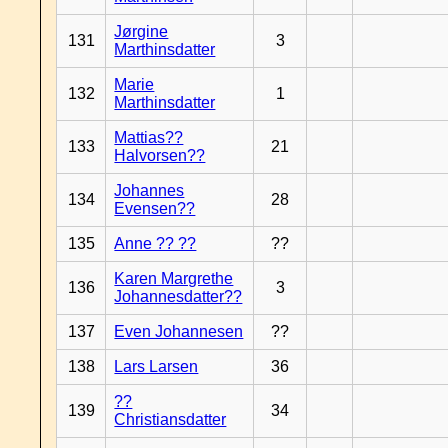
Jørgine
131
3
Marthinsdatter
Marie
132
1
Marthinsdatter
Mattias??
133
21
Halvorsen??
Johannes
134
28
Evensen??
135
Anne ?? ??
??
Karen Margrethe
136
3
Johannesdatter??
137
Even Johannesen
??
138
Lars Larsen
36
??
139
34
Christiansdatter