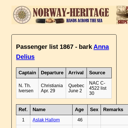
Passenger list 1867 - bark
Anna
Delius
Captain
Departure
Arrival
Source
NAC C-
N. Th.
Christiania
Quebec
4522 list
Iversen
Apr. 29
June 2
30
Ref.
Name
Age
Sex
Remarks
1
Aslak Hallom
46