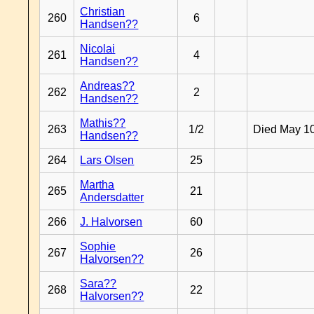
Christian
260
6
Handsen??
Nicolai
261
4
Handsen??
Andreas??
262
2
Handsen??
Mathis??
263
1/2
Died May 1
Handsen??
264
Lars Olsen
25
Martha
265
21
Andersdatter
266
J. Halvorsen
60
Sophie
267
26
Halvorsen??
Sara??
268
22
Halvorsen??