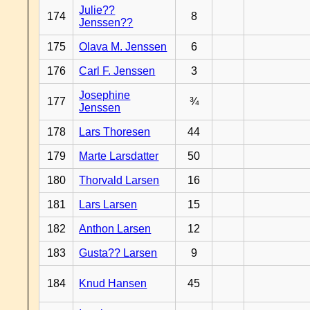
Julie??
174
8
Jenssen??
175
Olava M. Jenssen
6
176
Carl F. Jenssen
3
Josephine
177
¾
Jenssen
178
Lars Thoresen
44
179
Marte Larsdatter
50
180
Thorvald Larsen
16
181
Lars Larsen
15
182
Anthon Larsen
12
183
Gusta?? Larsen
9
184
Knud Hansen
45