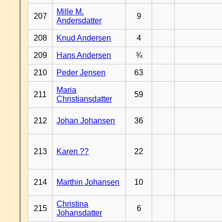
Mille M.
207
9
Andersdatter
208
Knud Andersen
4
209
Hans Andersen
¾
210
Peder Jensen
63
Maria
211
59
Christiansdatter
212
Johan Johansen
36
213
Karen ??
22
214
Marthin Johansen
10
Christina
215
6
Johansdatter