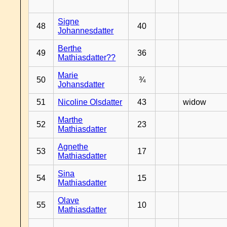
Signe
48
40
Johannesdatter
Berthe
49
36
Mathiasdatter??
Marie
50
¾
Johansdatter
51
Nicoline Olsdatter
43
widow
Marthe
52
23
Mathiasdatter
Agnethe
53
17
Mathiasdatter
Sina
54
15
Mathiasdatter
Olave
55
10
Mathiasdatter