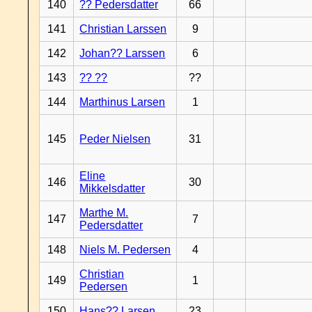
140
?? Pedersdatter
66
141
Christian Larssen
9
142
Johan?? Larssen
6
143
?? ??
??
144
Marthinus Larsen
1
145
Peder Nielsen
31
Eline
146
30
Mikkelsdatter
Marthe M.
147
7
Pedersdatter
148
Niels M. Pedersen
4
Christian
149
1
Pedersen
150
Hans?? Larsen
23