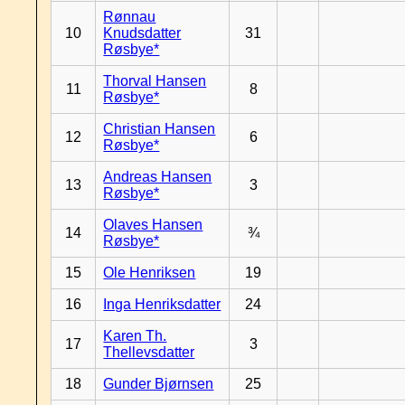
Rønnau
10
Knudsdatter
31
Røsbye*
Thorval Hansen
11
8
Røsbye*
Christian Hansen
12
6
Røsbye*
Andreas Hansen
13
3
Røsbye*
Olaves Hansen
14
¾
Røsbye*
15
Ole Henriksen
19
16
Inga Henriksdatter
24
Karen Th.
17
3
Thellevsdatter
18
Gunder Bjørnsen
25