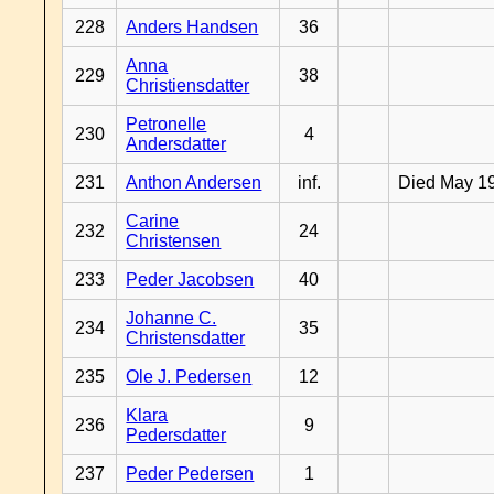
228
Anders Handsen
36
Anna
229
38
Christiensdatter
Petronelle
230
4
Andersdatter
231
Anthon Andersen
inf.
Died May 1
Carine
232
24
Christensen
233
Peder Jacobsen
40
Johanne C.
234
35
Christensdatter
235
Ole J. Pedersen
12
Klara
236
9
Pedersdatter
237
Peder Pedersen
1