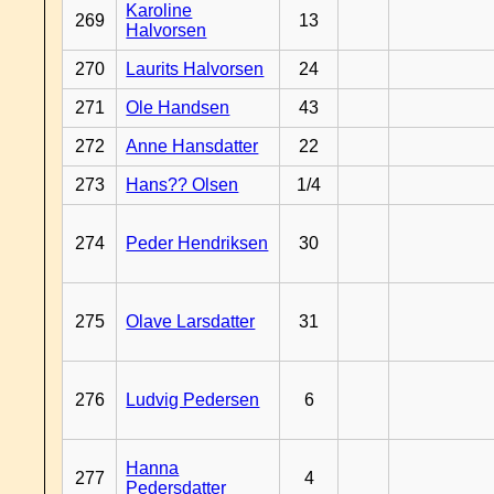
Karoline
269
13
Halvorsen
270
Laurits Halvorsen
24
271
Ole Handsen
43
272
Anne Hansdatter
22
273
Hans?? Olsen
1/4
274
Peder Hendriksen
30
275
Olave Larsdatter
31
276
Ludvig Pedersen
6
Hanna
277
4
Pedersdatter