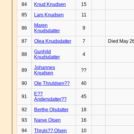
84
Knud Knudsen
15
85
Lars Knudsen
11
Maren
86
9
Knudsdatter
87
Olea Knudsdatter
7
Died May 2
Gunhild
88
4
Knudsdatter
Johannes
89
??
Knudsen
90
Ole Thruldsen??
40
E??
91
45
Andersdatter??
92
Berthe Olsdatter
18
93
Narve Olsen
16
94
Thruls?? Olsen
10