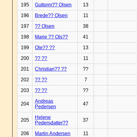
195
Guttorm?? Olsen
13
196
Brede?? Olsen
11
197
?? Olsen
38
198
Marie ?? Ols??
41
199
Ole?? ??
13
200
?? ??
11
201
Christian?? ??
??
202
?? ??
7
203
?? ??
??
Andreas
204
47
Pedersen
Helene
205
37
Pedersdatter??
206
Martin Andersen
11