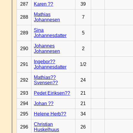
287
Karen ??
39
Mathias
288
7
Johannesen
Sina
289
5
Johannesdatter
Johannes
290
2
Johannesen
Ingebor??
291
1/2
Johannesdatter
Mathias??
292
24
Svensen??
293
Pedet Eiriksen??
21
294
Johan ??
21
295
Helene Herb??
34
Christian
296
26
Huskelhuus