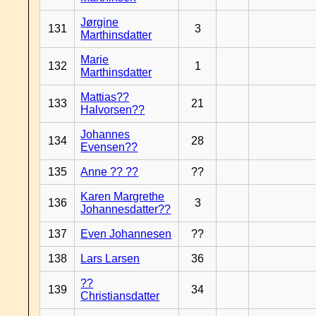
Jørgine
131
3
Marthinsdatter
Marie
132
1
Marthinsdatter
Mattias??
133
21
Halvorsen??
Johannes
134
28
Evensen??
135
Anne ?? ??
??
Karen Margrethe
136
3
Johannesdatter??
137
Even Johannesen
??
138
Lars Larsen
36
??
139
34
Christiansdatter