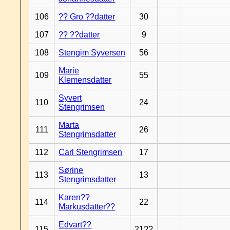
106
?? Gro ??datter
30
107
?? ??datter
9
108
Stengim Syversen
56
Marie
109
55
Klemensdatter
Syvert
110
24
Stengrimsen
Marta
111
26
Stengrimsdatter
112
Carl Stengrimsen
17
Sørine
113
13
Stengrimsdatter
Karen??
114
22
Markusdatter??
Edvart??
115
21??