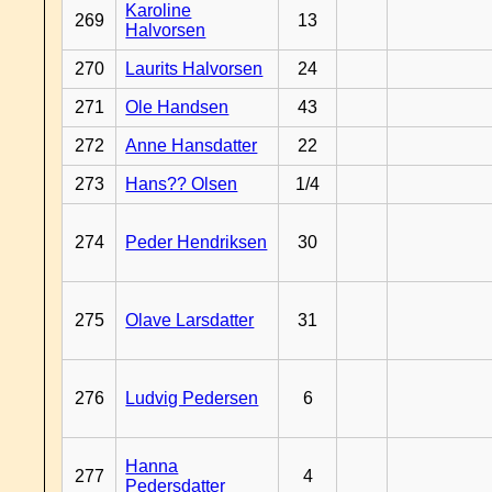
Karoline
269
13
Halvorsen
270
Laurits Halvorsen
24
271
Ole Handsen
43
272
Anne Hansdatter
22
273
Hans?? Olsen
1/4
274
Peder Hendriksen
30
275
Olave Larsdatter
31
276
Ludvig Pedersen
6
Hanna
277
4
Pedersdatter