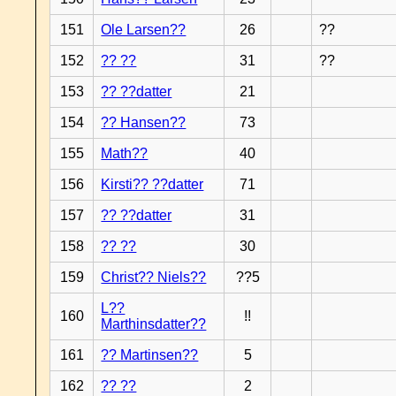
151
Ole Larsen??
26
??
152
?? ??
31
??
153
?? ??datter
21
154
?? Hansen??
73
155
Math??
40
156
Kirsti?? ??datter
71
157
?? ??datter
31
158
?? ??
30
159
Christ?? Niels??
??5
L??
160
!!
Marthinsdatter??
161
?? Martinsen??
5
162
?? ??
2