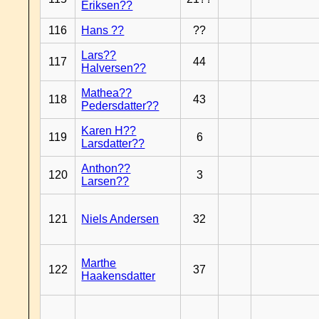
Eriksen??
116
Hans ??
??
Lars??
117
44
Halversen??
Mathea??
118
43
Pedersdatter??
Karen H??
119
6
Larsdatter??
Anthon??
120
3
Larsen??
121
Niels Andersen
32
Marthe
122
37
Haakensdatter