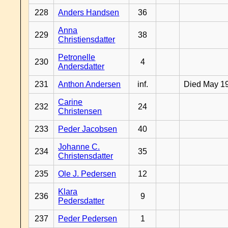
228
Anders Handsen
36
Anna
229
38
Christiensdatter
Petronelle
230
4
Andersdatter
231
Anthon Andersen
inf.
Died May 1
Carine
232
24
Christensen
233
Peder Jacobsen
40
Johanne C.
234
35
Christensdatter
235
Ole J. Pedersen
12
Klara
236
9
Pedersdatter
237
Peder Pedersen
1