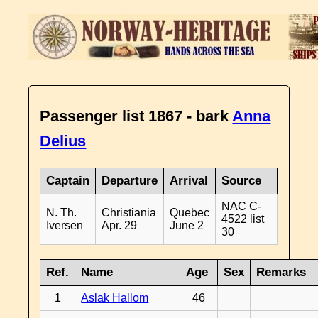
Passenger list 1867 - bark
Anna
Delius
Captain
Departure
Arrival
Source
NAC C-
N. Th.
Christiania
Quebec
4522 list
Iversen
Apr. 29
June 2
30
Ref.
Name
Age
Sex
Remarks
1
Aslak Hallom
46