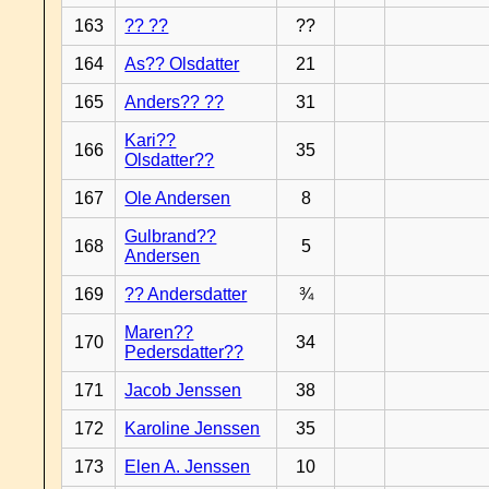
163
?? ??
??
164
As?? Olsdatter
21
165
Anders?? ??
31
Kari??
166
35
Olsdatter??
167
Ole Andersen
8
Gulbrand??
168
5
Andersen
169
?? Andersdatter
¾
Maren??
170
34
Pedersdatter??
171
Jacob Jenssen
38
172
Karoline Jenssen
35
173
Elen A. Jenssen
10