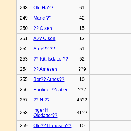
248
Ole Ha??
61
249
Marie ??
42
250
?? Olsen
15
251
A?? Olsen
12
252
Arne?? ??
51
253
?? Kittilsdatter??
52
254
?? Arnesen
??9
255
Ber?? Arnes??
10
256
Pauline ??datter
??2
257
?? Ni??
45??
Inger H.
258
31??
Olsdatter??
259
Ole?? Handsen??
10