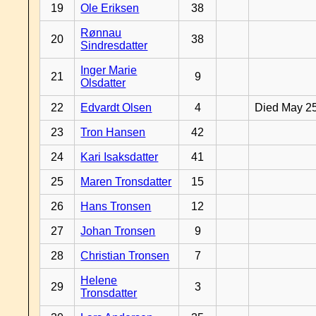
19
Ole Eriksen
38
Rønnau
20
38
Sindresdatter
Inger Marie
21
9
Olsdatter
22
Edvardt Olsen
4
Died May 2
23
Tron Hansen
42
24
Kari Isaksdatter
41
25
Maren Tronsdatter
15
26
Hans Tronsen
12
27
Johan Tronsen
9
28
Christian Tronsen
7
Helene
29
3
Tronsdatter