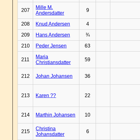
Mille M.
207
9
Andersdatter
208
Knud Andersen
4
209
Hans Andersen
¾
210
Peder Jensen
63
Maria
211
59
Christiansdatter
212
Johan Johansen
36
213
Karen ??
22
214
Marthin Johansen
10
Christina
215
6
Johansdatter