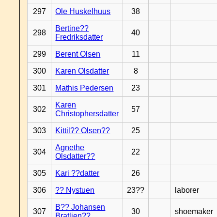
297
Ole Huskelhuus
38
Bertine??
298
40
Fredriksdatter
299
Berent Olsen
11
300
Karen Olsdatter
8
301
Mathis Pedersen
23
Karen
302
57
Christophersdatter
303
Kittil?? Olsen??
25
Agnethe
304
22
Olsdatter??
305
Kari ??datter
26
306
?? Nystuen
23??
laborer
B?? Johansen
307
30
shoemaker
Bratlien??