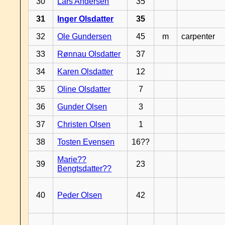
30
Lars Andersen
35
31
Inger Olsdatter
35
32
Ole Gundersen
45
m
carpenter
33
Rønnau Olsdatter
37
34
Karen Olsdatter
12
35
Oline Olsdatter
7
36
Gunder Olsen
3
37
Christen Olsen
1
38
Tosten Evensen
16??
Marie??
39
23
Bengtsdatter??
40
Peder Olsen
42