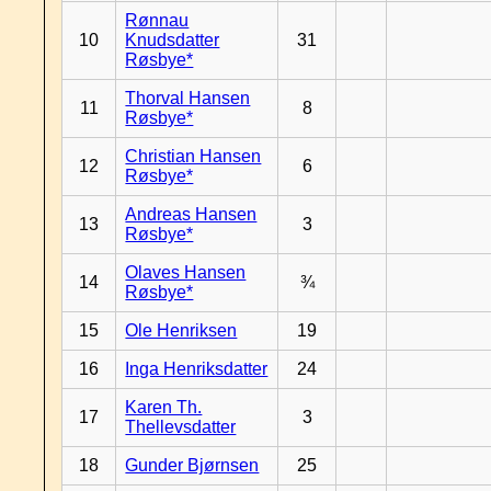
Rønnau
10
Knudsdatter
31
Røsbye*
Thorval Hansen
11
8
Røsbye*
Christian Hansen
12
6
Røsbye*
Andreas Hansen
13
3
Røsbye*
Olaves Hansen
14
¾
Røsbye*
15
Ole Henriksen
19
16
Inga Henriksdatter
24
Karen Th.
17
3
Thellevsdatter
18
Gunder Bjørnsen
25