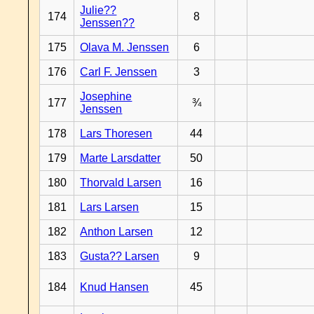
Julie??
174
8
Jenssen??
175
Olava M. Jenssen
6
176
Carl F. Jenssen
3
Josephine
177
¾
Jenssen
178
Lars Thoresen
44
179
Marte Larsdatter
50
180
Thorvald Larsen
16
181
Lars Larsen
15
182
Anthon Larsen
12
183
Gusta?? Larsen
9
184
Knud Hansen
45