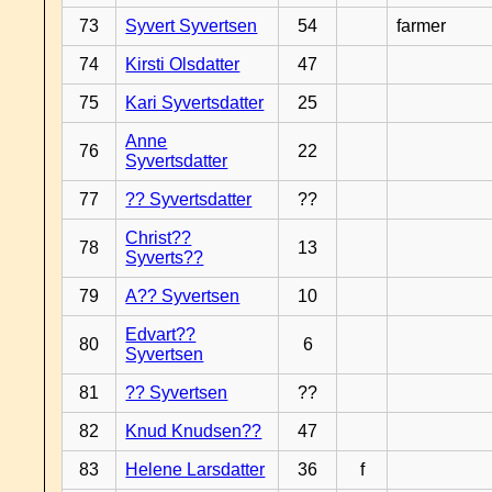
73
Syvert Syvertsen
54
farmer
74
Kirsti Olsdatter
47
75
Kari Syvertsdatter
25
Anne
76
22
Syvertsdatter
77
?? Syvertsdatter
??
Christ??
78
13
Syverts??
79
A?? Syvertsen
10
Edvart??
80
6
Syvertsen
81
?? Syvertsen
??
82
Knud Knudsen??
47
83
Helene Larsdatter
36
f