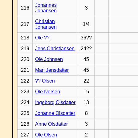
Johannes
216
3
Johansen
Christian
217
1/4
Johansen
218
Ole ??
36??
219
Jens Christiansen
24??
220
Ole Johnsen
45
221
Mari Jensdatter
45
222
?? Olsen
22
223
Ole Iversen
15
224
Ingeborg Olsdatter
13
225
Johanne Olsdatter
8
226
Anne Olsdatter
3
227
Ole Olsen
2