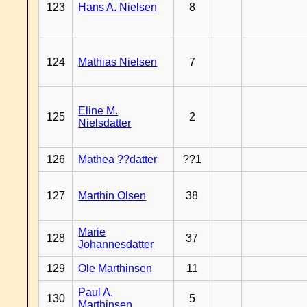
123
Hans A. Nielsen
8
124
Mathias Nielsen
7
Eline M.
125
2
Nielsdatter
126
Mathea ??datter
??1
127
Marthin Olsen
38
Marie
128
37
Johannesdatter
129
Ole Marthinsen
11
Paul A.
130
5
Marthinsen