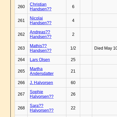
Christian
260
6
Handsen??
Nicolai
261
4
Handsen??
Andreas??
262
2
Handsen??
Mathis??
263
1/2
Died May 1
Handsen??
264
Lars Olsen
25
Martha
265
21
Andersdatter
266
J. Halvorsen
60
Sophie
267
26
Halvorsen??
Sara??
268
22
Halvorsen??