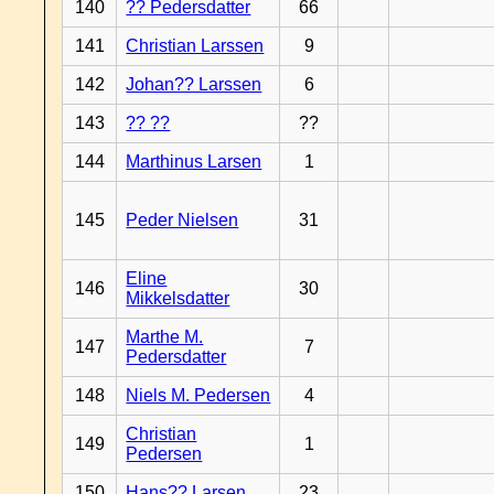
140
?? Pedersdatter
66
141
Christian Larssen
9
142
Johan?? Larssen
6
143
?? ??
??
144
Marthinus Larsen
1
145
Peder Nielsen
31
Eline
146
30
Mikkelsdatter
Marthe M.
147
7
Pedersdatter
148
Niels M. Pedersen
4
Christian
149
1
Pedersen
150
Hans?? Larsen
23