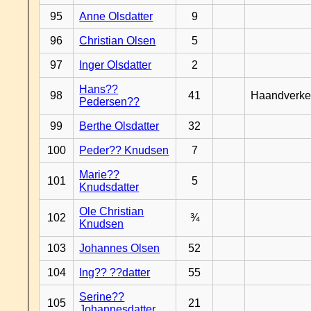
95
Anne Olsdatter
9
96
Christian Olsen
5
97
Inger Olsdatter
2
Hans??
98
41
Haandverke
Pedersen??
99
Berthe Olsdatter
32
100
Peder?? Knudsen
7
Marie??
101
5
Knudsdatter
Ole Christian
102
¾
Knudsen
103
Johannes Olsen
52
104
Ing?? ??datter
55
Serine??
105
21
Johannesdatter