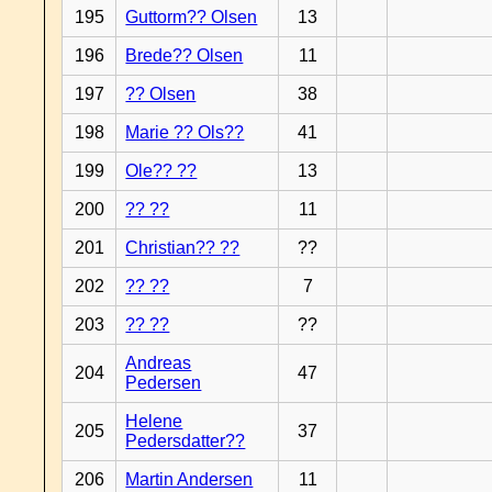
195
Guttorm?? Olsen
13
196
Brede?? Olsen
11
197
?? Olsen
38
198
Marie ?? Ols??
41
199
Ole?? ??
13
200
?? ??
11
201
Christian?? ??
??
202
?? ??
7
203
?? ??
??
Andreas
204
47
Pedersen
Helene
205
37
Pedersdatter??
206
Martin Andersen
11