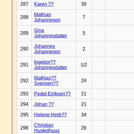
287
Karen ??
39
Mathias
288
7
Johannesen
Sina
289
5
Johannesdatter
Johannes
290
2
Johannesen
Ingebor??
291
1/2
Johannesdatter
Mathias??
292
24
Svensen??
293
Pedet Eiriksen??
21
294
Johan ??
21
295
Helene Herb??
34
Christian
296
26
Huskelhuus