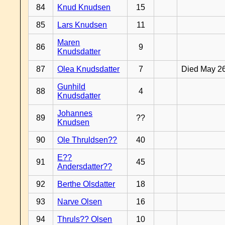
84
Knud Knudsen
15
85
Lars Knudsen
11
Maren
86
9
Knudsdatter
87
Olea Knudsdatter
7
Died May 2
Gunhild
88
4
Knudsdatter
Johannes
89
??
Knudsen
90
Ole Thruldsen??
40
E??
91
45
Andersdatter??
92
Berthe Olsdatter
18
93
Narve Olsen
16
94
Thruls?? Olsen
10