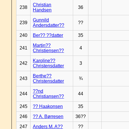
Christian
238
36
Handsen
Gunnild
239
??
Andersdatter??
240
Ber?? ??datter
35
Martin??
241
4
Christiensen??
Karoline??
242
3
Christensdatter
Berthe??
243
¾
Christensdatter
??nd
244
44
Christiansen??
245
?? Haakonsen
35
246
?? A. Børresen
36??
247
Anders M. A??
??