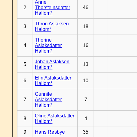
Anne
2
Thorsteinsdatter
46
Hallom*
Thron Aslaksen
3
18
Halom*
Thorine
4
Aslaksdatter
16
Hallom*
Johan Aslaksen
5
13
Hallom*
Elin Aslaksdatter
6
10
Hallom*
Gunnile
7
Aslaksdatter
7
Hallom*
Oline Aslaksdatter
8
4
Hallom*
9
Hans Røsbye
35