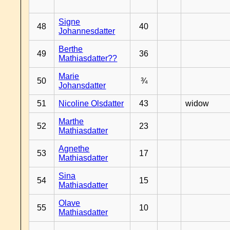
Signe
48
40
Johannesdatter
Berthe
49
36
Mathiasdatter??
Marie
50
¾
Johansdatter
51
Nicoline Olsdatter
43
widow
Marthe
52
23
Mathiasdatter
Agnethe
53
17
Mathiasdatter
Sina
54
15
Mathiasdatter
Olave
55
10
Mathiasdatter