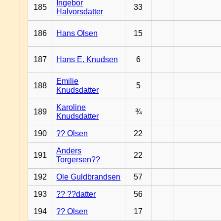
Ingebor
185
33
Halvorsdatter
186
Hans Olsen
15
187
Hans E. Knudsen
6
Emilie
188
5
Knudsdatter
Karoline
189
¾
Knudsdatter
190
?? Olsen
22
Anders
191
22
Torgersen??
192
Ole Guldbrandsen
57
193
?? ??datter
56
194
?? Olsen
17