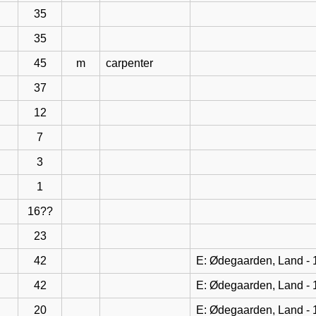
35
35
45
m
carpenter
37
12
7
3
1
16??
23
42
E: Ødegaarden, Land -
42
E: Ødegaarden, Land -
20
E: Ødegaarden, Land -