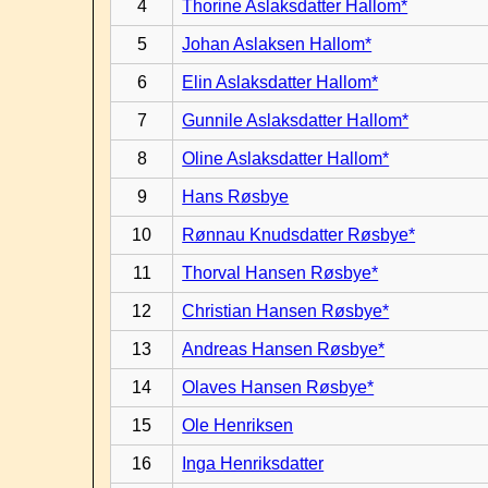
4
Thorine Aslaksdatter Hallom*
5
Johan Aslaksen Hallom*
6
Elin Aslaksdatter Hallom*
7
Gunnile Aslaksdatter Hallom*
8
Oline Aslaksdatter Hallom*
9
Hans Røsbye
10
Rønnau Knudsdatter Røsbye*
11
Thorval Hansen Røsbye*
12
Christian Hansen Røsbye*
13
Andreas Hansen Røsbye*
14
Olaves Hansen Røsbye*
15
Ole Henriksen
16
Inga Henriksdatter