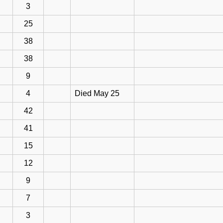
3
25
38
38
9
4
Died May 25
42
41
15
12
9
7
3