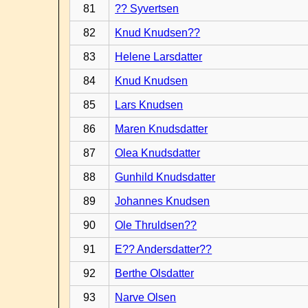
81
?? Syvertsen
82
Knud Knudsen??
83
Helene Larsdatter
84
Knud Knudsen
85
Lars Knudsen
86
Maren Knudsdatter
87
Olea Knudsdatter
88
Gunhild Knudsdatter
89
Johannes Knudsen
90
Ole Thruldsen??
91
E?? Andersdatter??
92
Berthe Olsdatter
93
Narve Olsen