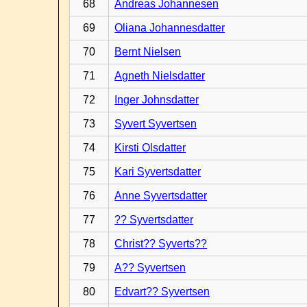
68
Andreas Johannesen
69
Oliana Johannesdatter
70
Bernt Nielsen
71
Agneth Nielsdatter
72
Inger Johnsdatter
73
Syvert Syvertsen
74
Kirsti Olsdatter
75
Kari Syvertsdatter
76
Anne Syvertsdatter
77
?? Syvertsdatter
78
Christ?? Syverts??
79
A?? Syvertsen
80
Edvart?? Syvertsen