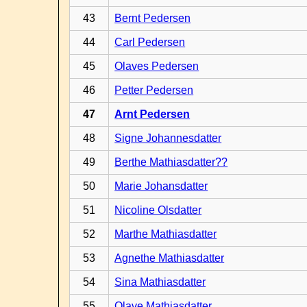
43
Bernt Pedersen
44
Carl Pedersen
45
Olaves Pedersen
46
Petter Pedersen
47
Arnt Pedersen
48
Signe Johannesdatter
49
Berthe Mathiasdatter??
50
Marie Johansdatter
51
Nicoline Olsdatter
52
Marthe Mathiasdatter
53
Agnethe Mathiasdatter
54
Sina Mathiasdatter
55
Olave Mathiasdatter