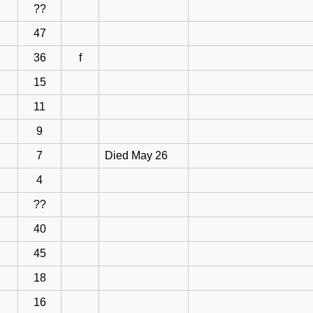
??
47
36
f
15
11
9
7
Died May 26
4
??
40
45
18
16