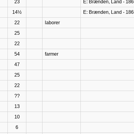
23
E: Brænden, Land - 18
14½
E: Brænden, Land - 18
22
laborer
25
22
54
farmer
47
25
22
??
13
10
6