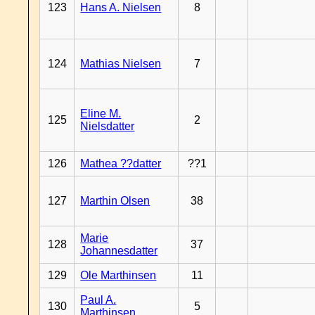
123
Hans A. Nielsen
8
124
Mathias Nielsen
7
Eline M.
125
2
Nielsdatter
126
Mathea ??datter
??1
127
Marthin Olsen
38
Marie
128
37
Johannesdatter
129
Ole Marthinsen
11
Paul A.
130
5
Marthinsen