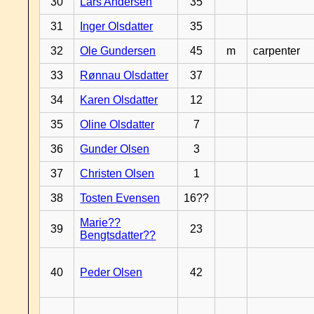
30
Lars Andersen
35
31
Inger Olsdatter
35
32
Ole Gundersen
45
m
carpenter
33
Rønnau Olsdatter
37
34
Karen Olsdatter
12
35
Oline Olsdatter
7
36
Gunder Olsen
3
37
Christen Olsen
1
38
Tosten Evensen
16??
Marie??
39
23
Bengtsdatter??
40
Peder Olsen
42