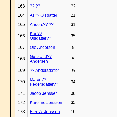
163
?? ??
??
164
As?? Olsdatter
21
165
Anders?? ??
31
Kari??
166
35
Olsdatter??
167
Ole Andersen
8
Gulbrand??
168
5
Andersen
169
?? Andersdatter
¾
Maren??
170
34
Pedersdatter??
171
Jacob Jenssen
38
172
Karoline Jenssen
35
173
Elen A. Jenssen
10