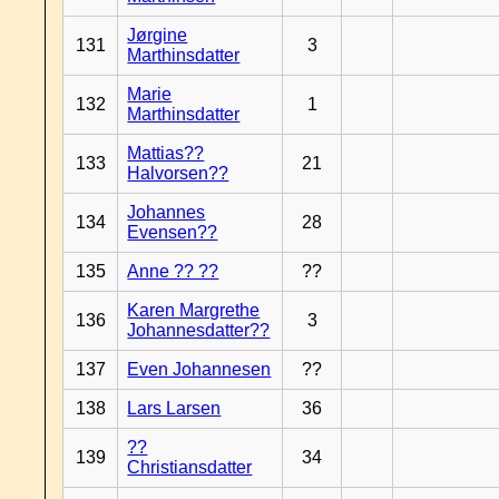
Jørgine
131
3
Marthinsdatter
Marie
132
1
Marthinsdatter
Mattias??
133
21
Halvorsen??
Johannes
134
28
Evensen??
135
Anne ?? ??
??
Karen Margrethe
136
3
Johannesdatter??
137
Even Johannesen
??
138
Lars Larsen
36
??
139
34
Christiansdatter