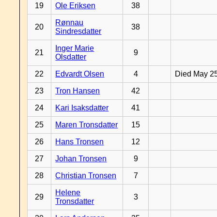
19
Ole Eriksen
38
Rønnau
20
38
Sindresdatter
Inger Marie
21
9
Olsdatter
22
Edvardt Olsen
4
Died May 2
23
Tron Hansen
42
24
Kari Isaksdatter
41
25
Maren Tronsdatter
15
26
Hans Tronsen
12
27
Johan Tronsen
9
28
Christian Tronsen
7
Helene
29
3
Tronsdatter