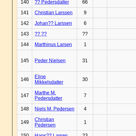
140
?? Pedersdatter
66
141
Christian Larssen
9
142
Johan?? Larssen
6
143
?? ??
??
144
Marthinus Larsen
1
145
Peder Nielsen
31
Eline
146
30
Mikkelsdatter
Marthe M.
147
7
Pedersdatter
148
Niels M. Pedersen
4
Christian
149
1
Pedersen
150
Hans?? Larsen
23