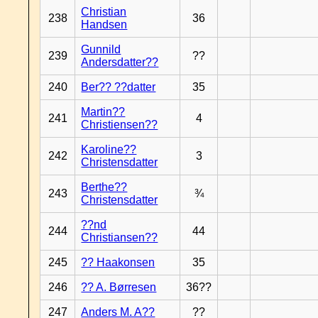
Christian
238
36
Handsen
Gunnild
239
??
Andersdatter??
240
Ber?? ??datter
35
Martin??
241
4
Christiensen??
Karoline??
242
3
Christensdatter
Berthe??
243
¾
Christensdatter
??nd
244
44
Christiansen??
245
?? Haakonsen
35
246
?? A. Børresen
36??
247
Anders M. A??
??