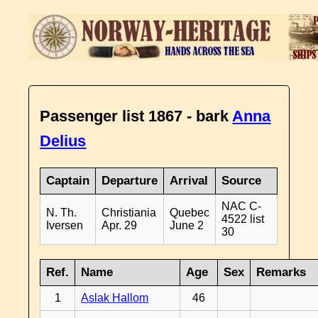
Passenger list 1867 - bark
Anna
Delius
Captain
Departure
Arrival
Source
NAC C-
N. Th.
Christiania
Quebec
4522 list
Iversen
Apr. 29
June 2
30
Ref.
Name
Age
Sex
Remarks
1
Aslak Hallom
46