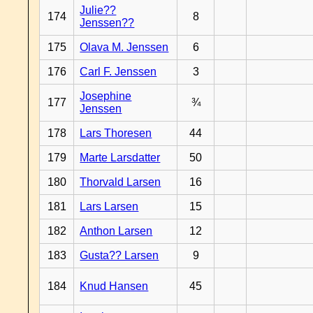
Julie??
174
8
Jenssen??
175
Olava M. Jenssen
6
176
Carl F. Jenssen
3
Josephine
177
¾
Jenssen
178
Lars Thoresen
44
179
Marte Larsdatter
50
180
Thorvald Larsen
16
181
Lars Larsen
15
182
Anthon Larsen
12
183
Gusta?? Larsen
9
184
Knud Hansen
45