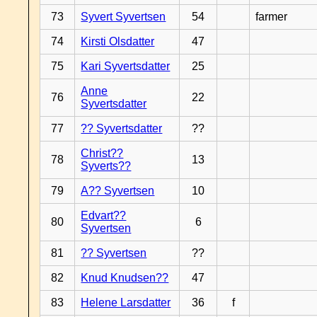
73
Syvert Syvertsen
54
farmer
74
Kirsti Olsdatter
47
75
Kari Syvertsdatter
25
Anne
76
22
Syvertsdatter
77
?? Syvertsdatter
??
Christ??
78
13
Syverts??
79
A?? Syvertsen
10
Edvart??
80
6
Syvertsen
81
?? Syvertsen
??
82
Knud Knudsen??
47
83
Helene Larsdatter
36
f