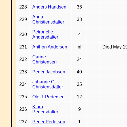
228
Anders Handsen
36
Anna
229
38
Christiensdatter
Petronelle
230
4
Andersdatter
231
Anthon Andersen
inf.
Died May 1
Carine
232
24
Christensen
233
Peder Jacobsen
40
Johanne C.
234
35
Christensdatter
235
Ole J. Pedersen
12
Klara
236
9
Pedersdatter
237
Peder Pedersen
1