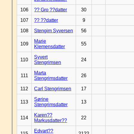
106
?? Gro ??datter
30
107
?? ??datter
9
108
Stengim Syversen
56
Marie
109
55
Klemensdatter
Syvert
110
24
Stengrimsen
Marta
111
26
Stengrimsdatter
112
Carl Stengrimsen
17
Sørine
113
13
Stengrimsdatter
Karen??
114
22
Markusdatter??
Edvart??
115
21??