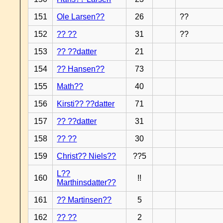
151
Ole Larsen??
26
??
152
?? ??
31
??
153
?? ??datter
21
154
?? Hansen??
73
155
Math??
40
156
Kirsti?? ??datter
71
157
?? ??datter
31
158
?? ??
30
159
Christ?? Niels??
??5
L??
160
!!
Marthinsdatter??
161
?? Martinsen??
5
162
?? ??
2