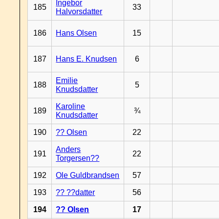
Ingebor
185
33
Halvorsdatter
186
Hans Olsen
15
187
Hans E. Knudsen
6
Emilie
188
5
Knudsdatter
Karoline
189
¾
Knudsdatter
190
?? Olsen
22
Anders
191
22
Torgersen??
192
Ole Guldbrandsen
57
193
?? ??datter
56
194
?? Olsen
17