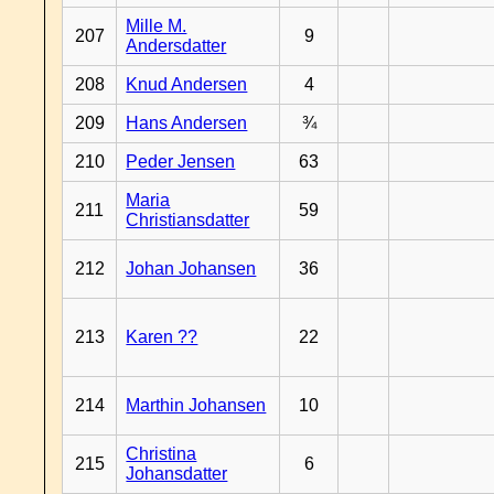
Mille M.
207
9
Andersdatter
208
Knud Andersen
4
209
Hans Andersen
¾
210
Peder Jensen
63
Maria
211
59
Christiansdatter
212
Johan Johansen
36
213
Karen ??
22
214
Marthin Johansen
10
Christina
215
6
Johansdatter