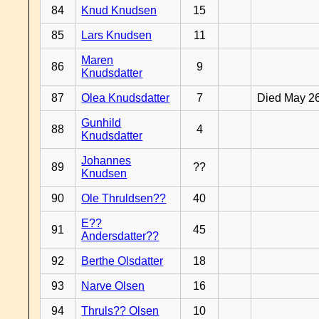
84
Knud Knudsen
15
85
Lars Knudsen
11
Maren
86
9
Knudsdatter
87
Olea Knudsdatter
7
Died May 2
Gunhild
88
4
Knudsdatter
Johannes
89
??
Knudsen
90
Ole Thruldsen??
40
E??
91
45
Andersdatter??
92
Berthe Olsdatter
18
93
Narve Olsen
16
94
Thruls?? Olsen
10