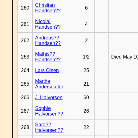
Christian
260
6
Handsen??
Nicolai
261
4
Handsen??
Andreas??
262
2
Handsen??
Mathis??
263
1/2
Died May 1
Handsen??
264
Lars Olsen
25
Martha
265
21
Andersdatter
266
J. Halvorsen
60
Sophie
267
26
Halvorsen??
Sara??
268
22
Halvorsen??