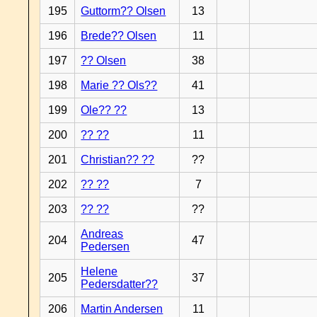
195
Guttorm?? Olsen
13
196
Brede?? Olsen
11
197
?? Olsen
38
198
Marie ?? Ols??
41
199
Ole?? ??
13
200
?? ??
11
201
Christian?? ??
??
202
?? ??
7
203
?? ??
??
Andreas
204
47
Pedersen
Helene
205
37
Pedersdatter??
206
Martin Andersen
11