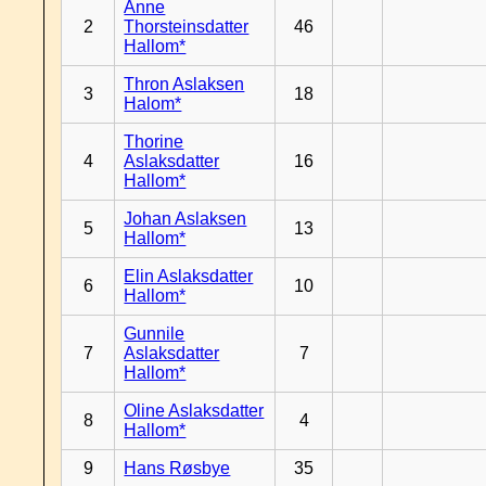
Anne
2
Thorsteinsdatter
46
Hallom*
Thron Aslaksen
3
18
Halom*
Thorine
4
Aslaksdatter
16
Hallom*
Johan Aslaksen
5
13
Hallom*
Elin Aslaksdatter
6
10
Hallom*
Gunnile
7
Aslaksdatter
7
Hallom*
Oline Aslaksdatter
8
4
Hallom*
9
Hans Røsbye
35