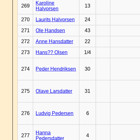
Karoline
269
13
Halvorsen
270
Laurits Halvorsen
24
271
Ole Handsen
43
272
Anne Hansdatter
22
273
Hans?? Olsen
1/4
274
Peder Hendriksen
30
275
Olave Larsdatter
31
276
Ludvig Pedersen
6
Hanna
277
4
Pedersdatter