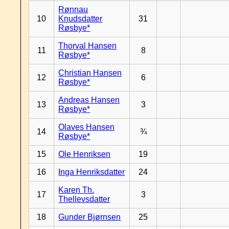
Rønnau
10
Knudsdatter
31
Røsbye*
Thorval Hansen
11
8
Røsbye*
Christian Hansen
12
6
Røsbye*
Andreas Hansen
13
3
Røsbye*
Olaves Hansen
14
¾
Røsbye*
15
Ole Henriksen
19
16
Inga Henriksdatter
24
Karen Th.
17
3
Thellevsdatter
18
Gunder Bjørnsen
25