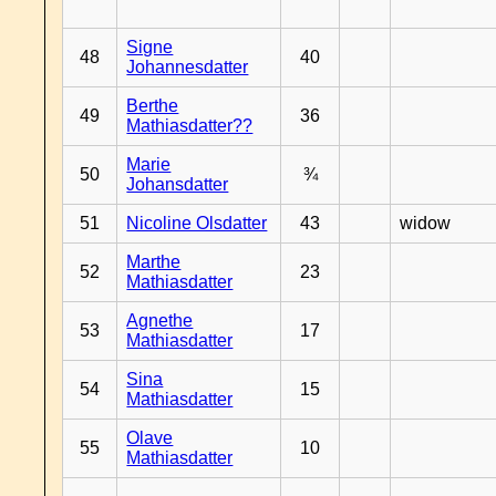
Signe
48
40
Johannesdatter
Berthe
49
36
Mathiasdatter??
Marie
50
¾
Johansdatter
51
Nicoline Olsdatter
43
widow
Marthe
52
23
Mathiasdatter
Agnethe
53
17
Mathiasdatter
Sina
54
15
Mathiasdatter
Olave
55
10
Mathiasdatter