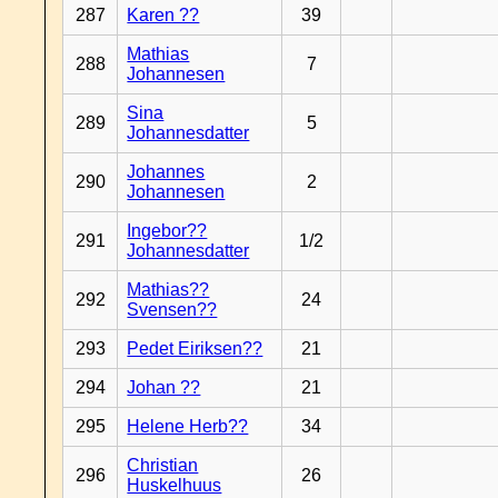
287
Karen ??
39
Mathias
288
7
Johannesen
Sina
289
5
Johannesdatter
Johannes
290
2
Johannesen
Ingebor??
291
1/2
Johannesdatter
Mathias??
292
24
Svensen??
293
Pedet Eiriksen??
21
294
Johan ??
21
295
Helene Herb??
34
Christian
296
26
Huskelhuus