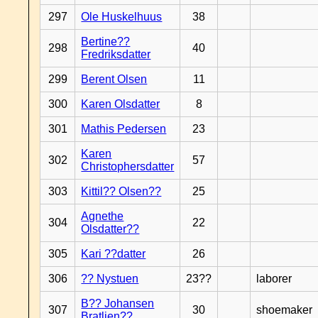
297
Ole Huskelhuus
38
Bertine??
298
40
Fredriksdatter
299
Berent Olsen
11
300
Karen Olsdatter
8
301
Mathis Pedersen
23
Karen
302
57
Christophersdatter
303
Kittil?? Olsen??
25
Agnethe
304
22
Olsdatter??
305
Kari ??datter
26
306
?? Nystuen
23??
laborer
B?? Johansen
307
30
shoemaker
Bratlien??