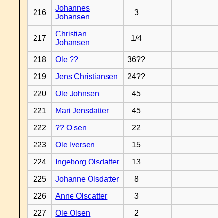
Johannes
216
3
Johansen
Christian
217
1/4
Johansen
218
Ole ??
36??
219
Jens Christiansen
24??
220
Ole Johnsen
45
221
Mari Jensdatter
45
222
?? Olsen
22
223
Ole Iversen
15
224
Ingeborg Olsdatter
13
225
Johanne Olsdatter
8
226
Anne Olsdatter
3
227
Ole Olsen
2