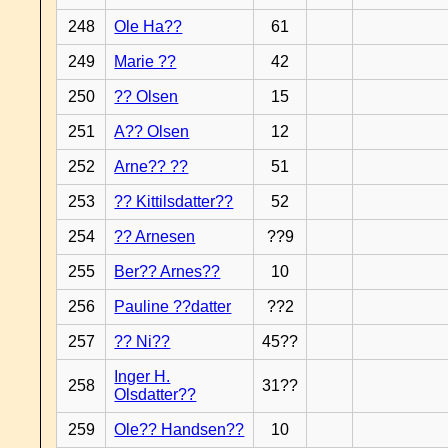
248
Ole Ha??
61
249
Marie ??
42
250
?? Olsen
15
251
A?? Olsen
12
252
Arne?? ??
51
253
?? Kittilsdatter??
52
254
?? Arnesen
??9
255
Ber?? Arnes??
10
256
Pauline ??datter
??2
257
?? Ni??
45??
Inger H.
258
31??
Olsdatter??
259
Ole?? Handsen??
10