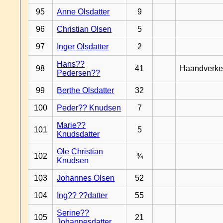
95
Anne Olsdatter
9
96
Christian Olsen
5
97
Inger Olsdatter
2
Hans??
98
41
Haandverke
Pedersen??
99
Berthe Olsdatter
32
100
Peder?? Knudsen
7
Marie??
101
5
Knudsdatter
Ole Christian
102
¾
Knudsen
103
Johannes Olsen
52
104
Ing?? ??datter
55
Serine??
105
21
Johannesdatter