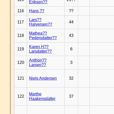
Eriksen??
116
Hans ??
??
Lars??
117
44
Halversen??
Mathea??
118
43
Pedersdatter??
Karen H??
119
6
Larsdatter??
Anthon??
120
3
Larsen??
121
Niels Andersen
32
Marthe
122
37
Haakensdatter