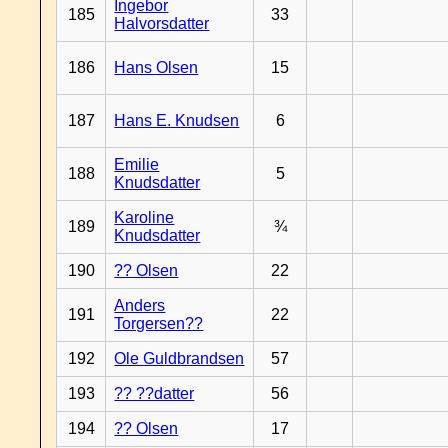
Ingebor
185
33
Halvorsdatter
186
Hans Olsen
15
187
Hans E. Knudsen
6
Emilie
188
5
Knudsdatter
Karoline
189
¾
Knudsdatter
190
?? Olsen
22
Anders
191
22
Torgersen??
192
Ole Guldbrandsen
57
193
?? ??datter
56
194
?? Olsen
17