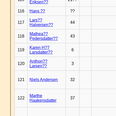
Eriksen??
116
Hans ??
??
Lars??
117
44
Halversen??
Mathea??
118
43
Pedersdatter??
Karen H??
119
6
Larsdatter??
Anthon??
120
3
Larsen??
121
Niels Andersen
32
Marthe
122
37
Haakensdatter