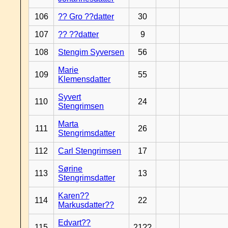
106
?? Gro ??datter
30
107
?? ??datter
9
108
Stengim Syversen
56
Marie
109
55
Klemensdatter
Syvert
110
24
Stengrimsen
Marta
111
26
Stengrimsdatter
112
Carl Stengrimsen
17
Sørine
113
13
Stengrimsdatter
Karen??
114
22
Markusdatter??
Edvart??
115
21??