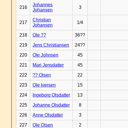
Johannes
216
3
Johansen
Christian
217
1/4
Johansen
218
Ole ??
36??
219
Jens Christiansen
24??
220
Ole Johnsen
45
221
Mari Jensdatter
45
222
?? Olsen
22
223
Ole Iversen
15
224
Ingeborg Olsdatter
13
225
Johanne Olsdatter
8
226
Anne Olsdatter
3
227
Ole Olsen
2