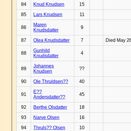
84
Knud Knudsen
15
85
Lars Knudsen
11
Maren
86
9
Knudsdatter
87
Olea Knudsdatter
7
Died May 2
Gunhild
88
4
Knudsdatter
Johannes
89
??
Knudsen
90
Ole Thruldsen??
40
E??
91
45
Andersdatter??
92
Berthe Olsdatter
18
93
Narve Olsen
16
94
Thruls?? Olsen
10