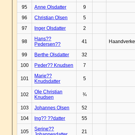
95
Anne Olsdatter
9
96
Christian Olsen
5
97
Inger Olsdatter
2
Hans??
98
41
Haandverke
Pedersen??
99
Berthe Olsdatter
32
100
Peder?? Knudsen
7
Marie??
101
5
Knudsdatter
Ole Christian
102
¾
Knudsen
103
Johannes Olsen
52
104
Ing?? ??datter
55
Serine??
105
21
Johannesdatter