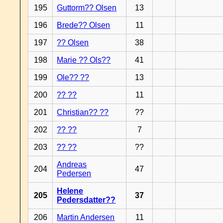
195
Guttorm?? Olsen
13
196
Brede?? Olsen
11
197
?? Olsen
38
198
Marie ?? Ols??
41
199
Ole?? ??
13
200
?? ??
11
201
Christian?? ??
??
202
?? ??
7
203
?? ??
??
Andreas
204
47
Pedersen
Helene
205
37
Pedersdatter??
206
Martin Andersen
11