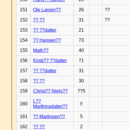
151
Ole Larsen??
26
??
152
?? ??
31
??
153
?? ??datter
21
154
?? Hansen??
73
155
Math??
40
156
Kirsti?? ??datter
71
157
?? ??datter
31
158
?? ??
30
159
Christ?? Niels??
??5
L??
160
!!
Marthinsdatter??
161
?? Martinsen??
5
162
?? ??
2