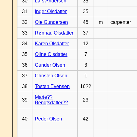
30
Lars Andersen
35
31
Inger Olsdatter
35
32
Ole Gundersen
45
m
carpenter
33
Rønnau Olsdatter
37
34
Karen Olsdatter
12
35
Oline Olsdatter
7
36
Gunder Olsen
3
37
Christen Olsen
1
38
Tosten Evensen
16??
Marie??
39
23
Bengtsdatter??
40
Peder Olsen
42