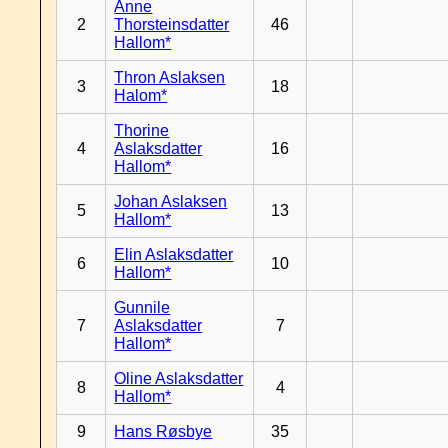
Anne
2
Thorsteinsdatter
46
Hallom*
Thron Aslaksen
3
18
Halom*
Thorine
4
Aslaksdatter
16
Hallom*
Johan Aslaksen
5
13
Hallom*
Elin Aslaksdatter
6
10
Hallom*
Gunnile
7
Aslaksdatter
7
Hallom*
Oline Aslaksdatter
8
4
Hallom*
9
Hans Røsbye
35