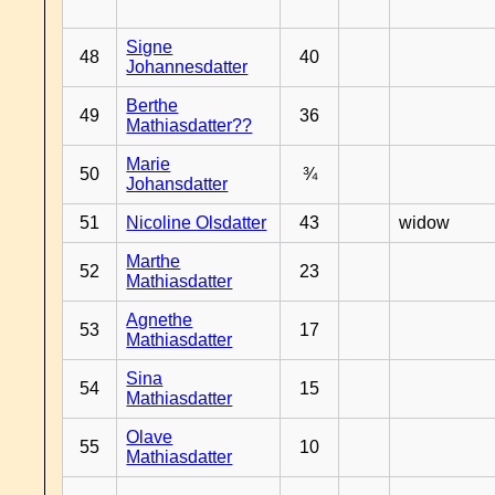
Signe
48
40
Johannesdatter
Berthe
49
36
Mathiasdatter??
Marie
50
¾
Johansdatter
51
Nicoline Olsdatter
43
widow
Marthe
52
23
Mathiasdatter
Agnethe
53
17
Mathiasdatter
Sina
54
15
Mathiasdatter
Olave
55
10
Mathiasdatter