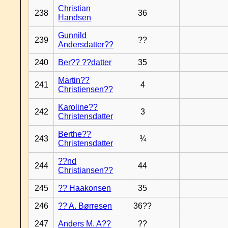
Christian
238
36
Handsen
Gunnild
239
??
Andersdatter??
240
Ber?? ??datter
35
Martin??
241
4
Christiensen??
Karoline??
242
3
Christensdatter
Berthe??
243
¾
Christensdatter
??nd
244
44
Christiansen??
245
?? Haakonsen
35
246
?? A. Børresen
36??
247
Anders M. A??
??