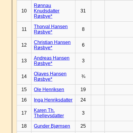
Rønnau
10
Knudsdatter
31
Røsbye*
Thorval Hansen
11
8
Røsbye*
Christian Hansen
12
6
Røsbye*
Andreas Hansen
13
3
Røsbye*
Olaves Hansen
14
¾
Røsbye*
15
Ole Henriksen
19
16
Inga Henriksdatter
24
Karen Th.
17
3
Thellevsdatter
18
Gunder Bjørnsen
25