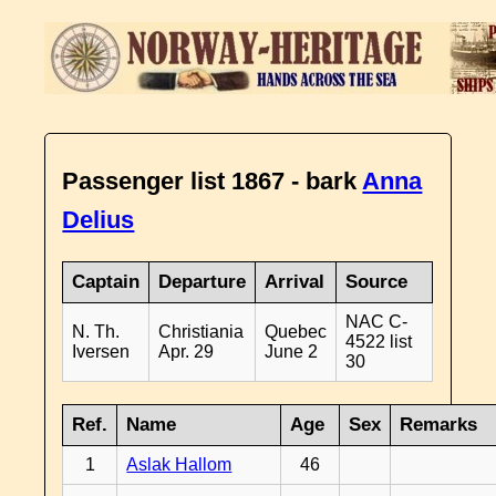
Passenger list 1867 - bark
Anna
Delius
Captain
Departure
Arrival
Source
NAC C-
N. Th.
Christiania
Quebec
4522 list
Iversen
Apr. 29
June 2
30
Ref.
Name
Age
Sex
Remarks
1
Aslak Hallom
46