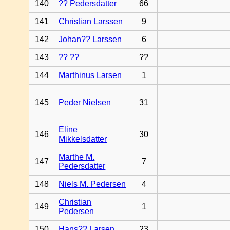
140
?? Pedersdatter
66
141
Christian Larssen
9
142
Johan?? Larssen
6
143
?? ??
??
144
Marthinus Larsen
1
145
Peder Nielsen
31
Eline
146
30
Mikkelsdatter
Marthe M.
147
7
Pedersdatter
148
Niels M. Pedersen
4
Christian
149
1
Pedersen
150
Hans?? Larsen
23