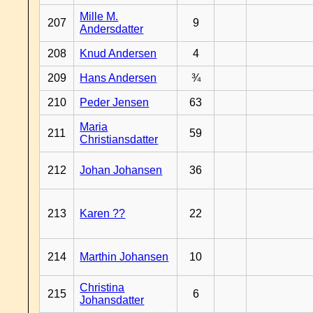
Mille M.
207
9
Andersdatter
208
Knud Andersen
4
209
Hans Andersen
¾
210
Peder Jensen
63
Maria
211
59
Christiansdatter
212
Johan Johansen
36
213
Karen ??
22
214
Marthin Johansen
10
Christina
215
6
Johansdatter