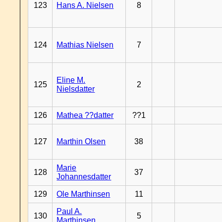
123
Hans A. Nielsen
8
124
Mathias Nielsen
7
Eline M.
125
2
Nielsdatter
126
Mathea ??datter
??1
127
Marthin Olsen
38
Marie
128
37
Johannesdatter
129
Ole Marthinsen
11
Paul A.
130
5
Marthinsen