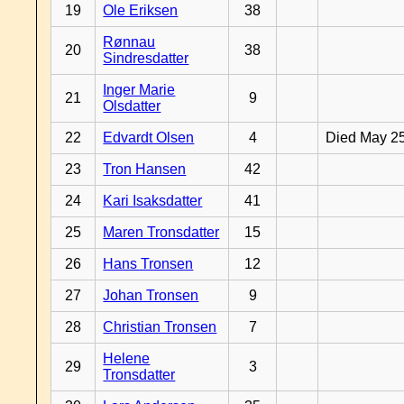
19
Ole Eriksen
38
Rønnau
20
38
Sindresdatter
Inger Marie
21
9
Olsdatter
22
Edvardt Olsen
4
Died May 2
23
Tron Hansen
42
24
Kari Isaksdatter
41
25
Maren Tronsdatter
15
26
Hans Tronsen
12
27
Johan Tronsen
9
28
Christian Tronsen
7
Helene
29
3
Tronsdatter