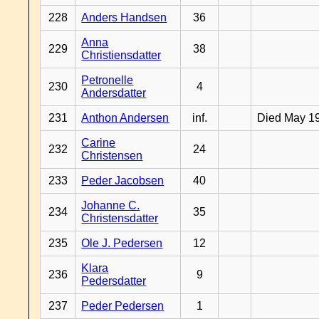
228
Anders Handsen
36
Anna
229
38
Christiensdatter
Petronelle
230
4
Andersdatter
231
Anthon Andersen
inf.
Died May 1
Carine
232
24
Christensen
233
Peder Jacobsen
40
Johanne C.
234
35
Christensdatter
235
Ole J. Pedersen
12
Klara
236
9
Pedersdatter
237
Peder Pedersen
1