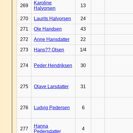
Karoline
269
13
Halvorsen
270
Laurits Halvorsen
24
271
Ole Handsen
43
272
Anne Hansdatter
22
273
Hans?? Olsen
1/4
274
Peder Hendriksen
30
275
Olave Larsdatter
31
276
Ludvig Pedersen
6
Hanna
277
4
Pedersdatter