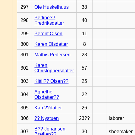
297
Ole Huskelhuus
38
Bertine??
298
40
Fredriksdatter
299
Berent Olsen
11
300
Karen Olsdatter
8
301
Mathis Pedersen
23
Karen
302
57
Christophersdatter
303
Kittil?? Olsen??
25
Agnethe
304
22
Olsdatter??
305
Kari ??datter
26
306
?? Nystuen
23??
laborer
B?? Johansen
307
30
shoemaker
Bratlien??