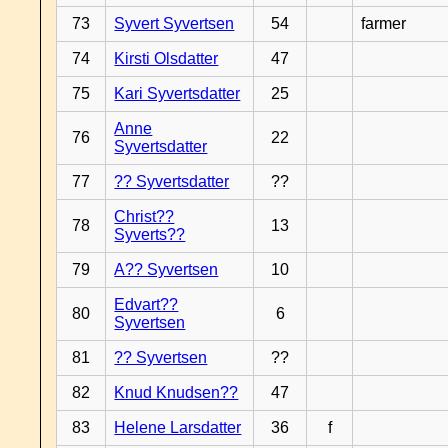
73
Syvert Syvertsen
54
farmer
74
Kirsti Olsdatter
47
75
Kari Syvertsdatter
25
Anne
76
22
Syvertsdatter
77
?? Syvertsdatter
??
Christ??
78
13
Syverts??
79
A?? Syvertsen
10
Edvart??
80
6
Syvertsen
81
?? Syvertsen
??
82
Knud Knudsen??
47
83
Helene Larsdatter
36
f