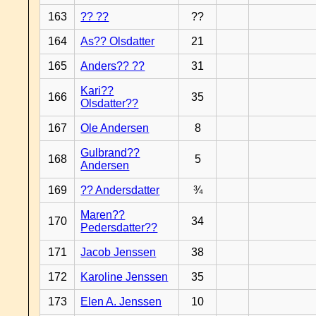
163
?? ??
??
164
As?? Olsdatter
21
165
Anders?? ??
31
Kari??
166
35
Olsdatter??
167
Ole Andersen
8
Gulbrand??
168
5
Andersen
169
?? Andersdatter
¾
Maren??
170
34
Pedersdatter??
171
Jacob Jenssen
38
172
Karoline Jenssen
35
173
Elen A. Jenssen
10