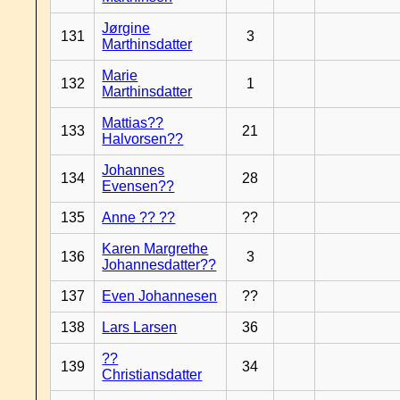
Jørgine
131
3
Marthinsdatter
Marie
132
1
Marthinsdatter
Mattias??
133
21
Halvorsen??
Johannes
134
28
Evensen??
135
Anne ?? ??
??
Karen Margrethe
136
3
Johannesdatter??
137
Even Johannesen
??
138
Lars Larsen
36
??
139
34
Christiansdatter