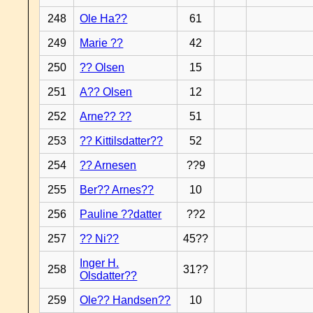
248
Ole Ha??
61
249
Marie ??
42
250
?? Olsen
15
251
A?? Olsen
12
252
Arne?? ??
51
253
?? Kittilsdatter??
52
254
?? Arnesen
??9
255
Ber?? Arnes??
10
256
Pauline ??datter
??2
257
?? Ni??
45??
Inger H.
258
31??
Olsdatter??
259
Ole?? Handsen??
10