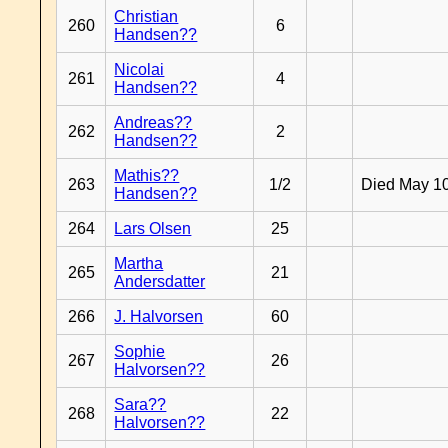
Christian
260
6
Handsen??
Nicolai
261
4
Handsen??
Andreas??
262
2
Handsen??
Mathis??
263
1/2
Died May 1
Handsen??
264
Lars Olsen
25
Martha
265
21
Andersdatter
266
J. Halvorsen
60
Sophie
267
26
Halvorsen??
Sara??
268
22
Halvorsen??