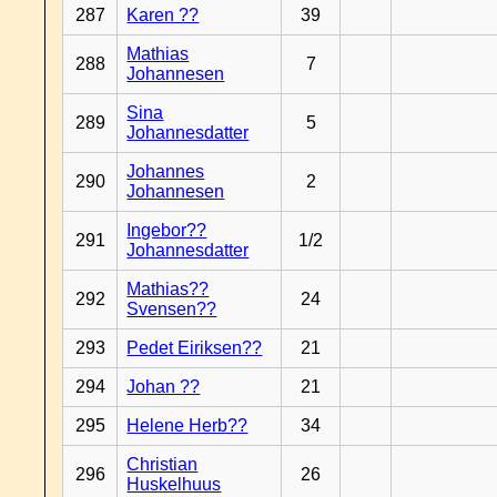
287
Karen ??
39
Mathias
288
7
Johannesen
Sina
289
5
Johannesdatter
Johannes
290
2
Johannesen
Ingebor??
291
1/2
Johannesdatter
Mathias??
292
24
Svensen??
293
Pedet Eiriksen??
21
294
Johan ??
21
295
Helene Herb??
34
Christian
296
26
Huskelhuus