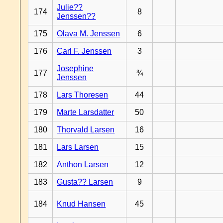
Julie??
174
8
Jenssen??
175
Olava M. Jenssen
6
176
Carl F. Jenssen
3
Josephine
177
¾
Jenssen
178
Lars Thoresen
44
179
Marte Larsdatter
50
180
Thorvald Larsen
16
181
Lars Larsen
15
182
Anthon Larsen
12
183
Gusta?? Larsen
9
184
Knud Hansen
45