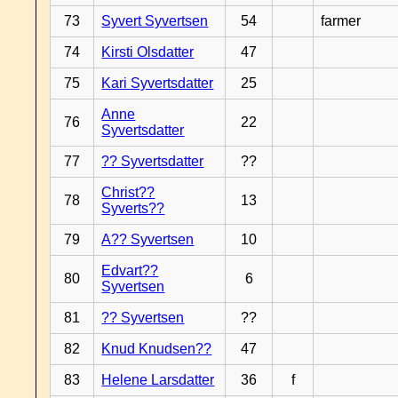
73
Syvert Syvertsen
54
farmer
74
Kirsti Olsdatter
47
75
Kari Syvertsdatter
25
Anne
76
22
Syvertsdatter
77
?? Syvertsdatter
??
Christ??
78
13
Syverts??
79
A?? Syvertsen
10
Edvart??
80
6
Syvertsen
81
?? Syvertsen
??
82
Knud Knudsen??
47
83
Helene Larsdatter
36
f