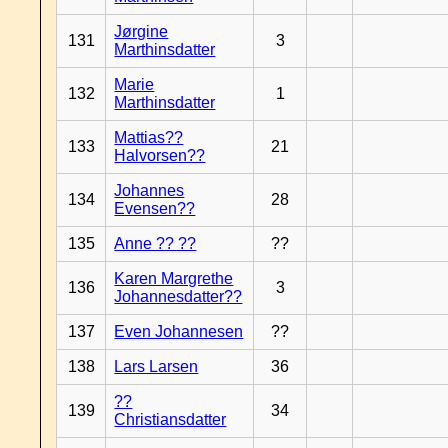
Jørgine
131
3
Marthinsdatter
Marie
132
1
Marthinsdatter
Mattias??
133
21
Halvorsen??
Johannes
134
28
Evensen??
135
Anne ?? ??
??
Karen Margrethe
136
3
Johannesdatter??
137
Even Johannesen
??
138
Lars Larsen
36
??
139
34
Christiansdatter