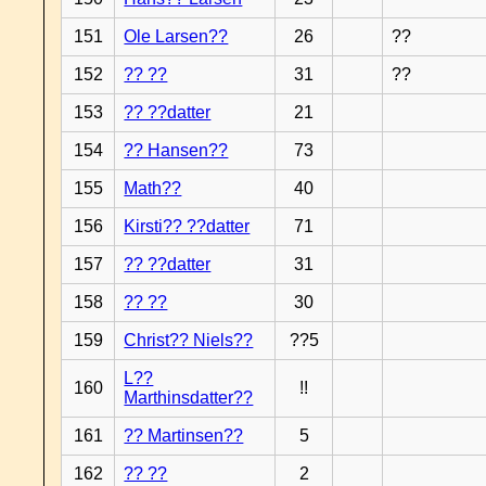
151
Ole Larsen??
26
??
152
?? ??
31
??
153
?? ??datter
21
154
?? Hansen??
73
155
Math??
40
156
Kirsti?? ??datter
71
157
?? ??datter
31
158
?? ??
30
159
Christ?? Niels??
??5
L??
160
!!
Marthinsdatter??
161
?? Martinsen??
5
162
?? ??
2