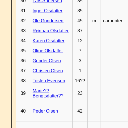
30
Lars Andersen
35
31
Inger Olsdatter
35
32
Ole Gundersen
45
m
carpenter
33
Rønnau Olsdatter
37
34
Karen Olsdatter
12
35
Oline Olsdatter
7
36
Gunder Olsen
3
37
Christen Olsen
1
38
Tosten Evensen
16??
Marie??
39
23
Bengtsdatter??
40
Peder Olsen
42