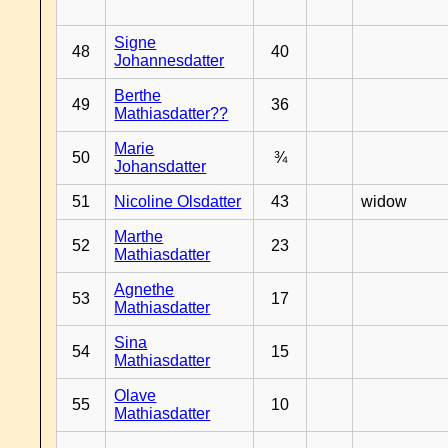
Signe
48
40
Johannesdatter
Berthe
49
36
Mathiasdatter??
Marie
50
¾
Johansdatter
51
Nicoline Olsdatter
43
widow
Marthe
52
23
Mathiasdatter
Agnethe
53
17
Mathiasdatter
Sina
54
15
Mathiasdatter
Olave
55
10
Mathiasdatter