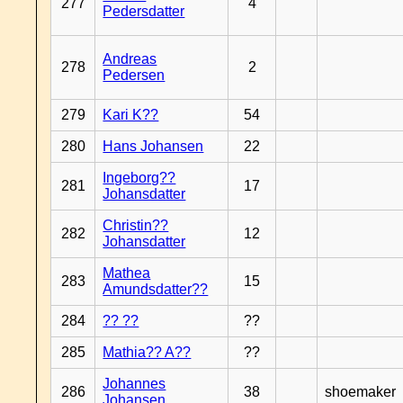
277
4
Pedersdatter
Andreas
278
2
Pedersen
279
Kari K??
54
280
Hans Johansen
22
Ingeborg??
281
17
Johansdatter
Christin??
282
12
Johansdatter
Mathea
283
15
Amundsdatter??
284
?? ??
??
285
Mathia?? A??
??
Johannes
286
38
shoemaker
Johansen