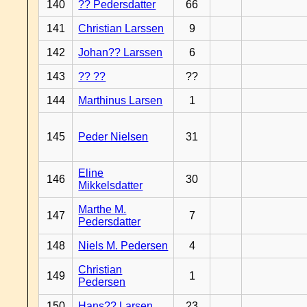
140
?? Pedersdatter
66
141
Christian Larssen
9
142
Johan?? Larssen
6
143
?? ??
??
144
Marthinus Larsen
1
145
Peder Nielsen
31
Eline
146
30
Mikkelsdatter
Marthe M.
147
7
Pedersdatter
148
Niels M. Pedersen
4
Christian
149
1
Pedersen
150
Hans?? Larsen
23