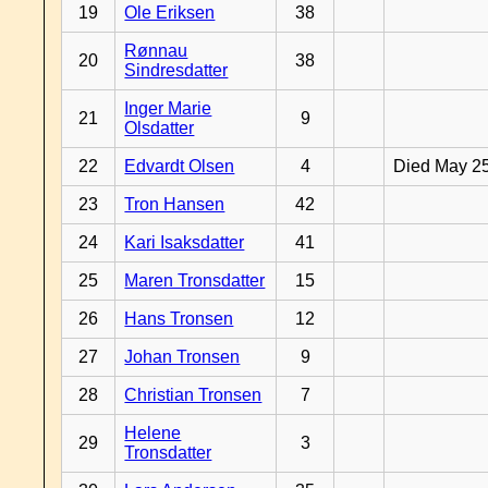
19
Ole Eriksen
38
Rønnau
20
38
Sindresdatter
Inger Marie
21
9
Olsdatter
22
Edvardt Olsen
4
Died May 2
23
Tron Hansen
42
24
Kari Isaksdatter
41
25
Maren Tronsdatter
15
26
Hans Tronsen
12
27
Johan Tronsen
9
28
Christian Tronsen
7
Helene
29
3
Tronsdatter