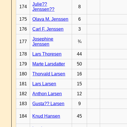
Julie??
174
8
Jenssen??
175
Olava M. Jenssen
6
176
Carl F. Jenssen
3
Josephine
177
¾
Jenssen
178
Lars Thoresen
44
179
Marte Larsdatter
50
180
Thorvald Larsen
16
181
Lars Larsen
15
182
Anthon Larsen
12
183
Gusta?? Larsen
9
184
Knud Hansen
45