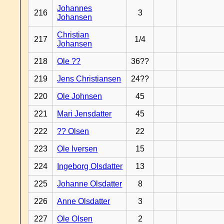
Johannes
216
3
Johansen
Christian
217
1/4
Johansen
218
Ole ??
36??
219
Jens Christiansen
24??
220
Ole Johnsen
45
221
Mari Jensdatter
45
222
?? Olsen
22
223
Ole Iversen
15
224
Ingeborg Olsdatter
13
225
Johanne Olsdatter
8
226
Anne Olsdatter
3
227
Ole Olsen
2