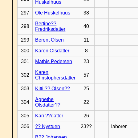
Huskelhuus
297
Ole Huskelhuus
38
Bertine??
298
40
Fredriksdatter
299
Berent Olsen
11
300
Karen Olsdatter
8
301
Mathis Pedersen
23
Karen
302
57
Christophersdatter
303
Kittil?? Olsen??
25
Agnethe
304
22
Olsdatter??
305
Kari ??datter
26
306
?? Nystuen
23??
laborer
B?? Johansen