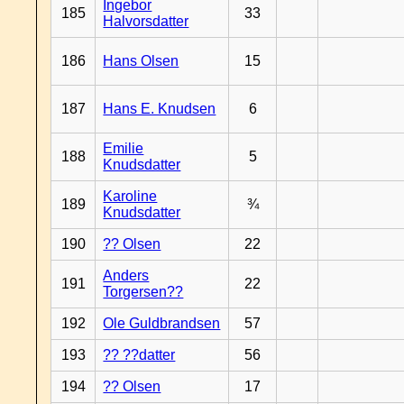
Ingebor
185
33
Halvorsdatter
186
Hans Olsen
15
187
Hans E. Knudsen
6
Emilie
188
5
Knudsdatter
Karoline
189
¾
Knudsdatter
190
?? Olsen
22
Anders
191
22
Torgersen??
192
Ole Guldbrandsen
57
193
?? ??datter
56
194
?? Olsen
17