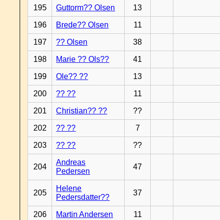
195
Guttorm?? Olsen
13
196
Brede?? Olsen
11
197
?? Olsen
38
198
Marie ?? Ols??
41
199
Ole?? ??
13
200
?? ??
11
201
Christian?? ??
??
202
?? ??
7
203
?? ??
??
Andreas
204
47
Pedersen
Helene
205
37
Pedersdatter??
206
Martin Andersen
11