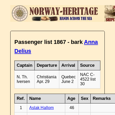
Passenger list 1867 - bark
Anna
Delius
Captain
Departure
Arrival
Source
NAC C-
N. Th.
Christiania
Quebec
4522 list
Iversen
Apr. 29
June 2
30
Ref.
Name
Age
Sex
Remarks
1
Aslak Hallom
46