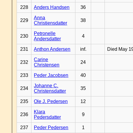
228
Anders Handsen
36
Anna
229
38
Christiensdatter
Petronelle
230
4
Andersdatter
231
Anthon Andersen
inf.
Died May 1
Carine
232
24
Christensen
233
Peder Jacobsen
40
Johanne C.
234
35
Christensdatter
235
Ole J. Pedersen
12
Klara
236
9
Pedersdatter
237
Peder Pedersen
1