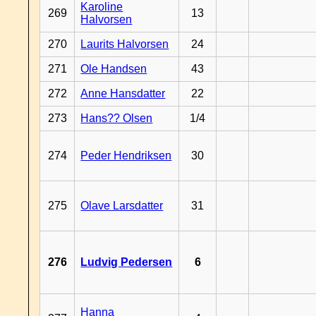
Karoline
269
13
Halvorsen
270
Laurits Halvorsen
24
271
Ole Handsen
43
272
Anne Hansdatter
22
273
Hans?? Olsen
1/4
274
Peder Hendriksen
30
275
Olave Larsdatter
31
276
Ludvig Pedersen
6
Hanna