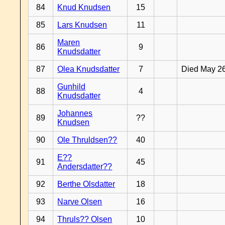
84
Knud Knudsen
15
85
Lars Knudsen
11
Maren
86
9
Knudsdatter
87
Olea Knudsdatter
7
Died May 2
Gunhild
88
4
Knudsdatter
Johannes
89
??
Knudsen
90
Ole Thruldsen??
40
E??
91
45
Andersdatter??
92
Berthe Olsdatter
18
93
Narve Olsen
16
94
Thruls?? Olsen
10