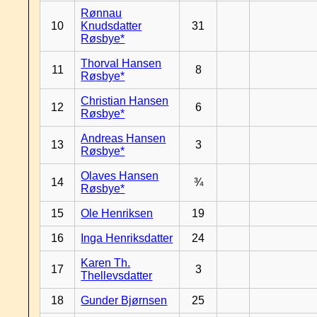
Rønnau
10
Knudsdatter
31
Røsbye*
Thorval Hansen
11
8
Røsbye*
Christian Hansen
12
6
Røsbye*
Andreas Hansen
13
3
Røsbye*
Olaves Hansen
14
¾
Røsbye*
15
Ole Henriksen
19
16
Inga Henriksdatter
24
Karen Th.
17
3
Thellevsdatter
18
Gunder Bjørnsen
25