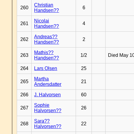
Christian
260
6
Handsen??
Nicolai
261
4
Handsen??
Andreas??
262
2
Handsen??
Mathis??
263
1/2
Died May 1
Handsen??
264
Lars Olsen
25
Martha
265
21
Andersdatter
266
J. Halvorsen
60
Sophie
267
26
Halvorsen??
Sara??
268
22
Halvorsen??