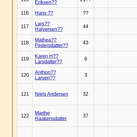
Eriksen??
116
Hans ??
??
Lars??
117
44
Halversen??
Mathea??
118
43
Pedersdatter??
Karen H??
119
6
Larsdatter??
Anthon??
120
3
Larsen??
121
Niels Andersen
32
Marthe
122
37
Haakensdatter