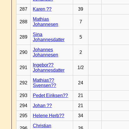
287
Karen ??
39
Mathias
288
7
Johannesen
Sina
289
5
Johannesdatter
Johannes
290
2
Johannesen
Ingebor??
291
1/2
Johannesdatter
Mathias??
292
24
Svensen??
293
Pedet Eiriksen??
21
294
Johan ??
21
295
Helene Herb??
34
Christian
296
26