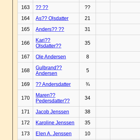
163
?? ??
??
164
As?? Olsdatter
21
165
Anders?? ??
31
Kari??
166
35
Olsdatter??
167
Ole Andersen
8
Gulbrand??
168
5
Andersen
169
?? Andersdatter
¾
Maren??
170
34
Pedersdatter??
171
Jacob Jenssen
38
172
Karoline Jenssen
35
173
Elen A. Jenssen
10