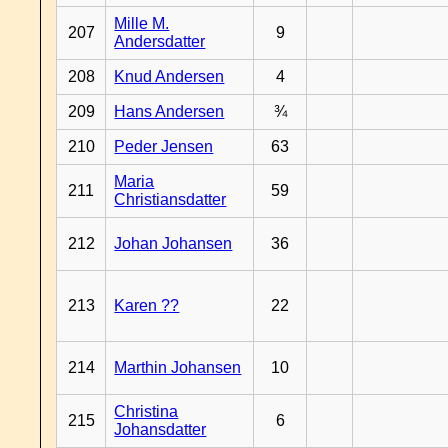
Mille M.
207
9
Andersdatter
208
Knud Andersen
4
209
Hans Andersen
¾
210
Peder Jensen
63
Maria
211
59
Christiansdatter
212
Johan Johansen
36
213
Karen ??
22
214
Marthin Johansen
10
Christina
215
6
Johansdatter