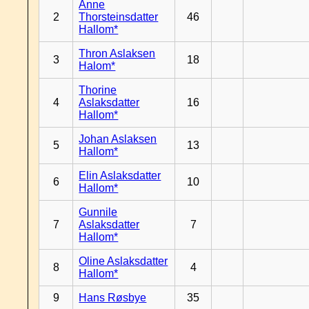
Anne
2
Thorsteinsdatter
46
Hallom*
Thron Aslaksen
3
18
Halom*
Thorine
4
Aslaksdatter
16
Hallom*
Johan Aslaksen
5
13
Hallom*
Elin Aslaksdatter
6
10
Hallom*
Gunnile
7
Aslaksdatter
7
Hallom*
Oline Aslaksdatter
8
4
Hallom*
9
Hans Røsbye
35