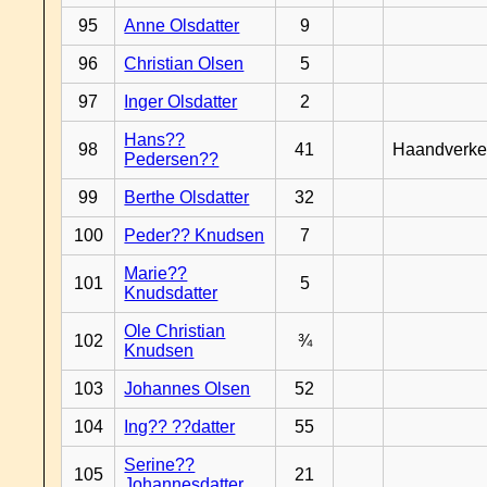
95
Anne Olsdatter
9
96
Christian Olsen
5
97
Inger Olsdatter
2
Hans??
98
41
Haandverke
Pedersen??
99
Berthe Olsdatter
32
100
Peder?? Knudsen
7
Marie??
101
5
Knudsdatter
Ole Christian
102
¾
Knudsen
103
Johannes Olsen
52
104
Ing?? ??datter
55
Serine??
105
21
Johannesdatter