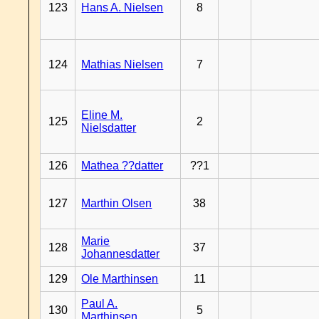
123
Hans A. Nielsen
8
124
Mathias Nielsen
7
Eline M.
125
2
Nielsdatter
126
Mathea ??datter
??1
127
Marthin Olsen
38
Marie
128
37
Johannesdatter
129
Ole Marthinsen
11
Paul A.
130
5
Marthinsen