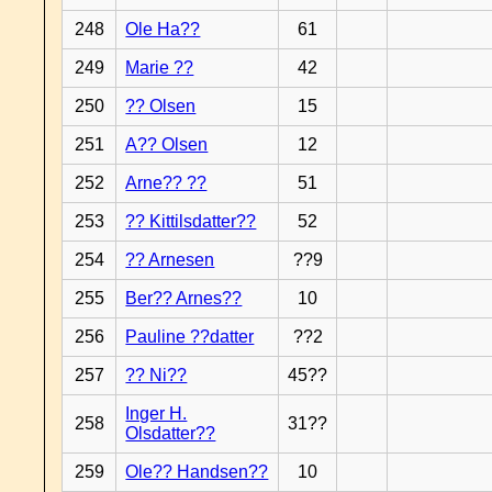
248
Ole Ha??
61
249
Marie ??
42
250
?? Olsen
15
251
A?? Olsen
12
252
Arne?? ??
51
253
?? Kittilsdatter??
52
254
?? Arnesen
??9
255
Ber?? Arnes??
10
256
Pauline ??datter
??2
257
?? Ni??
45??
Inger H.
258
31??
Olsdatter??
259
Ole?? Handsen??
10