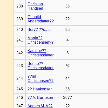
Christian
238
36
Handsen
Gunnild
239
??
Andersdatter??
240
Ber?? ??datter
35
Martin??
241
4
Christiensen??
Karoline??
242
3
Christensdatter
Berthe??
243
¾
Christensdatter
??nd
244
44
Christiansen??
245
?? Haakonsen
35
246
?? A. Børresen
36??
247
Anders M. A??
??