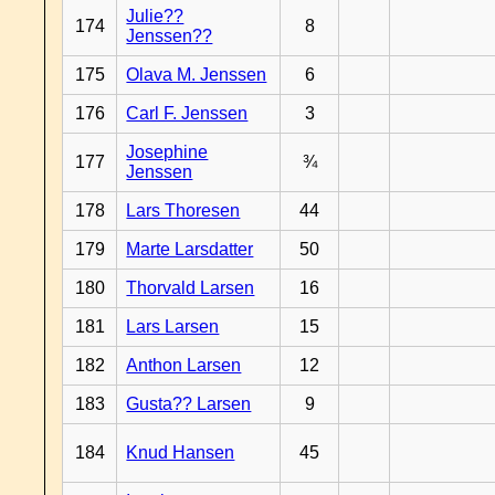
Julie??
174
8
Jenssen??
175
Olava M. Jenssen
6
176
Carl F. Jenssen
3
Josephine
177
¾
Jenssen
178
Lars Thoresen
44
179
Marte Larsdatter
50
180
Thorvald Larsen
16
181
Lars Larsen
15
182
Anthon Larsen
12
183
Gusta?? Larsen
9
184
Knud Hansen
45