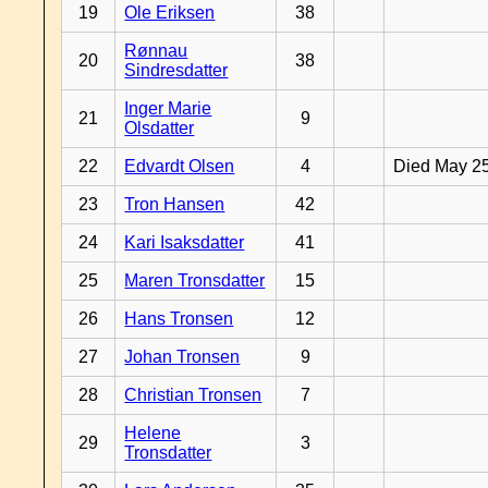
19
Ole Eriksen
38
Rønnau
20
38
Sindresdatter
Inger Marie
21
9
Olsdatter
22
Edvardt Olsen
4
Died May 2
23
Tron Hansen
42
24
Kari Isaksdatter
41
25
Maren Tronsdatter
15
26
Hans Tronsen
12
27
Johan Tronsen
9
28
Christian Tronsen
7
Helene
29
3
Tronsdatter