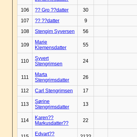
106
?? Gro ??datter
30
107
?? ??datter
9
108
Stengim Syversen
56
Marie
109
55
Klemensdatter
Syvert
110
24
Stengrimsen
Marta
111
26
Stengrimsdatter
112
Carl Stengrimsen
17
Sørine
113
13
Stengrimsdatter
Karen??
114
22
Markusdatter??
Edvart??
115
21??