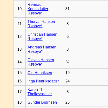
Rønnau
10
Knudsdatter
31
Røsbye*
Thorval Hansen
11
8
Røsbye*
Christian Hansen
12
6
Røsbye*
Andreas Hansen
13
3
Røsbye*
Olaves Hansen
14
¾
Røsbye*
15
Ole Henriksen
19
16
Inga Henriksdatter
24
Karen Th.
17
3
Thellevsdatter
18
Gunder Bjørnsen
25