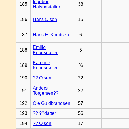
Ingebor
185
33
Halvorsdatter
186
Hans Olsen
15
187
Hans E. Knudsen
6
Emilie
188
5
Knudsdatter
Karoline
189
¾
Knudsdatter
190
?? Olsen
22
Anders
191
22
Torgersen??
192
Ole Guldbrandsen
57
193
?? ??datter
56
194
?? Olsen
17