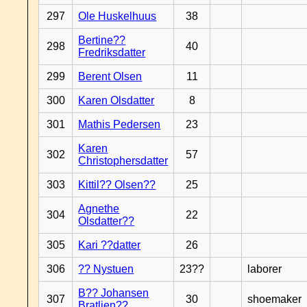
297
Ole Huskelhuus
38
Bertine??
298
40
Fredriksdatter
299
Berent Olsen
11
300
Karen Olsdatter
8
301
Mathis Pedersen
23
Karen
302
57
Christophersdatter
303
Kittil?? Olsen??
25
Agnethe
304
22
Olsdatter??
305
Kari ??datter
26
306
?? Nystuen
23??
laborer
B?? Johansen
307
30
shoemaker
Bratlien??