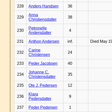
228
Anders Handsen
36
Anna
229
38
Christiensdatter
Petronelle
230
4
Andersdatter
231
Anthon Andersen
inf.
Died May 1
Carine
232
24
Christensen
233
Peder Jacobsen
40
Johanne C.
234
35
Christensdatter
235
Ole J. Pedersen
12
Klara
236
9
Pedersdatter
237
Peder Pedersen
1