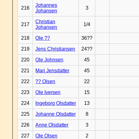
Johannes
216
3
Johansen
Christian
217
1/4
Johansen
218
Ole ??
36??
219
Jens Christiansen
24??
220
Ole Johnsen
45
221
Mari Jensdatter
45
222
?? Olsen
22
223
Ole Iversen
15
224
Ingeborg Olsdatter
13
225
Johanne Olsdatter
8
226
Anne Olsdatter
3
227
Ole Olsen
2