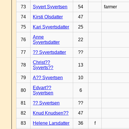
73
Syvert Syvertsen
54
farmer
74
Kirsti Olsdatter
47
75
Kari Syvertsdatter
25
Anne
76
22
Syvertsdatter
77
?? Syvertsdatter
??
Christ??
78
13
Syverts??
79
A?? Syvertsen
10
Edvart??
80
6
Syvertsen
81
?? Syvertsen
??
82
Knud Knudsen??
47
83
Helene Larsdatter
36
f