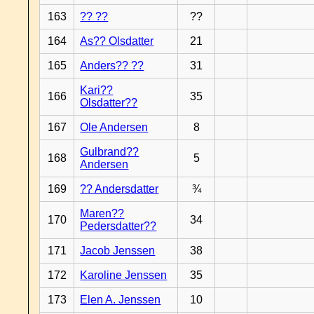
163
?? ??
??
164
As?? Olsdatter
21
165
Anders?? ??
31
Kari??
166
35
Olsdatter??
167
Ole Andersen
8
Gulbrand??
168
5
Andersen
169
?? Andersdatter
¾
Maren??
170
34
Pedersdatter??
171
Jacob Jenssen
38
172
Karoline Jenssen
35
173
Elen A. Jenssen
10