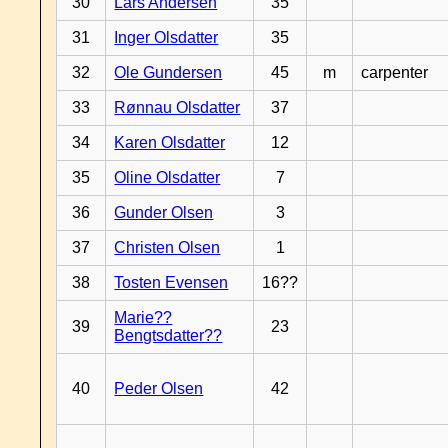
30
Lars Andersen
35
31
Inger Olsdatter
35
32
Ole Gundersen
45
m
carpenter
33
Rønnau Olsdatter
37
34
Karen Olsdatter
12
35
Oline Olsdatter
7
36
Gunder Olsen
3
37
Christen Olsen
1
38
Tosten Evensen
16??
Marie??
39
23
Bengtsdatter??
40
Peder Olsen
42