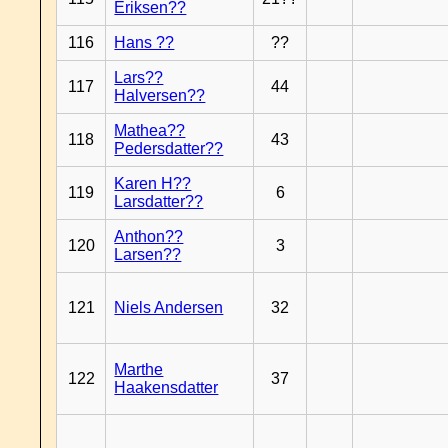
Eriksen??
116
Hans ??
??
Lars??
117
44
Halversen??
Mathea??
118
43
Pedersdatter??
Karen H??
119
6
Larsdatter??
Anthon??
120
3
Larsen??
121
Niels Andersen
32
Marthe
122
37
Haakensdatter