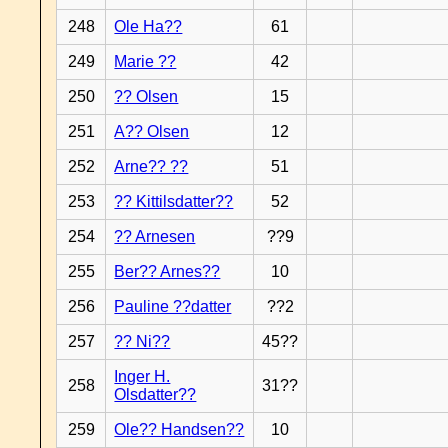
248
Ole Ha??
61
249
Marie ??
42
250
?? Olsen
15
251
A?? Olsen
12
252
Arne?? ??
51
253
?? Kittilsdatter??
52
254
?? Arnesen
??9
255
Ber?? Arnes??
10
256
Pauline ??datter
??2
257
?? Ni??
45??
Inger H.
258
31??
Olsdatter??
259
Ole?? Handsen??
10