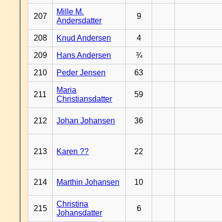
Mille M.
207
9
Andersdatter
208
Knud Andersen
4
209
Hans Andersen
¾
210
Peder Jensen
63
Maria
211
59
Christiansdatter
212
Johan Johansen
36
213
Karen ??
22
214
Marthin Johansen
10
Christina
215
6
Johansdatter