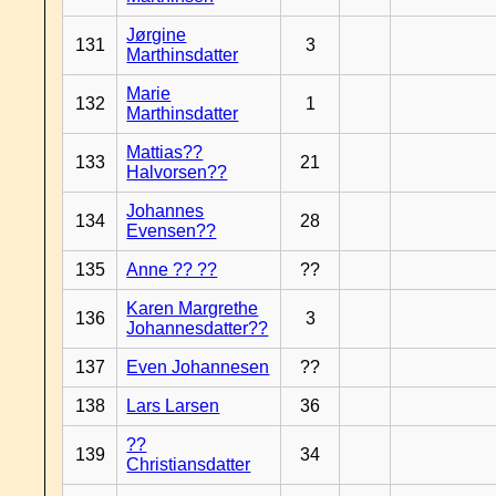
Jørgine
131
3
Marthinsdatter
Marie
132
1
Marthinsdatter
Mattias??
133
21
Halvorsen??
Johannes
134
28
Evensen??
135
Anne ?? ??
??
Karen Margrethe
136
3
Johannesdatter??
137
Even Johannesen
??
138
Lars Larsen
36
??
139
34
Christiansdatter