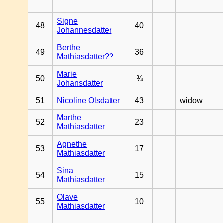
Signe
48
40
Johannesdatter
Berthe
49
36
Mathiasdatter??
Marie
50
¾
Johansdatter
51
Nicoline Olsdatter
43
widow
Marthe
52
23
Mathiasdatter
Agnethe
53
17
Mathiasdatter
Sina
54
15
Mathiasdatter
Olave
55
10
Mathiasdatter