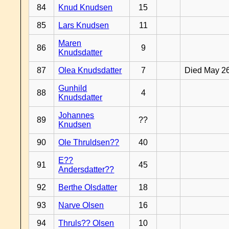
84
Knud Knudsen
15
85
Lars Knudsen
11
Maren
86
9
Knudsdatter
87
Olea Knudsdatter
7
Died May 2
Gunhild
88
4
Knudsdatter
Johannes
89
??
Knudsen
90
Ole Thruldsen??
40
E??
91
45
Andersdatter??
92
Berthe Olsdatter
18
93
Narve Olsen
16
94
Thruls?? Olsen
10