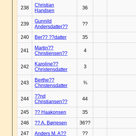
Christian
238
36
Handsen
Gunnild
239
??
Andersdatter??
240
Ber?? ??datter
35
Martin??
241
4
Christiensen??
Karoline??
242
3
Christensdatter
Berthe??
243
¾
Christensdatter
??nd
244
44
Christiansen??
245
?? Haakonsen
35
246
?? A. Børresen
36??
247
Anders M. A??
??