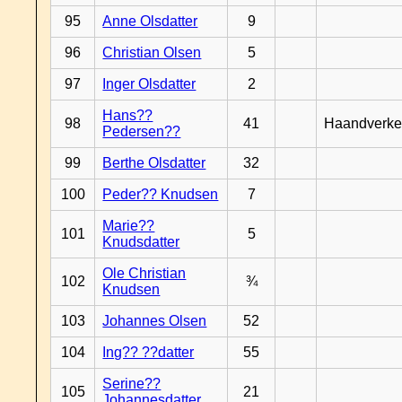
95
Anne Olsdatter
9
96
Christian Olsen
5
97
Inger Olsdatter
2
Hans??
98
41
Haandverke
Pedersen??
99
Berthe Olsdatter
32
100
Peder?? Knudsen
7
Marie??
101
5
Knudsdatter
Ole Christian
102
¾
Knudsen
103
Johannes Olsen
52
104
Ing?? ??datter
55
Serine??
105
21
Johannesdatter