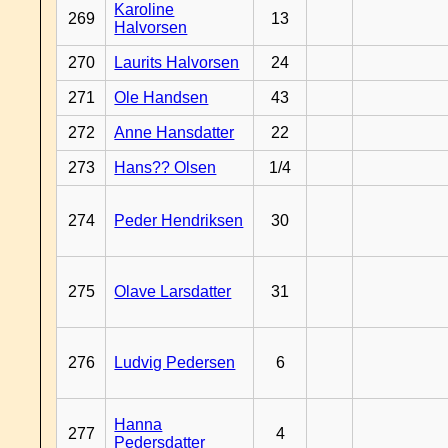
Karoline
269
13
Halvorsen
270
Laurits Halvorsen
24
271
Ole Handsen
43
272
Anne Hansdatter
22
273
Hans?? Olsen
1/4
274
Peder Hendriksen
30
275
Olave Larsdatter
31
276
Ludvig Pedersen
6
Hanna
277
4
Pedersdatter