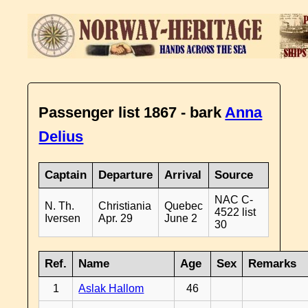
Passenger list 1867 - bark
Anna
Delius
Captain
Departure
Arrival
Source
NAC C-
N. Th.
Christiania
Quebec
4522 list
Iversen
Apr. 29
June 2
30
Ref.
Name
Age
Sex
Remarks
1
Aslak Hallom
46