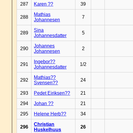
287
Karen ??
39
Mathias
288
7
Johannesen
Sina
289
5
Johannesdatter
Johannes
290
2
Johannesen
Ingebor??
291
1/2
Johannesdatter
Mathias??
292
24
Svensen??
293
Pedet Eiriksen??
21
294
Johan ??
21
295
Helene Herb??
34
Christian
296
26
Huskelhuus