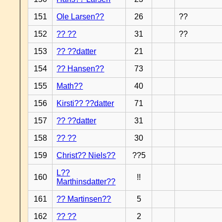
151
Ole Larsen??
26
??
152
?? ??
31
??
153
?? ??datter
21
154
?? Hansen??
73
155
Math??
40
156
Kirsti?? ??datter
71
157
?? ??datter
31
158
?? ??
30
159
Christ?? Niels??
??5
L??
160
!!
Marthinsdatter??
161
?? Martinsen??
5
162
?? ??
2