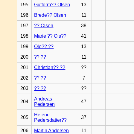
195
Guttorm?? Olsen
13
196
Brede?? Olsen
11
197
?? Olsen
38
198
Marie ?? Ols??
41
199
Ole?? ??
13
200
?? ??
11
201
Christian?? ??
??
202
?? ??
7
203
?? ??
??
Andreas
204
47
Pedersen
Helene
205
37
Pedersdatter??
206
Martin Andersen
11