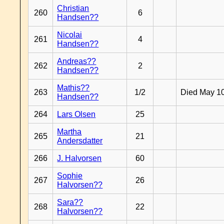
Christian
260
6
Handsen??
Nicolai
261
4
Handsen??
Andreas??
262
2
Handsen??
Mathis??
263
1/2
Died May 1
Handsen??
264
Lars Olsen
25
Martha
265
21
Andersdatter
266
J. Halvorsen
60
Sophie
267
26
Halvorsen??
Sara??
268
22
Halvorsen??