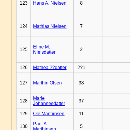
123
Hans A. Nielsen
8
124
Mathias Nielsen
7
Eline M.
125
2
Nielsdatter
126
Mathea ??datter
??1
127
Marthin Olsen
38
Marie
128
37
Johannesdatter
129
Ole Marthinsen
11
Paul A.
130
5
Marthinsen