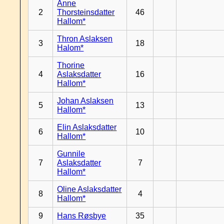
Anne
2
Thorsteinsdatter
46
Hallom*
Thron Aslaksen
3
18
Halom*
Thorine
4
Aslaksdatter
16
Hallom*
Johan Aslaksen
5
13
Hallom*
Elin Aslaksdatter
6
10
Hallom*
Gunnile
7
Aslaksdatter
7
Hallom*
Oline Aslaksdatter
8
4
Hallom*
9
Hans Røsbye
35