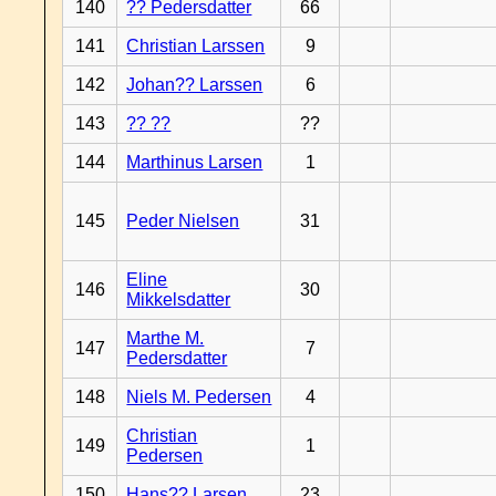
140
?? Pedersdatter
66
141
Christian Larssen
9
142
Johan?? Larssen
6
143
?? ??
??
144
Marthinus Larsen
1
145
Peder Nielsen
31
Eline
146
30
Mikkelsdatter
Marthe M.
147
7
Pedersdatter
148
Niels M. Pedersen
4
Christian
149
1
Pedersen
150
Hans?? Larsen
23