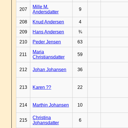
Mille M.
207
9
Andersdatter
208
Knud Andersen
4
209
Hans Andersen
¾
210
Peder Jensen
63
Maria
211
59
Christiansdatter
212
Johan Johansen
36
213
Karen ??
22
214
Marthin Johansen
10
Christina
215
6
Johansdatter