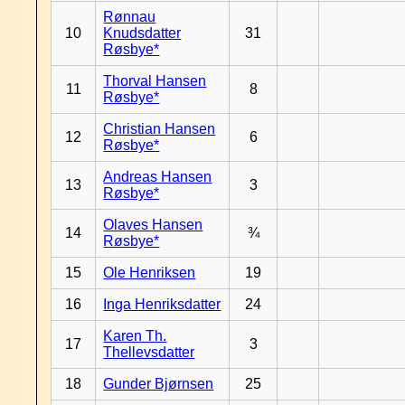
Rønnau
10
Knudsdatter
31
Røsbye*
Thorval Hansen
11
8
Røsbye*
Christian Hansen
12
6
Røsbye*
Andreas Hansen
13
3
Røsbye*
Olaves Hansen
14
¾
Røsbye*
15
Ole Henriksen
19
16
Inga Henriksdatter
24
Karen Th.
17
3
Thellevsdatter
18
Gunder Bjørnsen
25