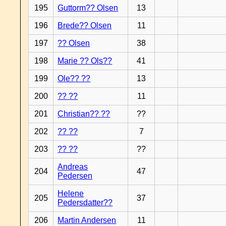
195
Guttorm?? Olsen
13
196
Brede?? Olsen
11
197
?? Olsen
38
198
Marie ?? Ols??
41
199
Ole?? ??
13
200
?? ??
11
201
Christian?? ??
??
202
?? ??
7
203
?? ??
??
Andreas
204
47
Pedersen
Helene
205
37
Pedersdatter??
206
Martin Andersen
11