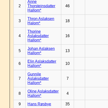
Anne
2
Thorsteinsdatter
46
Hallom*
Thron Aslaksen
3
18
Halom*
Thorine
4
Aslaksdatter
16
Hallom*
Johan Aslaksen
5
13
Hallom*
Elin Aslaksdatter
6
10
Hallom*
Gunnile
7
Aslaksdatter
7
Hallom*
Oline Aslaksdatter
8
4
Hallom*
9
Hans Røsbye
35