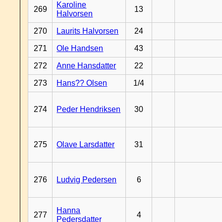
Karoline
269
13
Halvorsen
270
Laurits Halvorsen
24
271
Ole Handsen
43
272
Anne Hansdatter
22
273
Hans?? Olsen
1/4
274
Peder Hendriksen
30
275
Olave Larsdatter
31
276
Ludvig Pedersen
6
Hanna
277
4
Pedersdatter