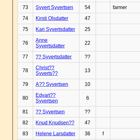
73
Syvert Syvertsen
54
farmer
74
Kirsti Olsdatter
47
75
Kari Syvertsdatter
25
Anne
76
22
Syvertsdatter
77
?? Syvertsdatter
??
Christ??
78
13
Syverts??
79
A?? Syvertsen
10
Edvart??
80
6
Syvertsen
81
?? Syvertsen
??
82
Knud Knudsen??
47
83
Helene Larsdatter
36
f