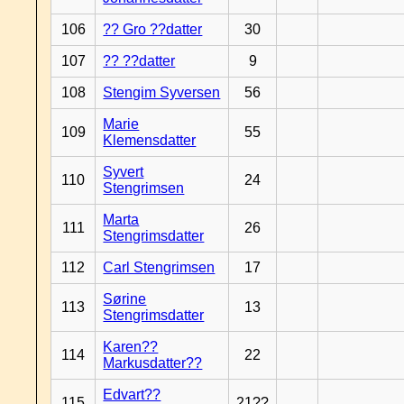
106
?? Gro ??datter
30
107
?? ??datter
9
108
Stengim Syversen
56
Marie
109
55
Klemensdatter
Syvert
110
24
Stengrimsen
Marta
111
26
Stengrimsdatter
112
Carl Stengrimsen
17
Sørine
113
13
Stengrimsdatter
Karen??
114
22
Markusdatter??
Edvart??
115
21??