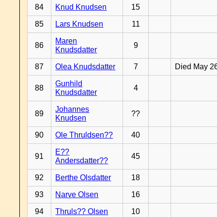
84
Knud Knudsen
15
85
Lars Knudsen
11
Maren
86
9
Knudsdatter
87
Olea Knudsdatter
7
Died May 2
Gunhild
88
4
Knudsdatter
Johannes
89
??
Knudsen
90
Ole Thruldsen??
40
E??
91
45
Andersdatter??
92
Berthe Olsdatter
18
93
Narve Olsen
16
94
Thruls?? Olsen
10