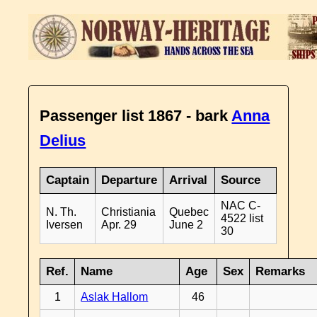
Passenger list 1867 - bark
Anna
Delius
Captain
Departure
Arrival
Source
NAC C-
N. Th.
Christiania
Quebec
4522 list
Iversen
Apr. 29
June 2
30
Ref.
Name
Age
Sex
Remarks
1
Aslak Hallom
46