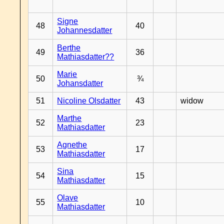
Signe
48
40
Johannesdatter
Berthe
49
36
Mathiasdatter??
Marie
50
¾
Johansdatter
51
Nicoline Olsdatter
43
widow
Marthe
52
23
Mathiasdatter
Agnethe
53
17
Mathiasdatter
Sina
54
15
Mathiasdatter
Olave
55
10
Mathiasdatter