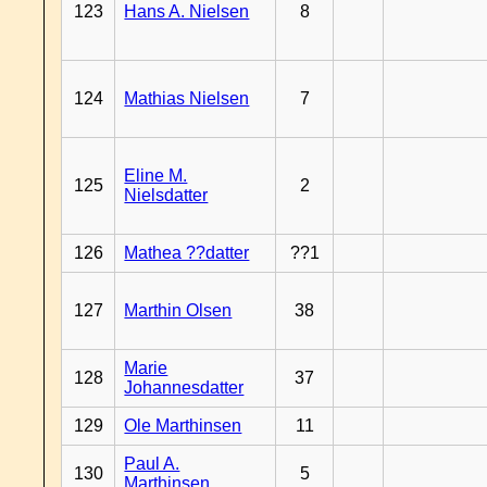
123
Hans A. Nielsen
8
124
Mathias Nielsen
7
Eline M.
125
2
Nielsdatter
126
Mathea ??datter
??1
127
Marthin Olsen
38
Marie
128
37
Johannesdatter
129
Ole Marthinsen
11
Paul A.
130
5
Marthinsen