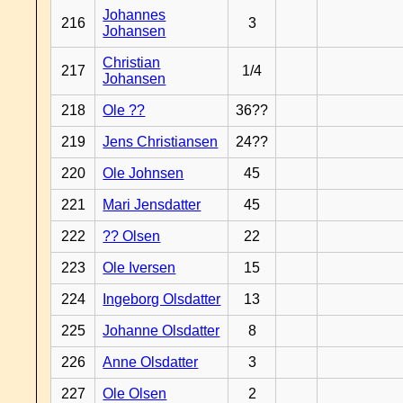
Johannes
216
3
Johansen
Christian
217
1/4
Johansen
218
Ole ??
36??
219
Jens Christiansen
24??
220
Ole Johnsen
45
221
Mari Jensdatter
45
222
?? Olsen
22
223
Ole Iversen
15
224
Ingeborg Olsdatter
13
225
Johanne Olsdatter
8
226
Anne Olsdatter
3
227
Ole Olsen
2