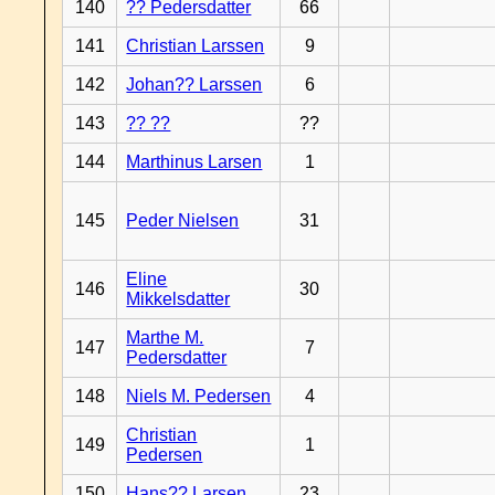
140
?? Pedersdatter
66
141
Christian Larssen
9
142
Johan?? Larssen
6
143
?? ??
??
144
Marthinus Larsen
1
145
Peder Nielsen
31
Eline
146
30
Mikkelsdatter
Marthe M.
147
7
Pedersdatter
148
Niels M. Pedersen
4
Christian
149
1
Pedersen
150
Hans?? Larsen
23