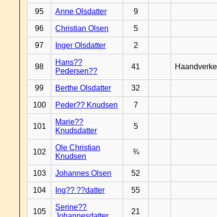
95
Anne Olsdatter
9
96
Christian Olsen
5
97
Inger Olsdatter
2
Hans??
98
41
Haandverke
Pedersen??
99
Berthe Olsdatter
32
100
Peder?? Knudsen
7
Marie??
101
5
Knudsdatter
Ole Christian
102
¾
Knudsen
103
Johannes Olsen
52
104
Ing?? ??datter
55
Serine??
105
21
Johannesdatter