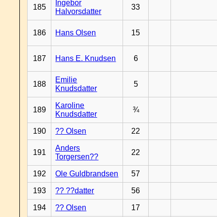
Ingebor
185
33
Halvorsdatter
186
Hans Olsen
15
187
Hans E. Knudsen
6
Emilie
188
5
Knudsdatter
Karoline
189
¾
Knudsdatter
190
?? Olsen
22
Anders
191
22
Torgersen??
192
Ole Guldbrandsen
57
193
?? ??datter
56
194
?? Olsen
17