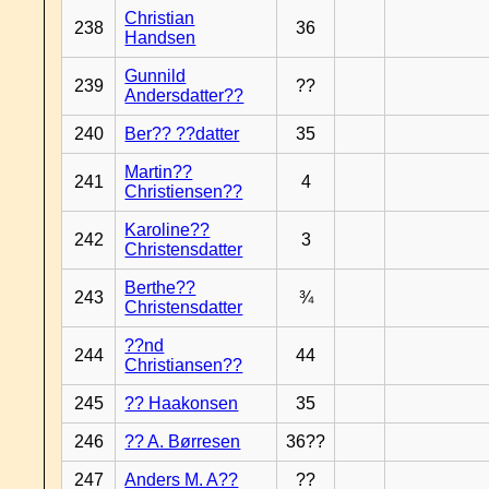
Christian
238
36
Handsen
Gunnild
239
??
Andersdatter??
240
Ber?? ??datter
35
Martin??
241
4
Christiensen??
Karoline??
242
3
Christensdatter
Berthe??
243
¾
Christensdatter
??nd
244
44
Christiansen??
245
?? Haakonsen
35
246
?? A. Børresen
36??
247
Anders M. A??
??