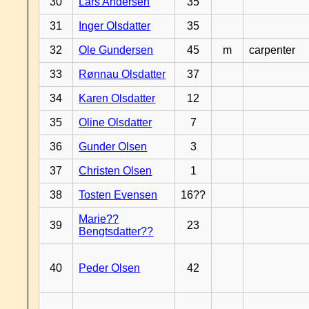
30
Lars Andersen
35
31
Inger Olsdatter
35
32
Ole Gundersen
45
m
carpenter
33
Rønnau Olsdatter
37
34
Karen Olsdatter
12
35
Oline Olsdatter
7
36
Gunder Olsen
3
37
Christen Olsen
1
38
Tosten Evensen
16??
Marie??
39
23
Bengtsdatter??
40
Peder Olsen
42