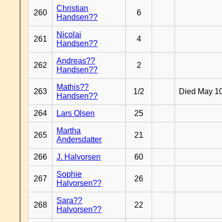
Christian
260
6
Handsen??
Nicolai
261
4
Handsen??
Andreas??
262
2
Handsen??
Mathis??
263
1/2
Died May 1
Handsen??
264
Lars Olsen
25
Martha
265
21
Andersdatter
266
J. Halvorsen
60
Sophie
267
26
Halvorsen??
Sara??
268
22
Halvorsen??