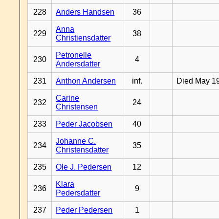
228
Anders Handsen
36
Anna
229
38
Christiensdatter
Petronelle
230
4
Andersdatter
231
Anthon Andersen
inf.
Died May 1
Carine
232
24
Christensen
233
Peder Jacobsen
40
Johanne C.
234
35
Christensdatter
235
Ole J. Pedersen
12
Klara
236
9
Pedersdatter
237
Peder Pedersen
1