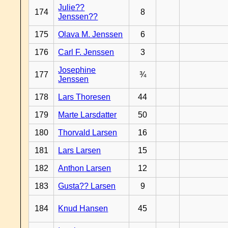
Julie??
174
8
Jenssen??
175
Olava M. Jenssen
6
176
Carl F. Jenssen
3
Josephine
177
¾
Jenssen
178
Lars Thoresen
44
179
Marte Larsdatter
50
180
Thorvald Larsen
16
181
Lars Larsen
15
182
Anthon Larsen
12
183
Gusta?? Larsen
9
184
Knud Hansen
45