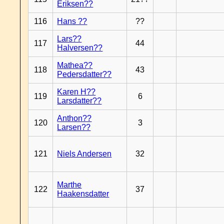
Eriksen??
116
Hans ??
??
Lars??
117
44
Halversen??
Mathea??
118
43
Pedersdatter??
Karen H??
119
6
Larsdatter??
Anthon??
120
3
Larsen??
121
Niels Andersen
32
Marthe
122
37
Haakensdatter