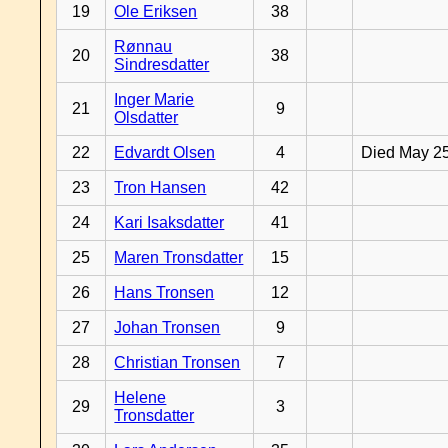
19
Ole Eriksen
38
Rønnau
20
38
Sindresdatter
Inger Marie
21
9
Olsdatter
22
Edvardt Olsen
4
Died May 2
23
Tron Hansen
42
24
Kari Isaksdatter
41
25
Maren Tronsdatter
15
26
Hans Tronsen
12
27
Johan Tronsen
9
28
Christian Tronsen
7
Helene
29
3
Tronsdatter