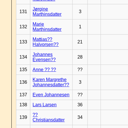
Jørgine
131
3
Marthinsdatter
Marie
132
1
Marthinsdatter
Mattias??
133
21
Halvorsen??
Johannes
134
28
Evensen??
135
Anne ?? ??
??
Karen Margrethe
136
3
Johannesdatter??
137
Even Johannesen
??
138
Lars Larsen
36
??
139
34
Christiansdatter