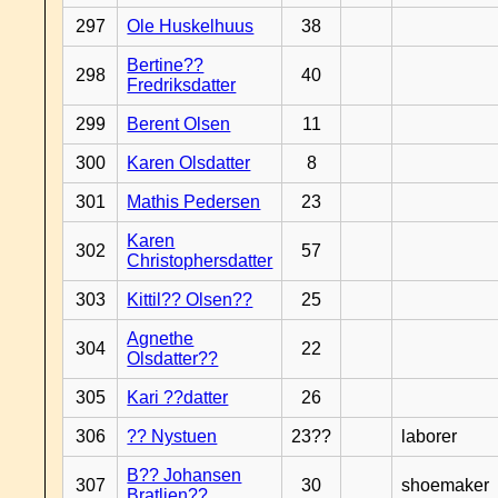
297
Ole Huskelhuus
38
Bertine??
298
40
Fredriksdatter
299
Berent Olsen
11
300
Karen Olsdatter
8
301
Mathis Pedersen
23
Karen
302
57
Christophersdatter
303
Kittil?? Olsen??
25
Agnethe
304
22
Olsdatter??
305
Kari ??datter
26
306
?? Nystuen
23??
laborer
B?? Johansen
307
30
shoemaker
Bratlien??