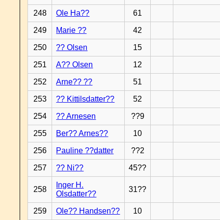
248
Ole Ha??
61
249
Marie ??
42
250
?? Olsen
15
251
A?? Olsen
12
252
Arne?? ??
51
253
?? Kittilsdatter??
52
254
?? Arnesen
??9
255
Ber?? Arnes??
10
256
Pauline ??datter
??2
257
?? Ni??
45??
Inger H.
258
31??
Olsdatter??
259
Ole?? Handsen??
10