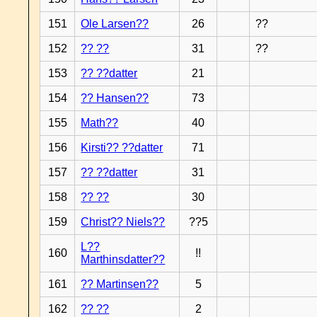
151
Ole Larsen??
26
??
152
?? ??
31
??
153
?? ??datter
21
154
?? Hansen??
73
155
Math??
40
156
Kirsti?? ??datter
71
157
?? ??datter
31
158
?? ??
30
159
Christ?? Niels??
??5
L??
160
!!
Marthinsdatter??
161
?? Martinsen??
5
162
?? ??
2