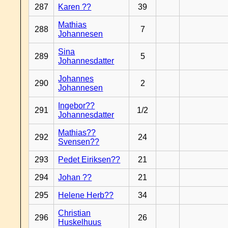
287
Karen ??
39
Mathias
288
7
Johannesen
Sina
289
5
Johannesdatter
Johannes
290
2
Johannesen
Ingebor??
291
1/2
Johannesdatter
Mathias??
292
24
Svensen??
293
Pedet Eiriksen??
21
294
Johan ??
21
295
Helene Herb??
34
Christian
296
26
Huskelhuus