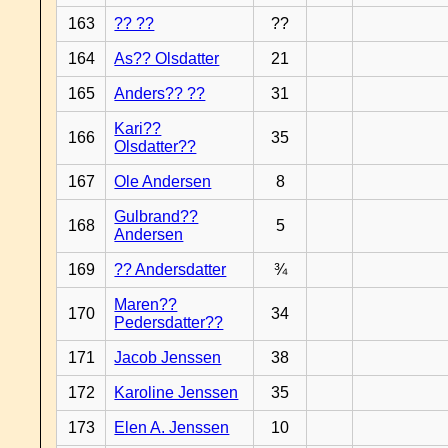
163
?? ??
??
164
As?? Olsdatter
21
165
Anders?? ??
31
Kari??
166
35
Olsdatter??
167
Ole Andersen
8
Gulbrand??
168
5
Andersen
169
?? Andersdatter
¾
Maren??
170
34
Pedersdatter??
171
Jacob Jenssen
38
172
Karoline Jenssen
35
173
Elen A. Jenssen
10