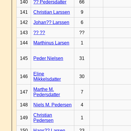
140
?? Pedersdatter
66
141
Christian Larssen
9
142
Johan?? Larssen
6
143
?? ??
??
144
Marthinus Larsen
1
145
Peder Nielsen
31
Eline
146
30
Mikkelsdatter
Marthe M.
147
7
Pedersdatter
148
Niels M. Pedersen
4
Christian
149
1
Pedersen
150
Hans?? Larsen
23