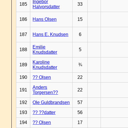
Ingebor
185
33
Halvorsdatter
186
Hans Olsen
15
187
Hans E. Knudsen
6
Emilie
188
5
Knudsdatter
Karoline
189
¾
Knudsdatter
190
?? Olsen
22
Anders
191
22
Torgersen??
192
Ole Guldbrandsen
57
193
?? ??datter
56
194
?? Olsen
17