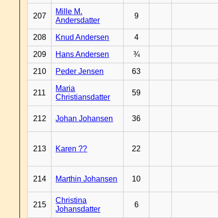
Mille M.
207
9
Andersdatter
208
Knud Andersen
4
209
Hans Andersen
¾
210
Peder Jensen
63
Maria
211
59
Christiansdatter
212
Johan Johansen
36
213
Karen ??
22
214
Marthin Johansen
10
Christina
215
6
Johansdatter