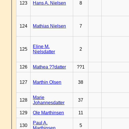
123
Hans A. Nielsen
8
124
Mathias Nielsen
7
Eline M.
125
2
Nielsdatter
126
Mathea ??datter
??1
127
Marthin Olsen
38
Marie
128
37
Johannesdatter
129
Ole Marthinsen
11
Paul A.
130
5
Marthinsen