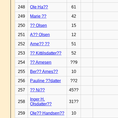
248
Ole Ha??
61
249
Marie ??
42
250
?? Olsen
15
251
A?? Olsen
12
252
Arne?? ??
51
253
?? Kittilsdatter??
52
254
?? Arnesen
??9
255
Ber?? Arnes??
10
256
Pauline ??datter
??2
257
?? Ni??
45??
Inger H.
258
31??
Olsdatter??
259
Ole?? Handsen??
10