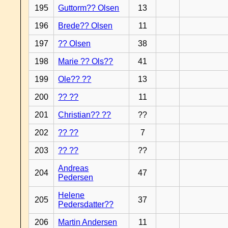
195
Guttorm?? Olsen
13
196
Brede?? Olsen
11
197
?? Olsen
38
198
Marie ?? Ols??
41
199
Ole?? ??
13
200
?? ??
11
201
Christian?? ??
??
202
?? ??
7
203
?? ??
??
Andreas
204
47
Pedersen
Helene
205
37
Pedersdatter??
206
Martin Andersen
11