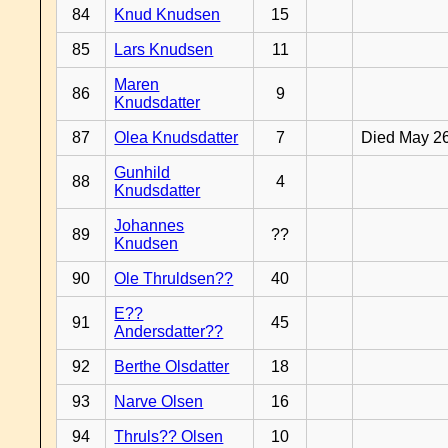
84
Knud Knudsen
15
85
Lars Knudsen
11
Maren
86
9
Knudsdatter
87
Olea Knudsdatter
7
Died May 2
Gunhild
88
4
Knudsdatter
Johannes
89
??
Knudsen
90
Ole Thruldsen??
40
E??
91
45
Andersdatter??
92
Berthe Olsdatter
18
93
Narve Olsen
16
94
Thruls?? Olsen
10