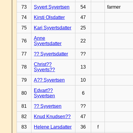
73
Syvert Syvertsen
54
farmer
74
Kirsti Olsdatter
47
75
Kari Syvertsdatter
25
Anne
76
22
Syvertsdatter
77
?? Syvertsdatter
??
Christ??
78
13
Syverts??
79
A?? Syvertsen
10
Edvart??
80
6
Syvertsen
81
?? Syvertsen
??
82
Knud Knudsen??
47
83
Helene Larsdatter
36
f