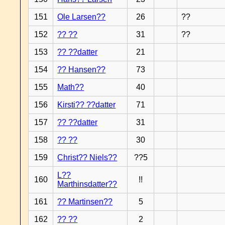
151
Ole Larsen??
26
??
152
?? ??
31
??
153
?? ??datter
21
154
?? Hansen??
73
155
Math??
40
156
Kirsti?? ??datter
71
157
?? ??datter
31
158
?? ??
30
159
Christ?? Niels??
??5
L??
160
!!
Marthinsdatter??
161
?? Martinsen??
5
162
?? ??
2