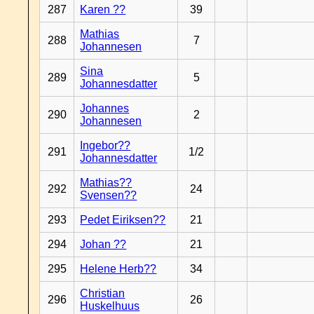
287
Karen ??
39
Mathias
288
7
Johannesen
Sina
289
5
Johannesdatter
Johannes
290
2
Johannesen
Ingebor??
291
1/2
Johannesdatter
Mathias??
292
24
Svensen??
293
Pedet Eiriksen??
21
294
Johan ??
21
295
Helene Herb??
34
Christian
296
26
Huskelhuus