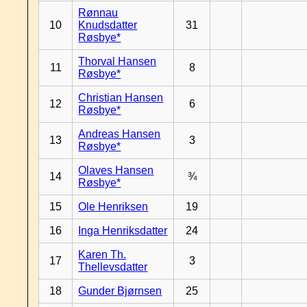
Rønnau
10
Knudsdatter
31
Røsbye*
Thorval Hansen
11
8
Røsbye*
Christian Hansen
12
6
Røsbye*
Andreas Hansen
13
3
Røsbye*
Olaves Hansen
14
¾
Røsbye*
15
Ole Henriksen
19
16
Inga Henriksdatter
24
Karen Th.
17
3
Thellevsdatter
18
Gunder Bjørnsen
25