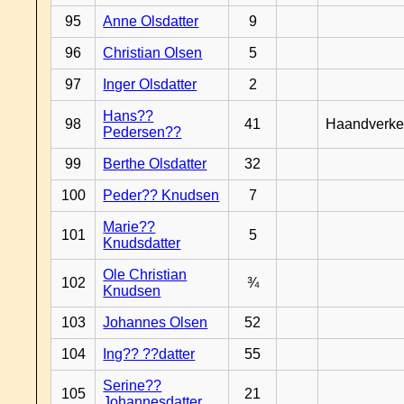
95
Anne Olsdatter
9
96
Christian Olsen
5
97
Inger Olsdatter
2
Hans??
98
41
Haandverke
Pedersen??
99
Berthe Olsdatter
32
100
Peder?? Knudsen
7
Marie??
101
5
Knudsdatter
Ole Christian
102
¾
Knudsen
103
Johannes Olsen
52
104
Ing?? ??datter
55
Serine??
105
21
Johannesdatter