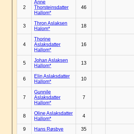
Anne
2
Thorsteinsdatter
46
Hallom*
Thron Aslaksen
3
18
Halom*
Thorine
4
Aslaksdatter
16
Hallom*
Johan Aslaksen
5
13
Hallom*
Elin Aslaksdatter
6
10
Hallom*
Gunnile
7
Aslaksdatter
7
Hallom*
Oline Aslaksdatter
8
4
Hallom*
9
Hans Røsbye
35