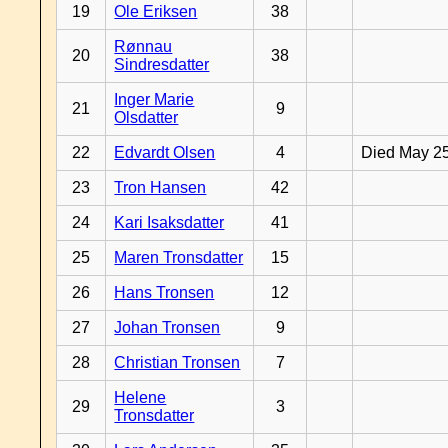
19
Ole Eriksen
38
Rønnau
20
38
Sindresdatter
Inger Marie
21
9
Olsdatter
22
Edvardt Olsen
4
Died May 2
23
Tron Hansen
42
24
Kari Isaksdatter
41
25
Maren Tronsdatter
15
26
Hans Tronsen
12
27
Johan Tronsen
9
28
Christian Tronsen
7
Helene
29
3
Tronsdatter