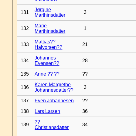
Jørgine
131
3
Marthinsdatter
Marie
132
1
Marthinsdatter
Mattias??
133
21
Halvorsen??
Johannes
134
28
Evensen??
135
Anne ?? ??
??
Karen Margrethe
136
3
Johannesdatter??
137
Even Johannesen
??
138
Lars Larsen
36
??
139
34
Christiansdatter