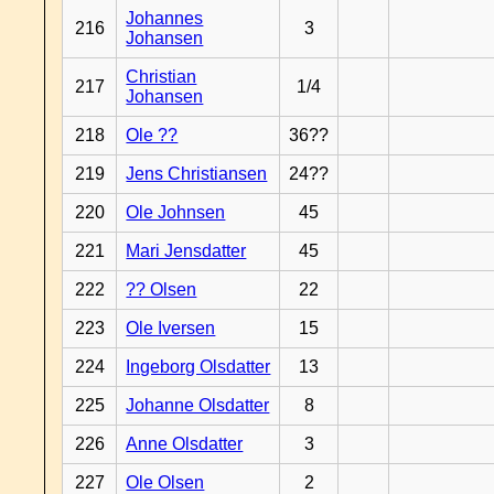
Johannes
216
3
Johansen
Christian
217
1/4
Johansen
218
Ole ??
36??
219
Jens Christiansen
24??
220
Ole Johnsen
45
221
Mari Jensdatter
45
222
?? Olsen
22
223
Ole Iversen
15
224
Ingeborg Olsdatter
13
225
Johanne Olsdatter
8
226
Anne Olsdatter
3
227
Ole Olsen
2