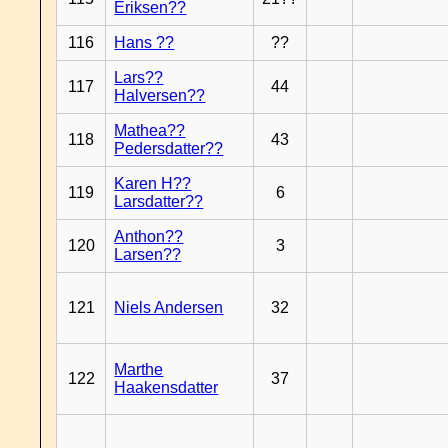
Eriksen??
116
Hans ??
??
Lars??
117
44
Halversen??
Mathea??
118
43
Pedersdatter??
Karen H??
119
6
Larsdatter??
Anthon??
120
3
Larsen??
121
Niels Andersen
32
Marthe
122
37
Haakensdatter