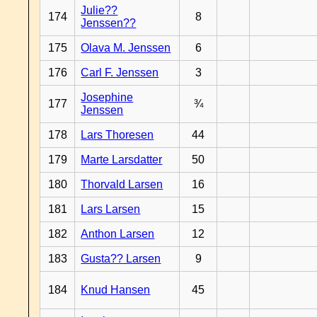
Julie??
174
8
Jenssen??
175
Olava M. Jenssen
6
176
Carl F. Jenssen
3
Josephine
177
¾
Jenssen
178
Lars Thoresen
44
179
Marte Larsdatter
50
180
Thorvald Larsen
16
181
Lars Larsen
15
182
Anthon Larsen
12
183
Gusta?? Larsen
9
184
Knud Hansen
45