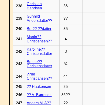
Christian
238
36
Handsen
Gunnild
239
??
Andersdatter??
240
Ber?? ??datter
35
Martin??
241
4
Christiensen??
Karoline??
242
3
Christensdatter
Berthe??
243
¾
Christensdatter
??nd
244
44
Christiansen??
245
?? Haakonsen
35
246
?? A. Børresen
36??
247
Anders M. A??
??