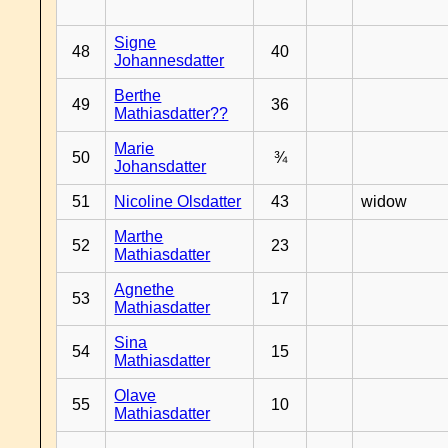
Signe
48
40
Johannesdatter
Berthe
49
36
Mathiasdatter??
Marie
50
¾
Johansdatter
51
Nicoline Olsdatter
43
widow
Marthe
52
23
Mathiasdatter
Agnethe
53
17
Mathiasdatter
Sina
54
15
Mathiasdatter
Olave
55
10
Mathiasdatter