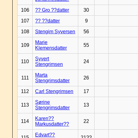
106
?? Gro ??datter
30
107
?? ??datter
9
108
Stengim Syversen
56
Marie
109
55
Klemensdatter
Syvert
110
24
Stengrimsen
Marta
111
26
Stengrimsdatter
112
Carl Stengrimsen
17
Sørine
113
13
Stengrimsdatter
Karen??
114
22
Markusdatter??
Edvart??
115
21??