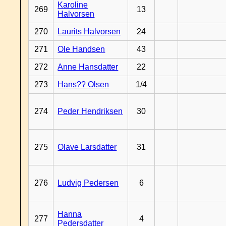
Karoline
269
13
Halvorsen
270
Laurits Halvorsen
24
271
Ole Handsen
43
272
Anne Hansdatter
22
273
Hans?? Olsen
1/4
274
Peder Hendriksen
30
275
Olave Larsdatter
31
276
Ludvig Pedersen
6
Hanna
277
4
Pedersdatter