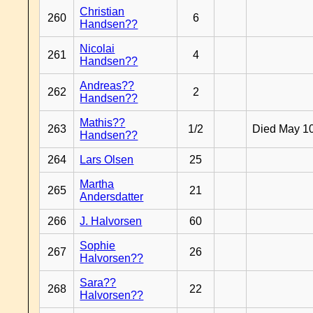
Christian
260
6
Handsen??
Nicolai
261
4
Handsen??
Andreas??
262
2
Handsen??
Mathis??
263
1/2
Died May 1
Handsen??
264
Lars Olsen
25
Martha
265
21
Andersdatter
266
J. Halvorsen
60
Sophie
267
26
Halvorsen??
Sara??
268
22
Halvorsen??