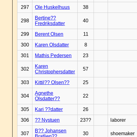
297
Ole Huskelhuus
38
Bertine??
298
40
Fredriksdatter
299
Berent Olsen
11
300
Karen Olsdatter
8
301
Mathis Pedersen
23
Karen
302
57
Christophersdatter
303
Kittil?? Olsen??
25
Agnethe
304
22
Olsdatter??
305
Kari ??datter
26
306
?? Nystuen
23??
laborer
B?? Johansen
307
30
shoemaker
Bratlien??