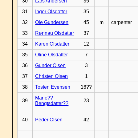
30
Lars Andersen
35
31
Inger Olsdatter
35
32
Ole Gundersen
45
m
carpenter
33
Rønnau Olsdatter
37
34
Karen Olsdatter
12
35
Oline Olsdatter
7
36
Gunder Olsen
3
37
Christen Olsen
1
38
Tosten Evensen
16??
Marie??
39
23
Bengtsdatter??
40
Peder Olsen
42