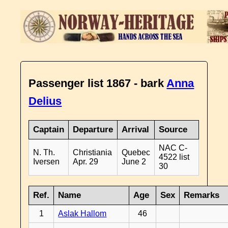
Passenger list 1867 - bark
Anna
Delius
Captain
Departure
Arrival
Source
NAC C-
N. Th.
Christiania
Quebec
4522 list
Iversen
Apr. 29
June 2
30
Ref.
Name
Age
Sex
Remarks
1
Aslak Hallom
46