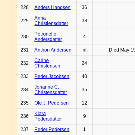
228
Anders Handsen
36
Anna
229
38
Christiensdatter
Petronelle
230
4
Andersdatter
231
Anthon Andersen
inf.
Died May 1
Carine
232
24
Christensen
233
Peder Jacobsen
40
Johanne C.
234
35
Christensdatter
235
Ole J. Pedersen
12
Klara
236
9
Pedersdatter
237
Peder Pedersen
1