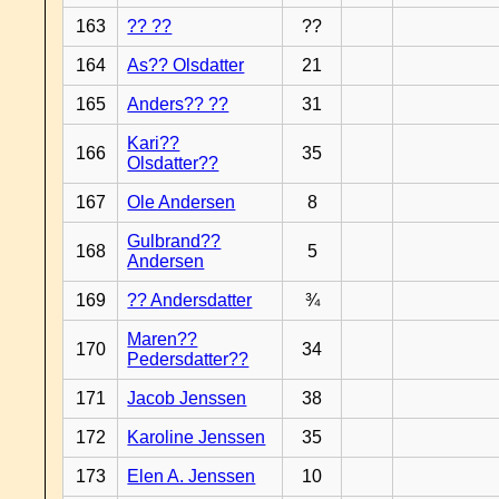
163
?? ??
??
164
As?? Olsdatter
21
165
Anders?? ??
31
Kari??
166
35
Olsdatter??
167
Ole Andersen
8
Gulbrand??
168
5
Andersen
169
?? Andersdatter
¾
Maren??
170
34
Pedersdatter??
171
Jacob Jenssen
38
172
Karoline Jenssen
35
173
Elen A. Jenssen
10