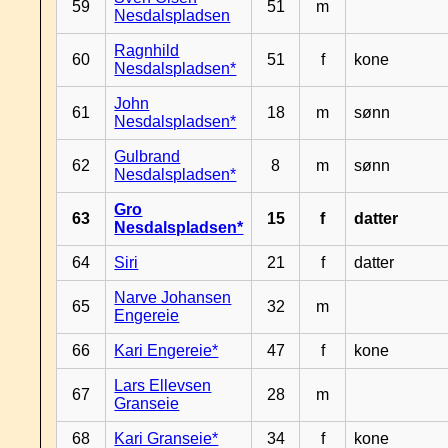
59
51
m
Nesdalspladsen
Ragnhild
60
51
f
kone
Nesdalspladsen*
John
61
18
m
sønn
Nesdalspladsen*
Gulbrand
62
8
m
sønn
Nesdalspladsen*
Gro
63
15
f
datter
Nesdalspladsen*
64
Siri
21
f
datter
Narve Johansen
65
32
m
Engereie
66
Kari Engereie*
47
f
kone
Lars Ellevsen
67
28
m
Granseie
68
Kari Granseie*
34
f
kone