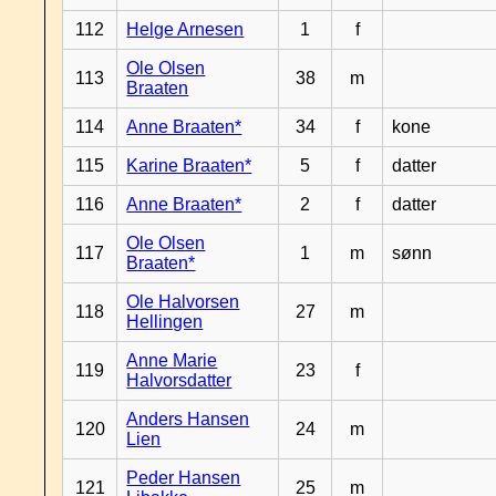
112
Helge Arnesen
1
f
Ole Olsen
113
38
m
Braaten
114
Anne Braaten*
34
f
kone
115
Karine Braaten*
5
f
datter
116
Anne Braaten*
2
f
datter
Ole Olsen
117
1
m
sønn
Braaten*
Ole Halvorsen
118
27
m
Hellingen
Anne Marie
119
23
f
Halvorsdatter
Anders Hansen
120
24
m
Lien
Peder Hansen
121
25
m