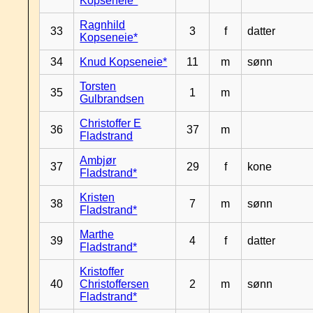
Kopseneie*
Ragnhild
33
3
f
datter
Kopseneie*
34
Knud Kopseneie*
11
m
sønn
Torsten
35
1
m
Gulbrandsen
Christoffer E
36
37
m
Fladstrand
Ambjør
37
29
f
kone
Fladstrand*
Kristen
38
7
m
sønn
Fladstrand*
Marthe
39
4
f
datter
Fladstrand*
Kristoffer
40
Christoffersen
2
m
sønn
Fladstrand*