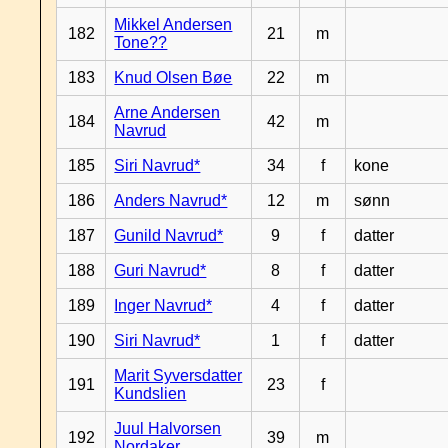
Mikkel Andersen
182
21
m
Tone??
183
Knud Olsen Bøe
22
m
Arne Andersen
184
42
m
Navrud
185
Siri Navrud*
34
f
kone
186
Anders Navrud*
12
m
sønn
187
Gunild Navrud*
9
f
datter
188
Guri Navrud*
8
f
datter
189
Inger Navrud*
4
f
datter
190
Siri Navrud*
1
f
datter
Marit Syversdatter
191
23
f
Kundslien
Juul Halvorsen
192
39
m
Nordaker