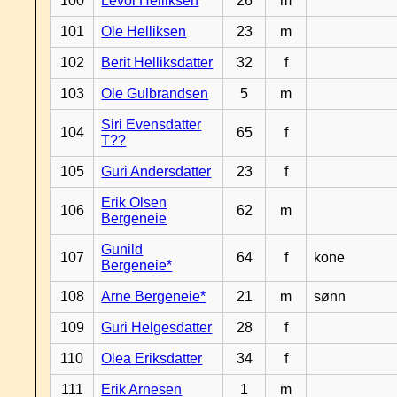
100
Levol Helliksen
26
m
101
Ole Helliksen
23
m
102
Berit Helliksdatter
32
f
103
Ole Gulbrandsen
5
m
Siri Evensdatter
104
65
f
T??
105
Guri Andersdatter
23
f
Erik Olsen
106
62
m
Bergeneie
Gunild
107
64
f
kone
Bergeneie*
108
Arne Bergeneie*
21
m
sønn
109
Guri Helgesdatter
28
f
110
Olea Eriksdatter
34
f
111
Erik Arnesen
1
m