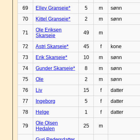
69
Ellev Granseie*
5
m
sønn
70
Kittel Granseie*
2
m
sønn
Ole Eriksen
71
49
m
Skarseie
72
Astri Skarseie*
45
f
kone
73
Erik Skarseie*
10
m
sønn
74
Gunder Skarseie*
8
m
sønn
75
Ole
2
m
sønn
76
Liv
15
f
datter
77
Ingeborg
5
f
datter
78
Helge
1
f
datter
Ole Olsen
79
25
m
Hedalen
Guri Pedersdatter