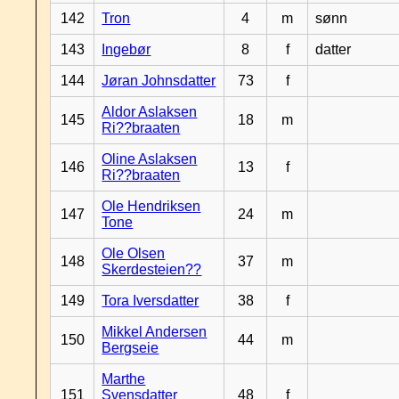
142
Tron
4
m
sønn
143
Ingebør
8
f
datter
144
Jøran Johnsdatter
73
f
Aldor Aslaksen
145
18
m
Ri??braaten
Oline Aslaksen
146
13
f
Ri??braaten
Ole Hendriksen
147
24
m
Tone
Ole Olsen
148
37
m
Skerdesteien??
149
Tora Iversdatter
38
f
Mikkel Andersen
150
44
m
Bergseie
Marthe
151
Svensdatter
48
f