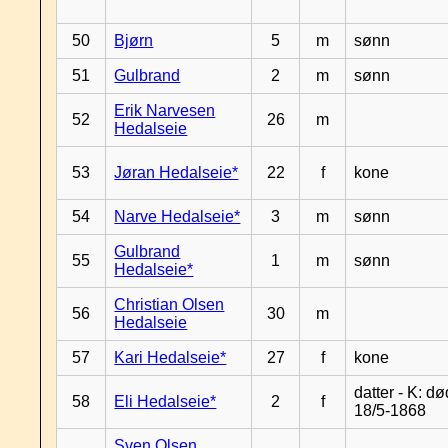
50
Bjørn
5
m
sønn
51
Gulbrand
2
m
sønn
Erik Narvesen
52
26
m
Hedalseie
53
Jøran Hedalseie*
22
f
kone
54
Narve Hedalseie*
3
m
sønn
Gulbrand
55
1
m
sønn
Hedalseie*
Christian Olsen
56
30
m
Hedalseie
57
Kari Hedalseie*
27
f
kone
datter - K: dø
58
Eli Hedalseie*
2
f
18/5-1868
Sven Olsen