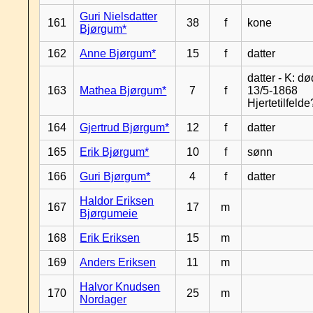
Guri Nielsdatter
161
38
f
kone
Bjørgum*
162
Anne Bjørgum*
15
f
datter
datter - K: dø
163
Mathea Bjørgum*
7
f
13/5-1868
Hjertetilfeld
164
Gjertrud Bjørgum*
12
f
datter
165
Erik Bjørgum*
10
f
sønn
166
Guri Bjørgum*
4
f
datter
Haldor Eriksen
167
17
m
Bjørgumeie
168
Erik Eriksen
15
m
169
Anders Eriksen
11
m
Halvor Knudsen
170
25
m
Nordager