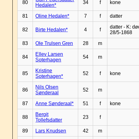
80
34
f
kone
Hedalen*
81
Oline Hedalen*
7
f
datter
datter - K: dø
82
Birte Hedalen*
4
f
28/5-1868
83
Ole Trulsen Gren
28
m
Ellev Larsen
84
54
m
Soterhagen
Kristine
85
52
f
kone
Soterhagen*
Nils Olsen
86
52
m
Sønderaal
87
Anne Sønderaal*
51
f
kone
Bergit
88
23
f
Tollefsdatter
89
Lars Knudsen
42
m