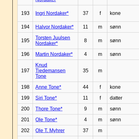
193
Ingri Nordaker*
37
f
kone
194
Halvor Nordaker*
11
m
sønn
Torsten Juulsen
195
8
m
sønn
Nordaker*
196
Martin Nordaker*
4
m
sønn
Knud
197
Tiedemansen
35
m
Tone
198
Anne Tone*
44
f
kone
199
Siri Tone*
11
f
datter
200
Thore Tone*
9
m
sønn
201
Ole Tone*
4
m
sønn
202
Ole T. Myhrer
37
m