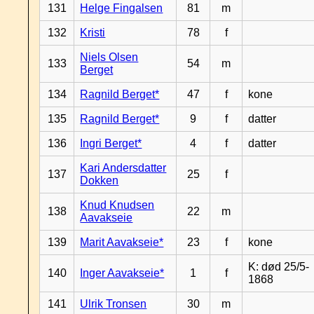
131
Helge Fingalsen
81
m
132
Kristi
78
f
Niels Olsen
133
54
m
Berget
134
Ragnild Berget*
47
f
kone
135
Ragnild Berget*
9
f
datter
136
Ingri Berget*
4
f
datter
Kari Andersdatter
137
25
f
Dokken
Knud Knudsen
138
22
m
Aavakseie
139
Marit Aavakseie*
23
f
kone
K: død 25/5-
140
Inger Aavakseie*
1
f
1868
141
Ulrik Tronsen
30
m