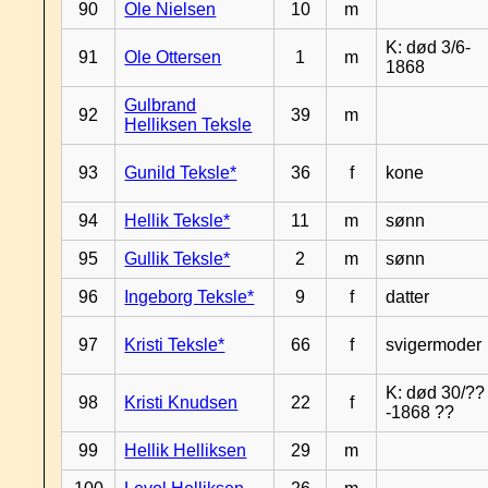
90
Ole Nielsen
10
m
K: død 3/6-
91
Ole Ottersen
1
m
1868
Gulbrand
92
39
m
Helliksen Teksle
93
Gunild Teksle*
36
f
kone
94
Hellik Teksle*
11
m
sønn
95
Gullik Teksle*
2
m
sønn
96
Ingeborg Teksle*
9
f
datter
97
Kristi Teksle*
66
f
svigermoder
K: død 30/??
98
Kristi Knudsen
22
f
-1868 ??
99
Hellik Helliksen
29
m