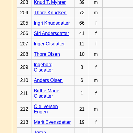
203
Knud T. Myhrer
39
m
204
Thore Knudsen
73
m
205
Ingri Knudsdatter
66
f
206
Siri Andersdatter
41
f
207
Inger Olsdatter
11
f
208
Thore Olsen
10
m
Ingeborg
209
8
f
Olsdatter
210
Anders Olsen
6
m
Birthe Marie
211
1
f
Olsdatter
Ole Iversen
212
21
m
Engen
213
Marit Evensdatter
19
f
Jøran