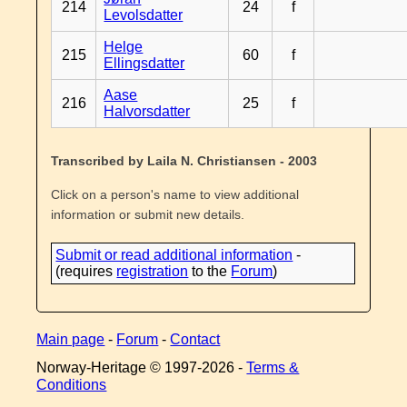
214
24
f
Levolsdatter
Helge
215
60
f
Ellingsdatter
Aase
216
25
f
Halvorsdatter
Transcribed by Laila N. Christiansen - 2003
Click on a person's name to view additional
information or submit new details.
Submit or read additional information
-
(requires
registration
to the
Forum
)
Main page
-
Forum
-
Contact
Norway-Heritage © 1997-
2026 -
Terms &
Conditions