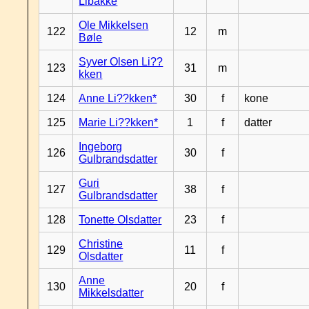
Libakke
Ole Mikkelsen
122
12
m
Bøle
Syver Olsen Li??
123
31
m
kken
124
Anne Li??kken*
30
f
kone
125
Marie Li??kken*
1
f
datter
Ingeborg
126
30
f
Gulbrandsdatter
Guri
127
38
f
Gulbrandsdatter
128
Tonette Olsdatter
23
f
Christine
129
11
f
Olsdatter
Anne
130
20
f
Mikkelsdatter