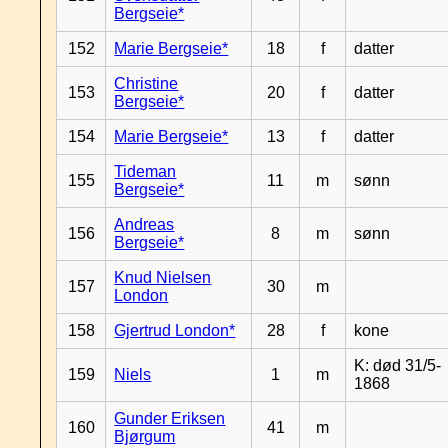
Bergseie*
152
Marie Bergseie*
18
f
datter
Christine
153
20
f
datter
Bergseie*
154
Marie Bergseie*
13
f
datter
Tideman
155
11
m
sønn
Bergseie*
Andreas
156
8
m
sønn
Bergseie*
Knud Nielsen
157
30
m
London
158
Gjertrud London*
28
f
kone
K: død 31/5-
159
Niels
1
m
1868
Gunder Eriksen
160
41
m
Bjørgum