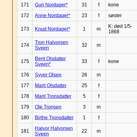
171
Guri Nordager*
31
f
kone
172
Anne Nordager*
23
f
søster
K: død 1/5-
173
Knud Nordager*
1
m
1868
Tron Halvorsen
174
32
m
Sveen
Berit Olsdatter
175
33
f
kone
Sveen*
176
Syver Olsen
26
m
177
Marit Olsdatter
25
f
178
Marit Tronsdatter
5
f
179
Ole Tronsen
3
m
180
Birthe Tronsdatter
1
f
Halvor Halvorsen
181
22
m
Sveen