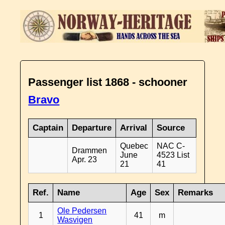
Passenger list 1868 - schooner
Bravo
Captain
Departure
Arrival
Source
Quebec
NAC C-
Drammen
June
4523 List
Apr. 23
21
41
Ref.
Name
Age
Sex
Remarks
Ole Pedersen
1
41
m
Wasvigen