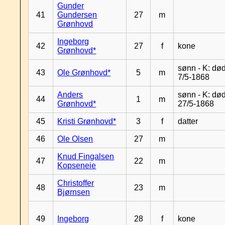
Gunder
41
Gundersen
27
m
Grønhovd
Ingeborg
42
27
f
kone
Grønhovd*
sønn - K: dø
43
Ole Grønhovd*
5
m
7/5-1868
Anders
sønn - K: dø
44
1
m
Grønhovd*
27/5-1868
45
Kristi Grønhovd*
3
f
datter
46
Ole Olsen
27
m
Knud Fingalsen
47
22
m
Kopseneie
Christoffer
48
23
m
Bjørnsen
49
Ingeborg
28
f
kone