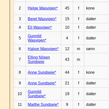
2
Helge Wasvigen*
45
f
kone
3
Beret Wasvigen*
15
f
datter
4
Eli Wasvigen*
10
f
datter
Gunnild
5
4
f
datter
Wasvigen*
6
Halvor Wasvigen*
12
m
sønn
Elling Nilsen
7
43
m
Sundseie
8
Anne Sundseie*
44
f
kone
9
Anne Sundseie*
21
f
datter
Gunnild
10
19
f
datter
Sundseie*
11
Marthe Sundseie*
9
f
datter