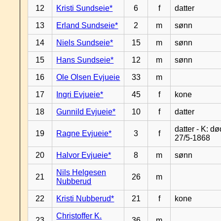
12
Kristi Sundseie*
6
f
datter
13
Erland Sundseie*
2
m
sønn
14
Niels Sundseie*
15
m
sønn
15
Hans Sundseie*
12
m
sønn
16
Ole Olsen Evjueie
33
m
17
Ingri Evjueie*
45
f
kone
18
Gunnild Evjueie*
10
f
datter
datter - K: dø
19
Ragne Evjueie*
3
f
27/5-1868
20
Halvor Evjueie*
8
m
sønn
Nils Helgesen
21
26
m
Nubberud
22
Kristi Nubberud*
21
f
kone
Christoffer K.
23
36
m