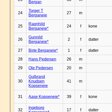
Bergan
Torger T
24
27
m
Berganeie
Ragnhild
25
24
f
kone
Berganeie*
Gunnild
26
2
f
datter
Berganeie*
27
Birte Berganeie*
1
f
datter
28
Hans Pedersen
26
m
29
Ole Pedersen
20
m
Gulbrand
30
Knudsen
41
m
Kopseneie
31
Aase Kopseneie*
39
f
kone
Ingeborg
32
17
f
datter