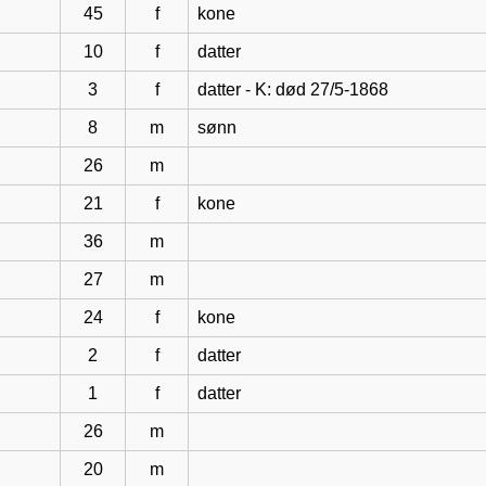
45
f
kone
10
f
datter
3
f
datter - K: død 27/5-1868
8
m
sønn
26
m
21
f
kone
36
m
27
m
24
f
kone
2
f
datter
1
f
datter
26
m
20
m