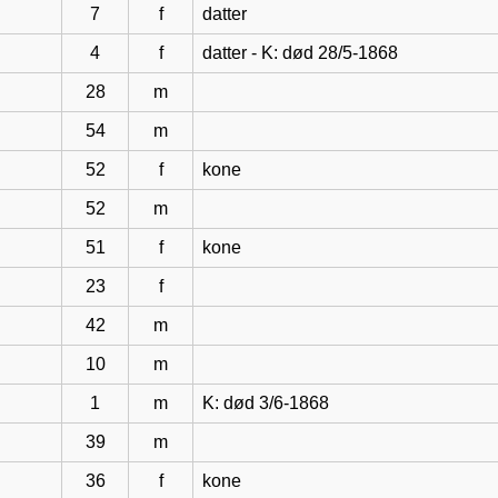
7
f
datter
4
f
datter - K: død 28/5-1868
28
m
54
m
52
f
kone
52
m
51
f
kone
23
f
42
m
10
m
1
m
K: død 3/6-1868
39
m
36
f
kone