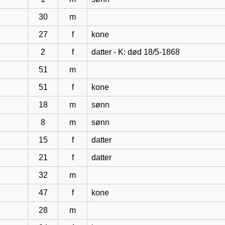
30
m
27
f
kone
2
f
datter - K: død 18/5-1868
51
m
51
f
kone
18
m
sønn
8
m
sønn
15
f
datter
21
f
datter
32
m
47
f
kone
28
m