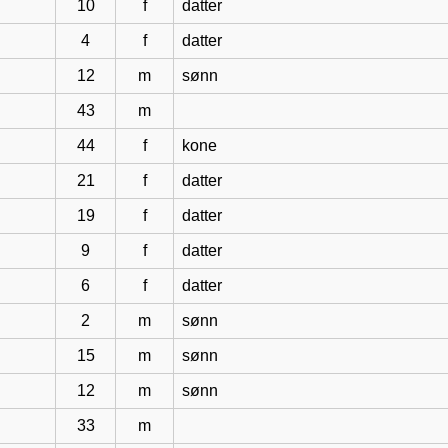
10
f
datter
4
f
datter
12
m
sønn
43
m
44
f
kone
21
f
datter
19
f
datter
9
f
datter
6
f
datter
2
m
sønn
15
m
sønn
12
m
sønn
33
m