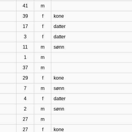
41
m
39
f
kone
17
f
datter
3
f
datter
11
m
sønn
1
m
37
m
29
f
kone
7
m
sønn
4
f
datter
2
m
sønn
27
m
27
f
kone