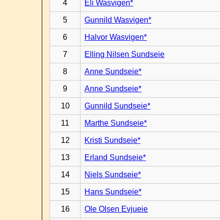
4
Eli Wasvigen*
5
Gunnild Wasvigen*
6
Halvor Wasvigen*
7
Elling Nilsen Sundseie
8
Anne Sundseie*
9
Anne Sundseie*
10
Gunnild Sundseie*
11
Marthe Sundseie*
12
Kristi Sundseie*
13
Erland Sundseie*
14
Niels Sundseie*
15
Hans Sundseie*
16
Ole Olsen Evjueie