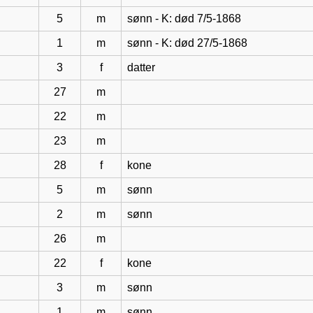
5
m
sønn - K: død 7/5-1868
1
m
sønn - K: død 27/5-1868
3
f
datter
27
m
22
m
23
m
28
f
kone
5
m
sønn
2
m
sønn
26
m
22
f
kone
3
m
sønn
1
m
sønn