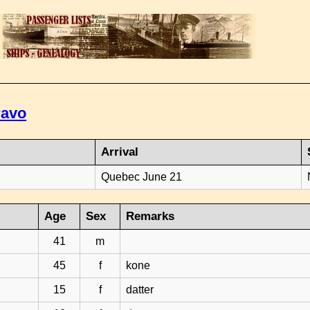
ravo
Arrival
Quebec June 21
Age
Sex
Remarks
41
m
45
f
kone
15
f
datter