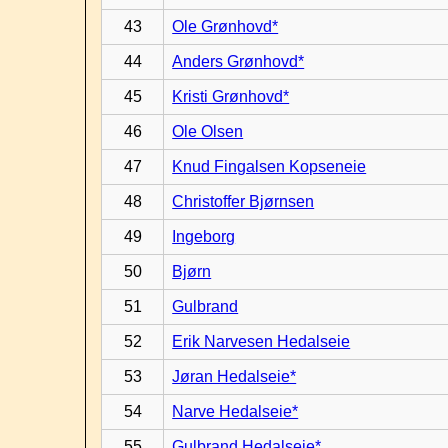
43
Ole Grønhovd*
44
Anders Grønhovd*
45
Kristi Grønhovd*
46
Ole Olsen
47
Knud Fingalsen Kopseneie
48
Christoffer Bjørnsen
49
Ingeborg
50
Bjørn
51
Gulbrand
52
Erik Narvesen Hedalseie
53
Jøran Hedalseie*
54
Narve Hedalseie*
55
Gulbrand Hedalseie*