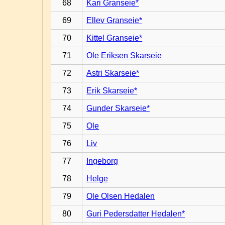
68
Kari Granseie*
69
Ellev Granseie*
70
Kittel Granseie*
71
Ole Eriksen Skarseie
72
Astri Skarseie*
73
Erik Skarseie*
74
Gunder Skarseie*
75
Ole
76
Liv
77
Ingeborg
78
Helge
79
Ole Olsen Hedalen
80
Guri Pedersdatter Hedalen*