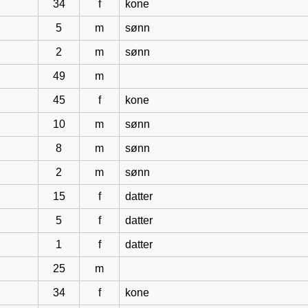
34
f
kone
5
m
sønn
2
m
sønn
49
m
45
f
kone
10
m
sønn
8
m
sønn
2
m
sønn
15
f
datter
5
f
datter
1
f
datter
25
m
34
f
kone