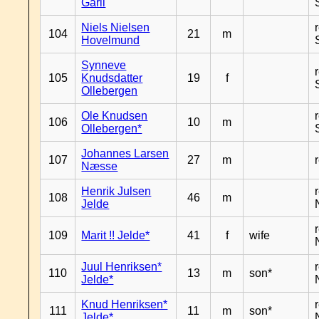
Garli
Niels Nielsen
104
21
m
Hovelmund
Synneve
105
Knudsdatter
19
f
Ollebergen
Ole Knudsen
106
10
m
Ollebergen*
Johannes Larsen
107
27
m
Næsse
Henrik Julsen
108
46
m
Jelde
109
Marit !! Jelde*
41
f
wife
Juul Henriksen*
110
13
m
son*
Jelde*
Knud Henriksen*
111
11
m
son*
Jelde*