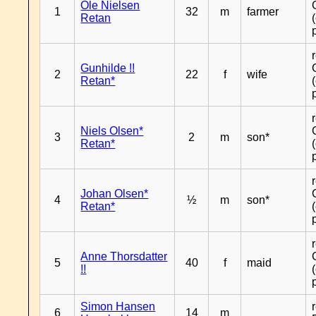
Ole Nielsen
1
32
m
farmer
Retan
Gunhilde !!
2
22
f
wife
Retan*
Niels Olsen*
3
2
m
son*
Retan*
Johan Olsen*
4
½
m
son*
Retan*
Anne Thorsdatter
5
40
f
maid
!!
Simon Hansen
6
14
m