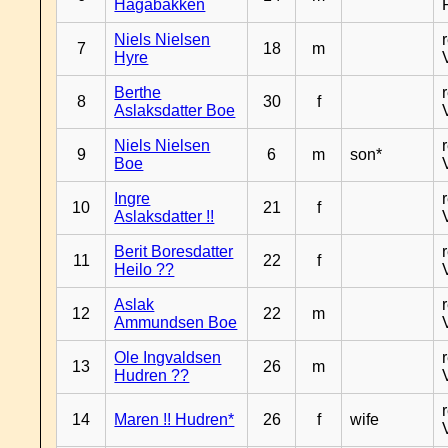
Hagabakken
Niels Nielsen
7
18
m
Hyre
Berthe
8
30
f
Aslaksdatter Boe
Niels Nielsen
9
6
m
son*
Boe
Ingre
10
21
f
Aslaksdatter !!
Berit Boresdatter
11
22
f
Heilo ??
Aslak
12
22
m
Ammundsen Boe
Ole Ingvaldsen
13
26
m
Hudren ??
14
Maren !! Hudren*
26
f
wife