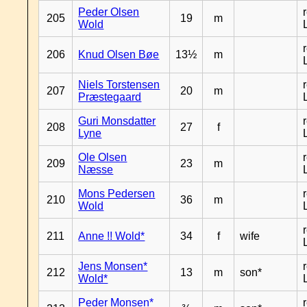
Peder Olsen
205
19
m
Wold
206
Knud Olsen Bøe
13½
m
Niels Torstensen
207
20
m
Præstegaard
Guri Monsdatter
208
27
f
Lyne
Ole Olsen
209
23
m
Næsse
Mons Pedersen
210
36
m
Wold
211
Anne !! Wold*
34
f
wife
Jens Monsen*
212
13
m
son*
Wold*
Peder Monsen*