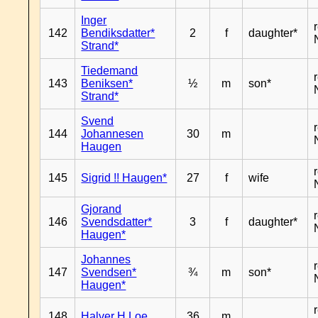
Inger
142
Bendiksdatter*
2
f
daughter*
Strand*
Tiedemand
143
Beniksen*
½
m
son*
Strand*
Svend
144
Johannesen
30
m
Haugen
145
Sigrid !! Haugen*
27
f
wife
Gjorand
146
Svendsdatter*
3
f
daughter*
Haugen*
Johannes
147
Svendsen*
¾
m
son*
Haugen*
148
Halver H Loe
36
m