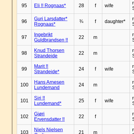
95
Eli !! Rognaas*
28
f
wife
Guri Larsdatter*
96
¾
f
daughter*
Rognaas*
Ingebrikt
97
22
m
Guldbrandsen !!
Knud Thorsen
98
22
m
Strandeide
Marit !!
99
24
f
wife
Strandeide*
Hans Arnesen
100
24
m
Lundemand
Siri !!
101
25
f
wife
Lundemand*
Gjøri
102
22
f
Ervensdatter !!
Niels Nielsen
103
21
m