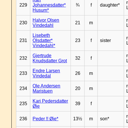
229
Johannesdatter*
¾
f
daughter*
Husum*
Halvor Olsen
230
21
m
Vindedahl
Lisebeth
231
Olsdatter*
23
f
sister
Vindedahl*
Gjertrude
232
32
f
Knudsdatter Grot
Endre Larsen
233
26
m
Vindedal
Ole Andersen
234
20
m
Maristuen
Kari Pedersdatter
235
39
f
Øie
236
Peder !! Øie*
13½
m
son*