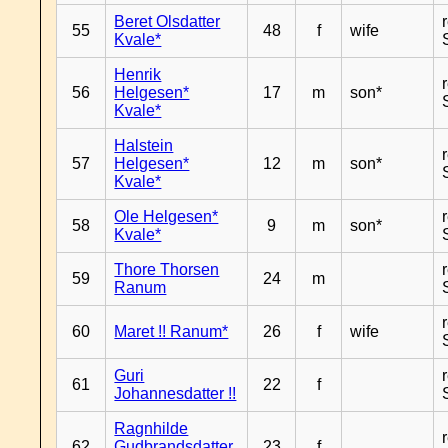
Beret Olsdatter
55
48
f
wife
Kvale*
Henrik
56
Helgesen*
17
m
son*
Kvale*
Halstein
57
Helgesen*
12
m
son*
Kvale*
Ole Helgesen*
58
9
m
son*
Kvale*
Thore Thorsen
59
24
m
Ranum
60
Maret !! Ranum*
26
f
wife
Guri
61
22
f
Johannesdatter !!
Ragnhilde
62
Gudbrandsdatter
23
f