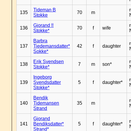
Tideman B
135
70
m
Stokke
Gjorand !!
136
70
f
wife
Stokke*
Barbra
137
Tiedemansdatter*
42
f
daughter
Sokke*
Erik Svendsen
138
7
m
son*
Stokke*
Ingeborg
139
Svendsdatter
5
f
daughter*
Stokke*
Bendik
140
Tidemansen
35
m
Strand
Gjorand
141
Bendiksdatter*
5
f
daughter*
Strand*