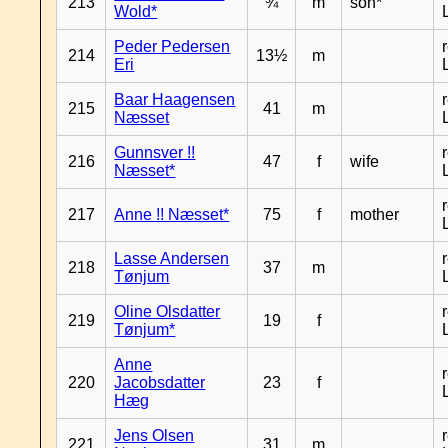
213
¾
m
son*
Wold*
Peder Pedersen
214
13½
m
Eri
Baar Haagensen
215
41
m
Næsset
Gunnsver !!
216
47
f
wife
Næsset*
217
Anne !! Næsset*
75
f
mother
Lasse Andersen
218
37
m
Tønjum
Oline Olsdatter
219
19
f
Tønjum*
Anne
220
Jacobsdatter
23
f
Hæg
Jens Olsen
221
31
m