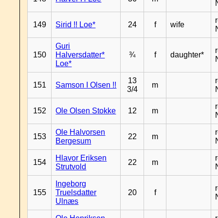
149
Sirid !! Loe*
24
f
wife
Guri
150
Halversdatter*
¾
f
daughter*
Loe*
13
151
Samson I Olsen !!
m
3/4
152
Ole Olsen Stokke
12
m
Ole Halvorsen
153
22
m
Bergesum
Hlavor Eriksen
154
22
m
Strutvold
Ingeborg
155
Truelsdatter
20
f
Ulnæs