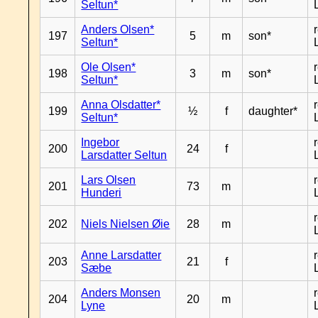
Seltun*
Anders Olsen*
197
5
m
son*
Seltun*
Ole Olsen*
198
3
m
son*
Seltun*
Anna Olsdatter*
199
½
f
daughter*
Seltun*
Ingebor
200
24
f
Larsdatter Seltun
Lars Olsen
201
73
m
Hunderi
202
Niels Nielsen Øie
28
m
Anne Larsdatter
203
21
f
Sæbe
Anders Monsen
204
20
m
Lyne