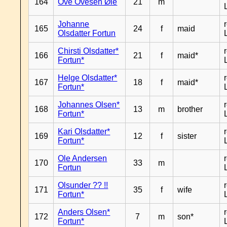
164
Ove Ovesen Øie
21
m
Johanne
165
24
f
maid
Olsdatter Fortun
Chirsti Olsdatter*
166
21
f
maid*
Fortun*
Helge Olsdatter*
167
18
f
maid*
Fortun*
Johannes Olsen*
168
13
m
brother
Fortun*
Kari Olsdatter*
169
12
f
sister
Fortun*
Ole Andersen
170
33
m
Fortun
Olsunder ?? !!
171
35
f
wife
Fortun*
Anders Olsen*
172
7
m
son*
Fortun*