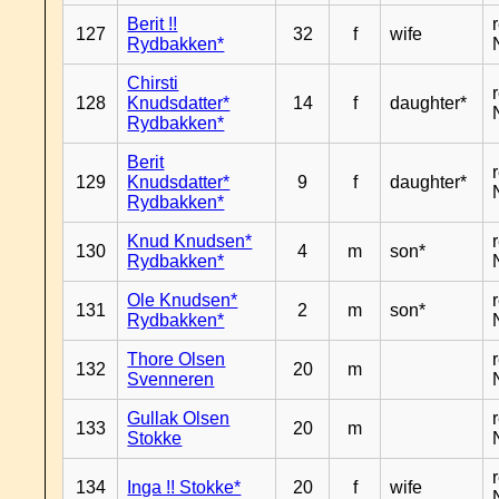
Berit !!
127
32
f
wife
Rydbakken*
Chirsti
128
Knudsdatter*
14
f
daughter*
Rydbakken*
Berit
129
Knudsdatter*
9
f
daughter*
Rydbakken*
Knud Knudsen*
130
4
m
son*
Rydbakken*
Ole Knudsen*
131
2
m
son*
Rydbakken*
Thore Olsen
132
20
m
Svenneren
Gullak Olsen
133
20
m
Stokke
134
Inga !! Stokke*
20
f
wife