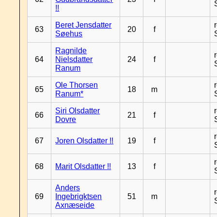
!!
Beret Jensdatter
63
20
f
Søehus
Ragnilde
64
Nielsdatter
24
f
Ranum
Ole Thorsen
65
18
m
Ranum*
Siri Olsdatter
66
21
f
Dovre
67
Joren Olsdatter !!
19
f
68
Marit Olsdatter !!
13
f
Anders
69
Ingebrigktsen
51
m
Axnæseide