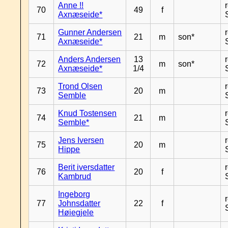
Anne !!
70
49
f
Axnæseide*
Gunner Andersen
71
21
m
son*
Axnæseide*
Anders Andersen
13
72
m
son*
Axnæseide*
1/4
Trond Olsen
73
20
m
Semble
Knud Tostensen
74
21
m
Semble*
Jens Iversen
75
20
m
Hippe
Berit iversdatter
76
20
f
Kambrud
Ingeborg
77
Johnsdatter
22
f
Høiegjele