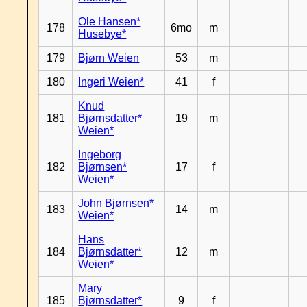
Ole Hansen*
178
6mo
m
Husebye*
179
Bjørn Weien
53
m
180
Ingeri Weien*
41
f
Knud
181
Bjørnsdatter*
19
m
Weien*
Ingeborg
182
Bjørnsen*
17
f
Weien*
John Bjørnsen*
183
14
m
Weien*
Hans
184
Bjørnsdatter*
12
m
Weien*
Mary
185
Bjørnsdatter*
9
f