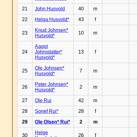
21
John Husvold
40
m
22
Helga Husvold*
43
f
Knud Johnsen*
23
10
m
Husvold*
Aagot
24
Johnsdatter*
13
f
Husvold*
Ole Johnsen*
25
7
m
Husvold*
Peter Johnsen*
26
2
m
Husvold*
27
Ole Rui
42
m
28
Sonef Rui*
28
f
29
Ole Olsen* Rui*
2
m
Helge
30
26
f