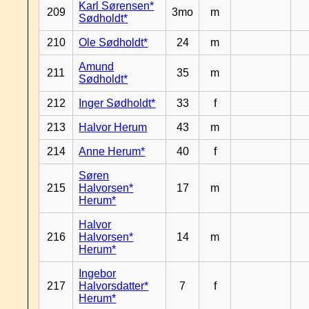
Karl Sørensen*
209
3mo
m
Sødholdt*
210
Ole Sødholdt*
24
m
Amund
211
35
m
Sødholdt*
212
Inger Sødholdt*
33
f
213
Halvor Herum
43
m
214
Anne Herum*
40
f
Søren
215
Halvorsen*
17
m
Herum*
Halvor
216
Halvorsen*
14
m
Herum*
Ingebor
217
Halvorsdatter*
7
f
Herum*