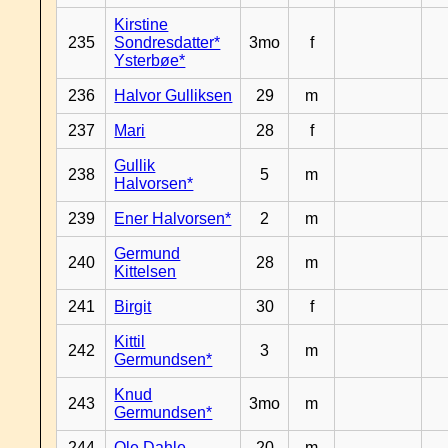
Kirstine
235
Sondresdatter*
3mo
f
Ysterbøe*
236
Halvor Gulliksen
29
m
237
Mari
28
f
Gullik
238
5
m
Halvorsen*
239
Ener Halvorsen*
2
m
Germund
240
28
m
Kittelsen
241
Birgit
30
f
Kittil
242
3
m
Germundsen*
Knud
243
3mo
m
Germundsen*
244
Ole Dahle
20
m