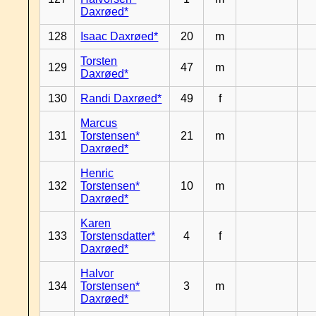
Daxrøed*
128
Isaac Daxrøed*
20
m
Torsten
129
47
m
Daxrøed*
130
Randi Daxrøed*
49
f
Marcus
131
Torstensen*
21
m
Daxrøed*
Henric
132
Torstensen*
10
m
Daxrøed*
Karen
133
Torstensdatter*
4
f
Daxrøed*
Halvor
134
Torstensen*
3
m
Daxrøed*