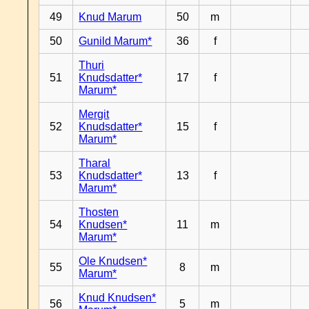
49
Knud Marum
50
m
50
Gunild Marum*
36
f
Thuri
51
Knudsdatter*
17
f
Marum*
Mergit
52
Knudsdatter*
15
f
Marum*
Tharal
53
Knudsdatter*
13
f
Marum*
Thosten
54
Knudsen*
11
m
Marum*
Ole Knudsen*
55
8
m
Marum*
Knud Knudsen*
56
5
m