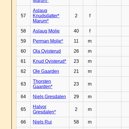
Marum*
Aslaug
57
Knudsdatter*
2
f
Marum*
58
Aslaug Molie
40
f
59
Perman Molie*
11
m
60
Ola Qvisterud
26
m
61
Knud Qvisterud*
23
m
62
Ole Gaarden
21
m
Thorsten
63
23
m
Gaarden*
64
Niels Gresdalen
29
m
Halvor
65
2
m
Gresdalen*
66
Niels Rui
58
m