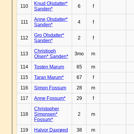
Knud Olsdatter*
110
6
f
Sanden*
Anne Olsdatter*
111
4
f
Sanden*
Gro Olsdatter*
112
2
f
Sanden*
Christioph
113
3mo
m
Olsen* Sanden*
114
Tosten Marum
65
m
115
Taran Marum*
67
f
116
Simon Fossum
28
m
117
Anne Fossum*
29
f
Christopher
118
Simonsen*
2
m
Fossum*
119
Halvor Daxrøed
38
m