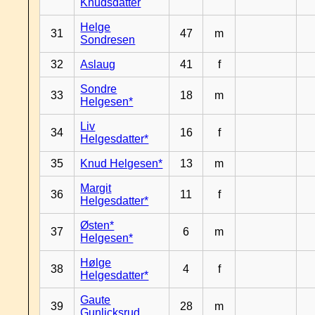
Knudsdatter
Helge
31
47
m
Sondresen
32
Aslaug
41
f
Sondre
33
18
m
Helgesen*
Liv
34
16
f
Helgesdatter*
35
Knud Helgesen*
13
m
Margit
36
11
f
Helgesdatter*
Østen*
37
6
m
Helgesen*
Hølge
38
4
f
Helgesdatter*
Gaute
39
28
m
Gunlicksrud