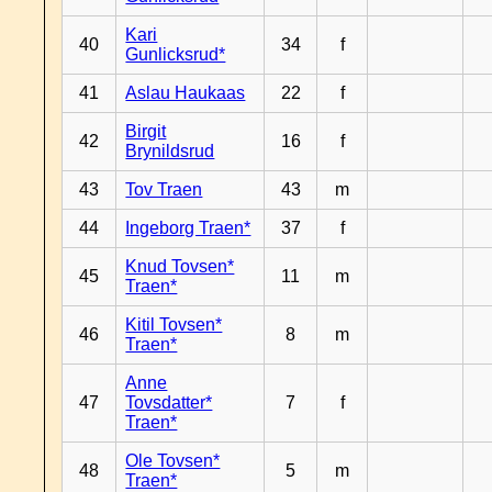
Kari
40
34
f
Gunlicksrud*
41
Aslau Haukaas
22
f
Birgit
42
16
f
Brynildsrud
43
Tov Traen
43
m
44
Ingeborg Traen*
37
f
Knud Tovsen*
45
11
m
Traen*
Kitil Tovsen*
46
8
m
Traen*
Anne
47
Tovsdatter*
7
f
Traen*
Ole Tovsen*
48
5
m
Traen*