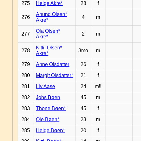
275
Helge Akre*
28
f
Anund Olsen*
276
4
m
Akre*
Ola Olsen*
277
2
m
Akre*
Kittil Olsen*
278
3mo
m
Akre*
279
Anne Olsdatter
26
f
280
Margit Olsdatter*
21
f
281
Liv Aase
24
m!!
282
Johs Bøen
45
m
283
Thone Bøen*
45
f
284
Ole Bøen*
23
m
285
Helge Bøen*
20
f