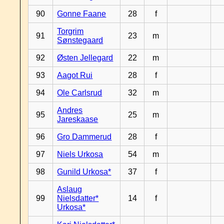
90
Gonne Faane
28
f
Torgrim
91
23
m
Sønstegaard
92
Østen Jellegard
22
m
93
Aagot Rui
28
f
94
Ole Carlsrud
32
m
Andres
95
25
m
Jareskaase
96
Gro Dammerud
28
f
97
Niels Urkosa
54
m
98
Gunild Urkosa*
37
f
Aslaug
99
Nielsdatter*
14
f
Urkosa*