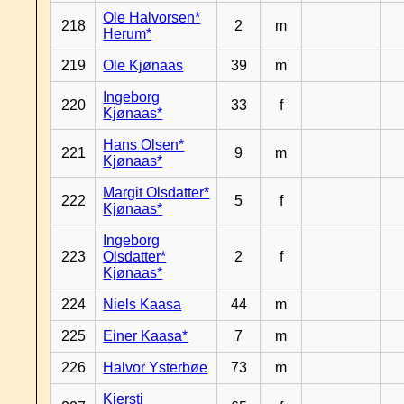
Ole Halvorsen*
218
2
m
Herum*
219
Ole Kjønaas
39
m
Ingeborg
220
33
f
Kjønaas*
Hans Olsen*
221
9
m
Kjønaas*
Margit Olsdatter*
222
5
f
Kjønaas*
Ingeborg
223
Olsdatter*
2
f
Kjønaas*
224
Niels Kaasa
44
m
225
Einer Kaasa*
7
m
226
Halvor Ysterbøe
73
m
Kjersti