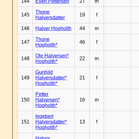
144
Even Pettersen
27
m
Thone
145
19
f
Halversdatter
146
Halver Hogholth
44
m
Thone
147
46
f
Hogholth*
Ole Halversen*
148
22
m
Hogholth*
Gunhild
149
Halversdatter*
21
f
Hogholth*
Petter
150
Halversen*
16
m
Hogholth*
Ingebert
151
Halversdatter*
13
f
Hogholth*
Halvor