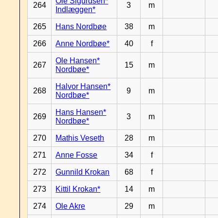
Ole Sigurdsen*
264
3
m
Indlæggen*
265
Hans Nordbøe
38
m
266
Anne Nordbøe*
40
f
Ole Hansen*
267
15
m
Nordbøe*
Halvor Hansen*
268
9
m
Nordbøe*
Hans Hansen*
269
3
m
Nordbøe*
270
Mathis Veseth
28
m
271
Anne Fosse
34
f
272
Gunnild Krokan
68
f
273
Kittil Krokan*
14
m
274
Ole Akre
29
m