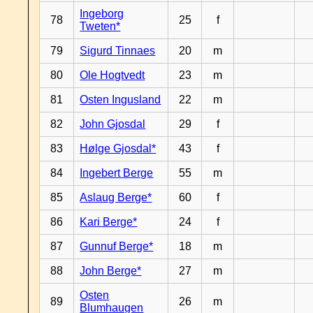
Ingeborg
78
25
f
Tweten*
79
Sigurd Tinnaes
20
m
80
Ole Hogtvedt
23
m
81
Osten Ingusland
22
m
82
John Gjosdal
29
f
83
Hølge Gjosdal*
43
f
84
Ingebert Berge
55
m
85
Aslaug Berge*
60
f
86
Kari Berge*
24
f
87
Gunnuf Berge*
18
m
88
John Berge*
27
m
Osten
89
26
m
Blumhaugen