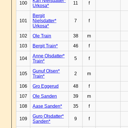
Kari Nielsdatter*
100
11
f
Urkosa*
Bergit
101
Nielsdatter*
7
f
Urkosa*
102
Ole Train
38
m
103
Bergit Train*
46
f
Anne Olsdatter*
104
5
f
Train*
Gunuf Olsen*
105
2
m
Train*
106
Gro Eggerud
48
f
107
Ole Sanden
39
m
108
Aase Sanden*
35
f
Guro Olsdatter*
109
9
f
Sanden*