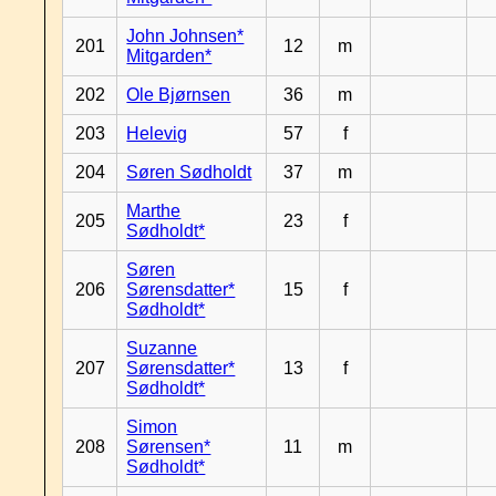
John Johnsen*
201
12
m
Mitgarden*
202
Ole Bjørnsen
36
m
203
Helevig
57
f
204
Søren Sødholdt
37
m
Marthe
205
23
f
Sødholdt*
Søren
206
Sørensdatter*
15
f
Sødholdt*
Suzanne
207
Sørensdatter*
13
f
Sødholdt*
Simon
208
Sørensen*
11
m
Sødholdt*