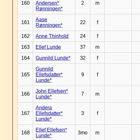
160
Andersen*
2
m
Rønningen*
Aase
161
22
f
Rønningen*
162
Anne Thinhold
24
f
163
Ellef Lunde
37
m
164
Gunnild Lunde*
32
f
Gunnild
165
Ellefsdatter*
9
f
Lunde*
John Ellefsen*
166
7
m
Lunde*
Andera
167
Ellefsdatter*
3
f
Lunde*
Ellef Ellefsen*
168
3mo
m
Lunde*