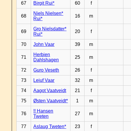
67
Birgit Rui*
60
f
Niels Nielsen*
68
16
m
Rui*
Gro Nielsdatter*
69
20
f
Rui*
70
John Vaar
39
m
Herbien
71
25
m
Dahlshagen
72
Guro Veseth
26
f
73
Leiuf Vaar
32
m
74
Aagot Vaatveidt
21
f
75
Østen Vaatveidt*
1
m
!! Hansen
76
27
m
Tweten
77
Aslaug Tweten*
23
f