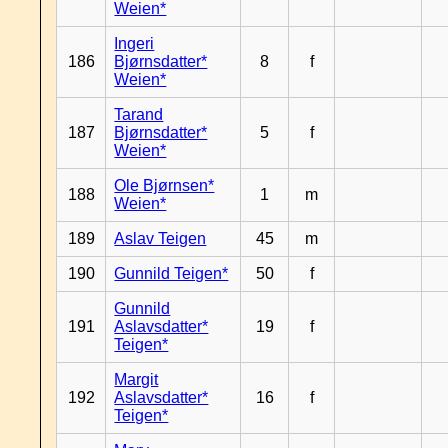
Weien*
Ingeri
186
Bjørnsdatter*
8
f
Weien*
Tarand
187
Bjørnsdatter*
5
f
Weien*
Ole Bjørnsen*
188
1
m
Weien*
189
Aslav Teigen
45
m
190
Gunnild Teigen*
50
f
Gunnild
191
Aslavsdatter*
19
f
Teigen*
Margit
192
Aslavsdatter*
16
f
Teigen*