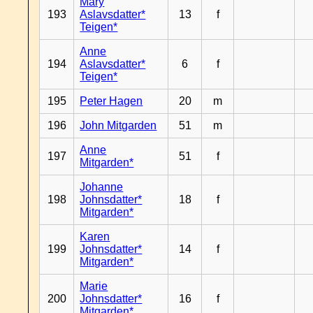
Mary
193
Aslavsdatter*
13
f
Teigen*
Anne
194
Aslavsdatter*
6
f
Teigen*
195
Peter Hagen
20
m
196
John Mitgarden
51
m
Anne
197
51
f
Mitgarden*
Johanne
198
Johnsdatter*
18
f
Mitgarden*
Karen
199
Johnsdatter*
14
f
Mitgarden*
Marie
200
Johnsdatter*
16
f
Mitgarden*