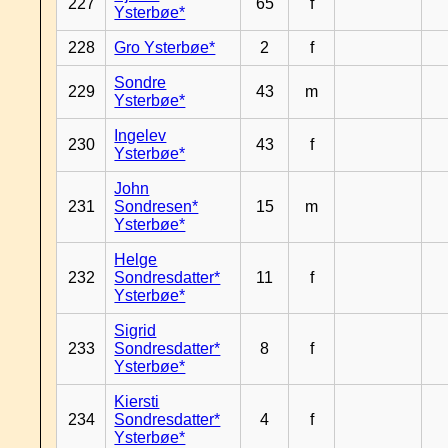
227
65
f
Ysterbøe*
228
Gro Ysterbøe*
2
f
Sondre
229
43
m
Ysterbøe*
Ingelev
230
43
f
Ysterbøe*
John
231
Sondresen*
15
m
Ysterbøe*
Helge
232
Sondresdatter*
11
f
Ysterbøe*
Sigrid
233
Sondresdatter*
8
f
Ysterbøe*
Kiersti
234
Sondresdatter*
4
f
Ysterbøe*