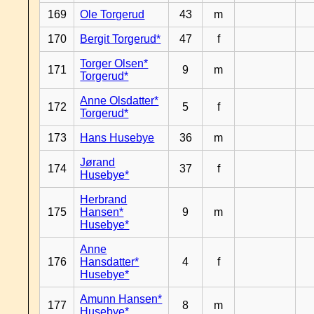
169
Ole Torgerud
43
m
170
Bergit Torgerud*
47
f
Torger Olsen*
171
9
m
Torgerud*
Anne Olsdatter*
172
5
f
Torgerud*
173
Hans Husebye
36
m
Jørand
174
37
f
Husebye*
Herbrand
175
Hansen*
9
m
Husebye*
Anne
176
Hansdatter*
4
f
Husebye*
Amunn Hansen*
177
8
m
Husebye*