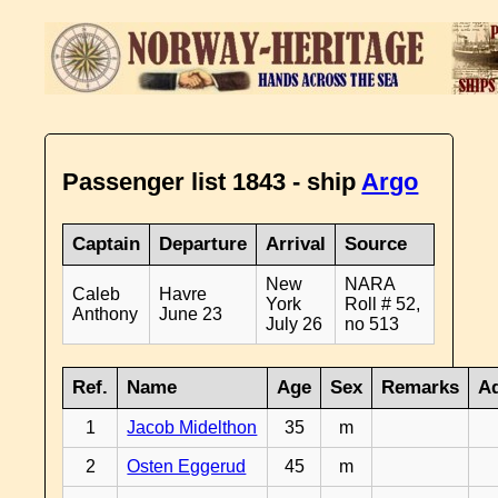
Passenger list 1843 - ship
Argo
Captain
Departure
Arrival
Source
New
NARA
Caleb
Havre
York
Roll # 52,
Anthony
June 23
July 26
no 513
Ref.
Name
Age
Sex
Remarks
Ad
1
Jacob Midelthon
35
m
2
Osten Eggerud
45
m