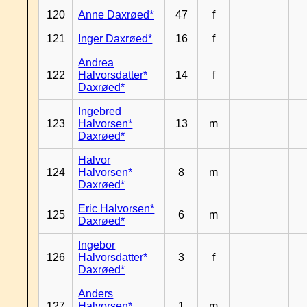
120
Anne Daxrøed*
47
f
121
Inger Daxrøed*
16
f
Andrea
122
Halvorsdatter*
14
f
Daxrøed*
Ingebred
123
Halvorsen*
13
m
Daxrøed*
Halvor
124
Halvorsen*
8
m
Daxrøed*
Eric Halvorsen*
125
6
m
Daxrøed*
Ingebor
126
Halvorsdatter*
3
f
Daxrøed*
Anders
127
Halvorsen*
1
m