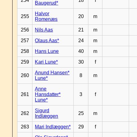
254
18
f
Baugerud*
Halvor
255
20
m
Romenæs
256
Nils Aas
21
m
257
Olaus Aas*
24
m
258
Hans Lune
40
m
259
Kari Lune*
30
f
Anund Hansen*
260
8
m
Lune*
Anne
261
Hansdatter*
3
f
Lune*
Sigurd
262
25
m
Indlæggen
263
Mari Indlæggen*
29
f