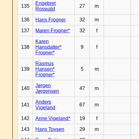
Engebret
135
27
m
Roswald
136
Hans Frogner
32
m
137
Maren Frogner*
32
f
Karen
138
Hansdatter*
9
f
Frogner*
Rasmus
139
Hansen*
5
m
Frogner*
Jørgen
140
47
m
Jørgensen
Anders
141
67
m
Vigeland
142
Anne Vigeland*
19
f
143
Hans Tovsen
29
m