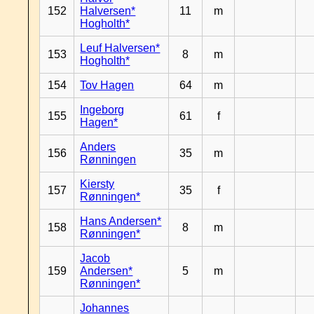
152
Halversen*
11
m
Hogholth*
Leuf Halversen*
153
8
m
Hogholth*
154
Tov Hagen
64
m
Ingeborg
155
61
f
Hagen*
Anders
156
35
m
Rønningen
Kiersty
157
35
f
Rønningen*
Hans Andersen*
158
8
m
Rønningen*
Jacob
159
Andersen*
5
m
Rønningen*
Johannes