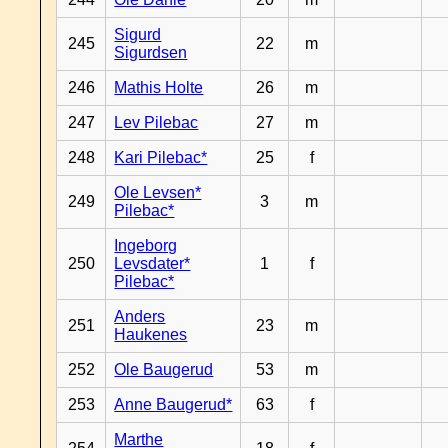
Sigurd
245
22
m
Sigurdsen
246
Mathis Holte
26
m
247
Lev Pilebac
27
m
248
Kari Pilebac*
25
f
Ole Levsen*
249
3
m
Pilebac*
Ingeborg
250
Levsdater*
1
f
Pilebac*
Anders
251
23
m
Haukenes
252
Ole Baugerud
53
m
253
Anne Baugerud*
63
f
Marthe