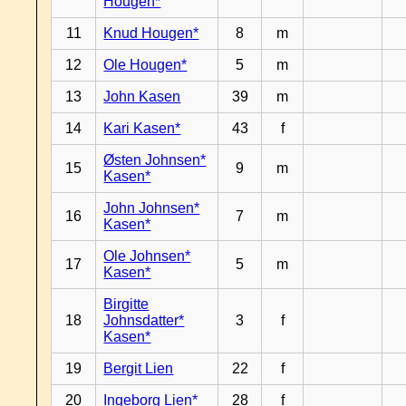
Hougen*
11
Knud Hougen*
8
m
12
Ole Hougen*
5
m
13
John Kasen
39
m
14
Kari Kasen*
43
f
Østen Johnsen*
15
9
m
Kasen*
John Johnsen*
16
7
m
Kasen*
Ole Johnsen*
17
5
m
Kasen*
Birgitte
18
Johnsdatter*
3
f
Kasen*
19
Bergit Lien
22
f
20
Ingeborg Lien*
28
f