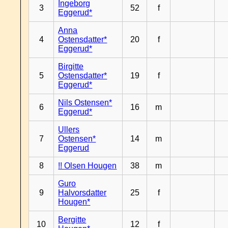
Ingeborg
3
52
f
Eggerud*
Anna
4
Ostensdatter*
20
f
Eggerud*
Birgitte
5
Ostensdatter*
19
f
Eggerud*
Nils Ostensen*
6
16
m
Eggerud*
Ullers
7
Ostensen*
14
m
Eggerud
8
!! Olsen Hougen
38
m
Guro
9
Halvorsdatter
25
f
Hougen*
Bergitte
10
12
f