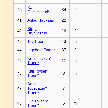
Kari
40
34
f
Gunlicksrud*
41
Aslau Haukaas
22
f
Birgit
42
16
f
Brynildsrud
43
Tov Traen
43
m
44
Ingeborg Traen*
37
f
Knud Tovsen*
45
11
m
Traen*
Kitil Tovsen*
46
8
m
Traen*
Anne
47
Tovsdatter*
7
f
Traen*
Ole Tovsen*
48
5
m
Traen*