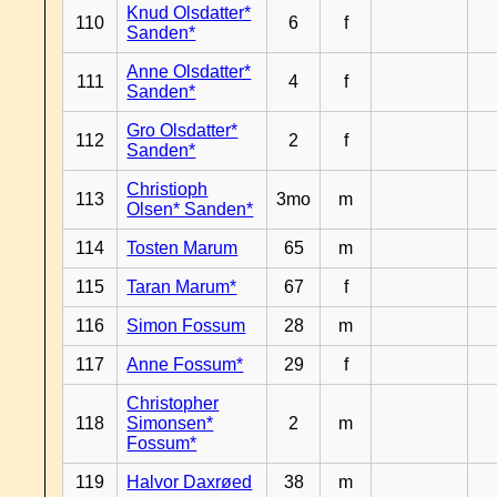
Knud Olsdatter*
110
6
f
Sanden*
Anne Olsdatter*
111
4
f
Sanden*
Gro Olsdatter*
112
2
f
Sanden*
Christioph
113
3mo
m
Olsen* Sanden*
114
Tosten Marum
65
m
115
Taran Marum*
67
f
116
Simon Fossum
28
m
117
Anne Fossum*
29
f
Christopher
118
Simonsen*
2
m
Fossum*
119
Halvor Daxrøed
38
m