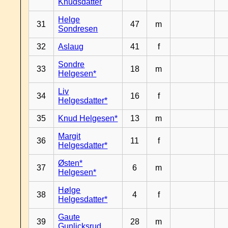
Knudsdatter
Helge
31
47
m
Sondresen
32
Aslaug
41
f
Sondre
33
18
m
Helgesen*
Liv
34
16
f
Helgesdatter*
35
Knud Helgesen*
13
m
Margit
36
11
f
Helgesdatter*
Østen*
37
6
m
Helgesen*
Hølge
38
4
f
Helgesdatter*
Gaute
39
28
m
Gunlicksrud