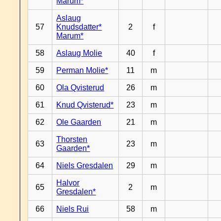
Marum*
Aslaug
57
Knudsdatter*
2
f
Marum*
58
Aslaug Molie
40
f
59
Perman Molie*
11
m
60
Ola Qvisterud
26
m
61
Knud Qvisterud*
23
m
62
Ole Gaarden
21
m
Thorsten
63
23
m
Gaarden*
64
Niels Gresdalen
29
m
Halvor
65
2
m
Gresdalen*
66
Niels Rui
58
m