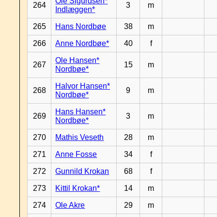
Ole Sigurdsen*
264
3
m
Indlæggen*
265
Hans Nordbøe
38
m
266
Anne Nordbøe*
40
f
Ole Hansen*
267
15
m
Nordbøe*
Halvor Hansen*
268
9
m
Nordbøe*
Hans Hansen*
269
3
m
Nordbøe*
270
Mathis Veseth
28
m
271
Anne Fosse
34
f
272
Gunnild Krokan
68
f
273
Kittil Krokan*
14
m
274
Ole Akre
29
m