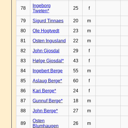
Ingeborg
78
25
f
Tweten*
79
Sigurd Tinnaes
20
m
80
Ole Hogtvedt
23
m
81
Osten Ingusland
22
m
82
John Gjosdal
29
f
83
Hølge Gjosdal*
43
f
84
Ingebert Berge
55
m
85
Aslaug Berge*
60
f
86
Kari Berge*
24
f
87
Gunnuf Berge*
18
m
88
John Berge*
27
m
Osten
89
26
m
Blumhaugen