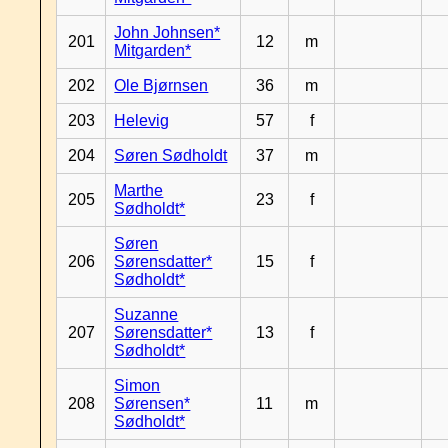
John Johnsen*
201
12
m
Mitgarden*
202
Ole Bjørnsen
36
m
203
Helevig
57
f
204
Søren Sødholdt
37
m
Marthe
205
23
f
Sødholdt*
Søren
206
Sørensdatter*
15
f
Sødholdt*
Suzanne
207
Sørensdatter*
13
f
Sødholdt*
Simon
208
Sørensen*
11
m
Sødholdt*