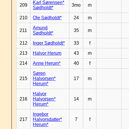
Karl Sørensen*
209
3mo
m
Sødholdt*
210
Ole Sødholdt*
24
m
Amund
211
35
m
Sødholdt*
212
Inger Sødholdt*
33
f
213
Halvor Herum
43
m
214
Anne Herum*
40
f
Søren
215
Halvorsen*
17
m
Herum*
Halvor
216
Halvorsen*
14
m
Herum*
Ingebor
217
Halvorsdatter*
7
f
Herum*