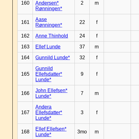
160
Andersen*
2
m
Rønningen*
Aase
161
22
f
Rønningen*
162
Anne Thinhold
24
f
163
Ellef Lunde
37
m
164
Gunnild Lunde*
32
f
Gunnild
165
Ellefsdatter*
9
f
Lunde*
John Ellefsen*
166
7
m
Lunde*
Andera
167
Ellefsdatter*
3
f
Lunde*
Ellef Ellefsen*
168
3mo
m
Lunde*