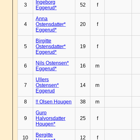
Ingeborg
3
52
f
Eggerud*
Anna
4
Ostensdatter*
20
f
Eggerud*
Birgitte
5
Ostensdatter*
19
f
Eggerud*
Nils Ostensen*
6
16
m
Eggerud*
Ullers
7
Ostensen*
14
m
Eggerud
8
!! Olsen Hougen
38
m
Guro
9
Halvorsdatter
25
f
Hougen*
Bergitte
10
12
f