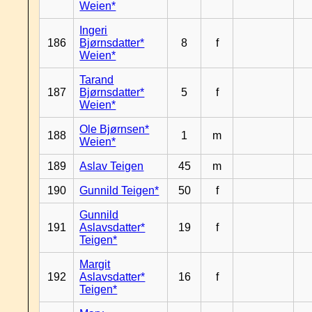
Weien*
Ingeri
186
Bjørnsdatter*
8
f
Weien*
Tarand
187
Bjørnsdatter*
5
f
Weien*
Ole Bjørnsen*
188
1
m
Weien*
189
Aslav Teigen
45
m
190
Gunnild Teigen*
50
f
Gunnild
191
Aslavsdatter*
19
f
Teigen*
Margit
192
Aslavsdatter*
16
f
Teigen*