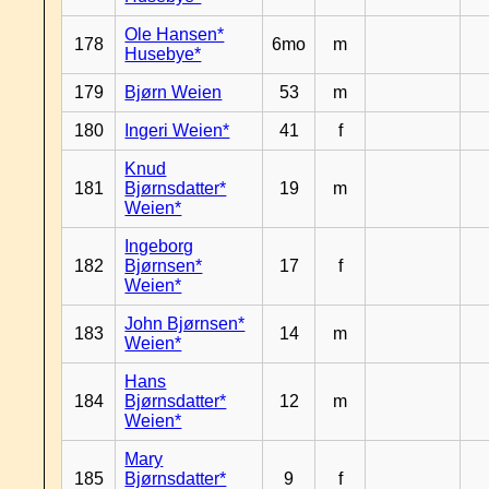
Ole Hansen*
178
6mo
m
Husebye*
179
Bjørn Weien
53
m
180
Ingeri Weien*
41
f
Knud
181
Bjørnsdatter*
19
m
Weien*
Ingeborg
182
Bjørnsen*
17
f
Weien*
John Bjørnsen*
183
14
m
Weien*
Hans
184
Bjørnsdatter*
12
m
Weien*
Mary
185
Bjørnsdatter*
9
f