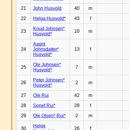
21
John Husvold
40
m
22
Helga Husvold*
43
f
Knud Johnsen*
23
10
m
Husvold*
Aagot
24
Johnsdatter*
13
f
Husvold*
Ole Johnsen*
25
7
m
Husvold*
Peter Johnsen*
26
2
m
Husvold*
27
Ole Rui
42
m
28
Sonef Rui*
28
f
29
Ole Olsen* Rui*
2
m
Helge
30
26
f