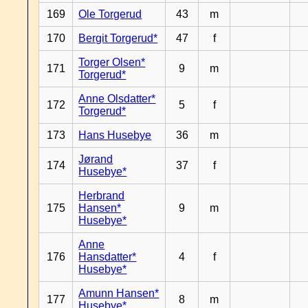
169
Ole Torgerud
43
m
170
Bergit Torgerud*
47
f
Torger Olsen*
171
9
m
Torgerud*
Anne Olsdatter*
172
5
f
Torgerud*
173
Hans Husebye
36
m
Jørand
174
37
f
Husebye*
Herbrand
175
Hansen*
9
m
Husebye*
Anne
176
Hansdatter*
4
f
Husebye*
Amunn Hansen*
177
8
m
Husebye*