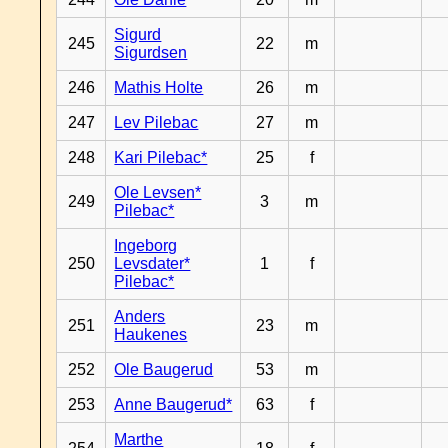
Sigurd
245
22
m
Sigurdsen
246
Mathis Holte
26
m
247
Lev Pilebac
27
m
248
Kari Pilebac*
25
f
Ole Levsen*
249
3
m
Pilebac*
Ingeborg
250
Levsdater*
1
f
Pilebac*
Anders
251
23
m
Haukenes
252
Ole Baugerud
53
m
253
Anne Baugerud*
63
f
Marthe