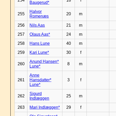
254
18
f
Baugerud*
Halvor
255
20
m
Romenæs
256
Nils Aas
21
m
257
Olaus Aas*
24
m
258
Hans Lune
40
m
259
Kari Lune*
30
f
Anund Hansen*
260
8
m
Lune*
Anne
261
Hansdatter*
3
f
Lune*
Sigurd
262
25
m
Indlæggen
263
Mari Indlæggen*
29
f