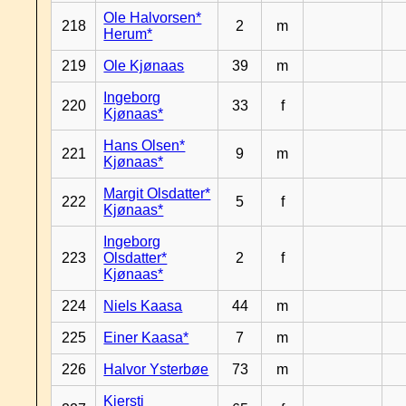
Ole Halvorsen*
218
2
m
Herum*
219
Ole Kjønaas
39
m
Ingeborg
220
33
f
Kjønaas*
Hans Olsen*
221
9
m
Kjønaas*
Margit Olsdatter*
222
5
f
Kjønaas*
Ingeborg
223
Olsdatter*
2
f
Kjønaas*
224
Niels Kaasa
44
m
225
Einer Kaasa*
7
m
226
Halvor Ysterbøe
73
m
Kjersti