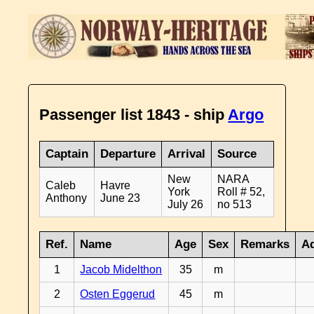
Passenger list 1843 - ship
Argo
Captain
Departure
Arrival
Source
New
NARA
Caleb
Havre
York
Roll # 52,
Anthony
June 23
July 26
no 513
Ref.
Name
Age
Sex
Remarks
Ad
1
Jacob Midelthon
35
m
2
Osten Eggerud
45
m