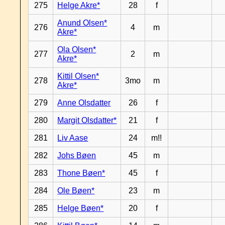
275
Helge Akre*
28
f
Anund Olsen*
276
4
m
Akre*
Ola Olsen*
277
2
m
Akre*
Kittil Olsen*
278
3mo
m
Akre*
279
Anne Olsdatter
26
f
280
Margit Olsdatter*
21
f
281
Liv Aase
24
m!!
282
Johs Bøen
45
m
283
Thone Bøen*
45
f
284
Ole Bøen*
23
m
285
Helge Bøen*
20
f