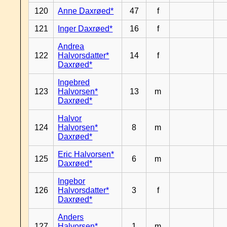
120
Anne Daxrøed*
47
f
121
Inger Daxrøed*
16
f
Andrea
122
Halvorsdatter*
14
f
Daxrøed*
Ingebred
123
Halvorsen*
13
m
Daxrøed*
Halvor
124
Halvorsen*
8
m
Daxrøed*
Eric Halvorsen*
125
6
m
Daxrøed*
Ingebor
126
Halvorsdatter*
3
f
Daxrøed*
Anders
127
Halvorsen*
1
m