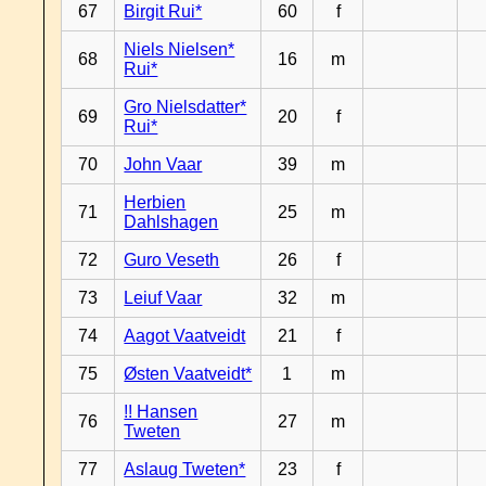
67
Birgit Rui*
60
f
Niels Nielsen*
68
16
m
Rui*
Gro Nielsdatter*
69
20
f
Rui*
70
John Vaar
39
m
Herbien
71
25
m
Dahlshagen
72
Guro Veseth
26
f
73
Leiuf Vaar
32
m
74
Aagot Vaatveidt
21
f
75
Østen Vaatveidt*
1
m
!! Hansen
76
27
m
Tweten
77
Aslaug Tweten*
23
f