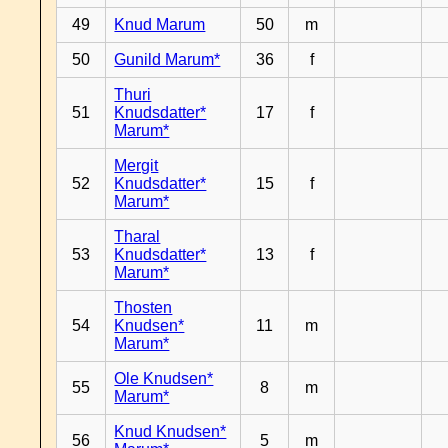
49
Knud Marum
50
m
50
Gunild Marum*
36
f
Thuri
51
Knudsdatter*
17
f
Marum*
Mergit
52
Knudsdatter*
15
f
Marum*
Tharal
53
Knudsdatter*
13
f
Marum*
Thosten
54
Knudsen*
11
m
Marum*
Ole Knudsen*
55
8
m
Marum*
Knud Knudsen*
56
5
m