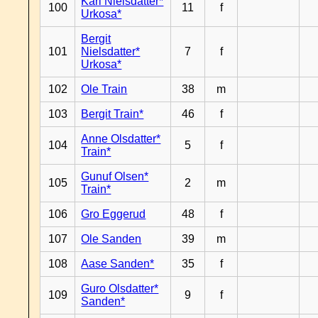
Kari Nielsdatter*
100
11
f
Urkosa*
Bergit
101
Nielsdatter*
7
f
Urkosa*
102
Ole Train
38
m
103
Bergit Train*
46
f
Anne Olsdatter*
104
5
f
Train*
Gunuf Olsen*
105
2
m
Train*
106
Gro Eggerud
48
f
107
Ole Sanden
39
m
108
Aase Sanden*
35
f
Guro Olsdatter*
109
9
f
Sanden*