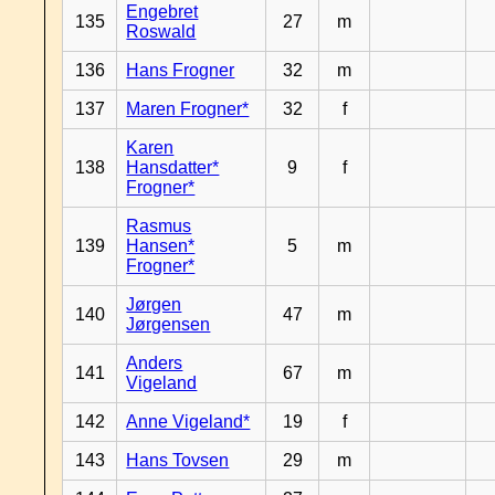
Engebret
135
27
m
Roswald
136
Hans Frogner
32
m
137
Maren Frogner*
32
f
Karen
138
Hansdatter*
9
f
Frogner*
Rasmus
139
Hansen*
5
m
Frogner*
Jørgen
140
47
m
Jørgensen
Anders
141
67
m
Vigeland
142
Anne Vigeland*
19
f
143
Hans Tovsen
29
m