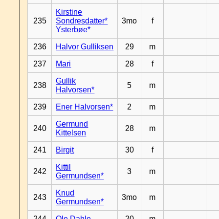
Kirstine
235
Sondresdatter*
3mo
f
Ysterbøe*
236
Halvor Gulliksen
29
m
237
Mari
28
f
Gullik
238
5
m
Halvorsen*
239
Ener Halvorsen*
2
m
Germund
240
28
m
Kittelsen
241
Birgit
30
f
Kittil
242
3
m
Germundsen*
Knud
243
3mo
m
Germundsen*
244
Ole Dahle
20
m