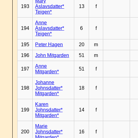
Mary
193
Aslavsdatter*
13
f
Teigen*
Anne
194
Aslavsdatter*
6
f
Teigen*
195
Peter Hagen
20
m
196
John Mitgarden
51
m
Anne
197
51
f
Mitgarden*
Johanne
198
Johnsdatter*
18
f
Mitgarden*
Karen
199
Johnsdatter*
14
f
Mitgarden*
Marie
200
Johnsdatter*
16
f
Mitgarden*