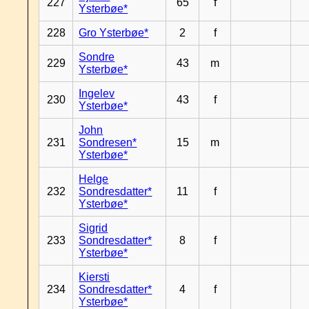
227
65
f
Ysterbøe*
228
Gro Ysterbøe*
2
f
Sondre
229
43
m
Ysterbøe*
Ingelev
230
43
f
Ysterbøe*
John
231
Sondresen*
15
m
Ysterbøe*
Helge
232
Sondresdatter*
11
f
Ysterbøe*
Sigrid
233
Sondresdatter*
8
f
Ysterbøe*
Kiersti
234
Sondresdatter*
4
f
Ysterbøe*