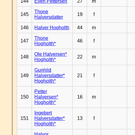
144
Even Pettersen
27
m
Thone
145
19
f
Halversdatter
146
Halver Hogholth
44
m
Thone
147
46
f
Hogholth*
Ole Halversen*
148
22
m
Hogholth*
Gunhild
149
Halversdatter*
21
f
Hogholth*
Petter
150
Halversen*
16
m
Hogholth*
Ingebert
151
Halversdatter*
13
f
Hogholth*
Halvor