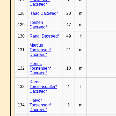
Daxrøed*
128
Isaac Daxrøed*
20
m
Torsten
129
47
m
Daxrøed*
130
Randi Daxrøed*
49
f
Marcus
131
Torstensen*
21
m
Daxrøed*
Henric
132
Torstensen*
10
m
Daxrøed*
Karen
133
Torstensdatter*
4
f
Daxrøed*
Halvor
134
Torstensen*
3
m
Daxrøed*