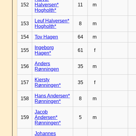
152
Halversen*
11
m
Hogholth*
Leuf Halversen*
153
8
m
Hogholth*
154
Tov Hagen
64
m
Ingeborg
155
61
f
Hagen*
Anders
156
35
m
Rønningen
Kiersty
157
35
f
Rønningen*
Hans Andersen*
158
8
m
Rønningen*
Jacob
159
Andersen*
5
m
Rønningen*
Johannes