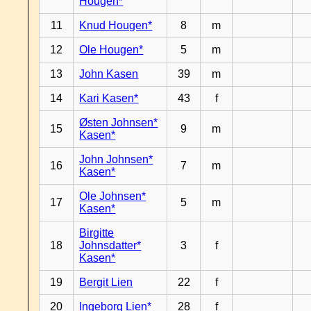
Hougen*
11
Knud Hougen*
8
m
12
Ole Hougen*
5
m
13
John Kasen
39
m
14
Kari Kasen*
43
f
Østen Johnsen*
15
9
m
Kasen*
John Johnsen*
16
7
m
Kasen*
Ole Johnsen*
17
5
m
Kasen*
Birgitte
18
Johnsdatter*
3
f
Kasen*
19
Bergit Lien
22
f
20
Ingeborg Lien*
28
f