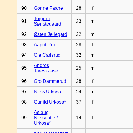
90
Gonne Faane
28
f
Torgrim
91
23
m
Sønstegaard
92
Østen Jellegard
22
m
93
Aagot Rui
28
f
94
Ole Carlsrud
32
m
Andres
95
25
m
Jareskaase
96
Gro Dammerud
28
f
97
Niels Urkosa
54
m
98
Gunild Urkosa*
37
f
Aslaug
99
Nielsdatter*
14
f
Urkosa*