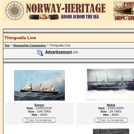
Thingvalla Line
Top
>
Steamship Companies
> Thingvalla Line
Advertisement
(16)
Geiser
Hekla
Date :
14/02/2020
Date :
23/01/2005
Size :
109.70Kb
Size :
29.74Kb
Hits :
2609
Hits :
4983