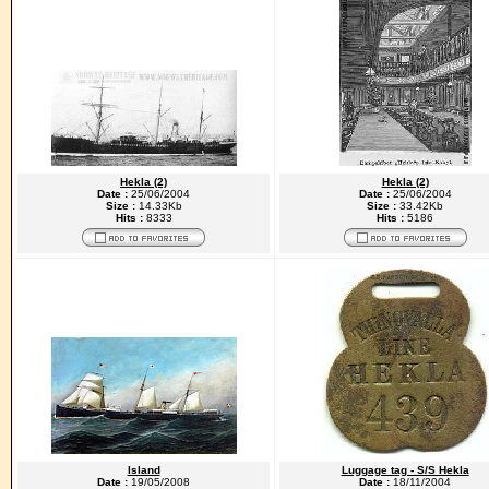
Hekla (2)
Hekla (2)
Date :
25/06/2004
Date :
25/06/2004
Size :
14.33Kb
Size :
33.42Kb
Hits :
8333
Hits :
5186
Island
Luggage tag - S/S Hekla
Date :
19/05/2008
Date :
18/11/2004