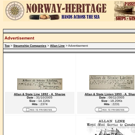
Advertisement
Top
>
Steamship Companies
>
Allan Line
> Advertisement
Allan & State Line 1892 - A. Sharpe
Allan & State Linien 1893 - A. Sha
Date :
31/10/2005
Date :
06/11/2005
Size :
14.11Kb
Size :
18.20Kb
Hits :
2374
Hits :
2231