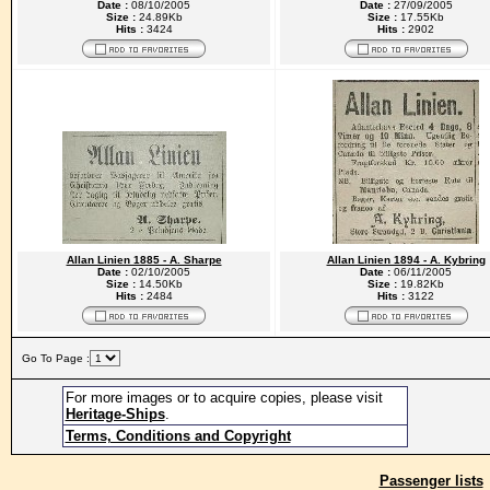
Date :
08/10/2005
Date :
27/09/2005
Size :
24.89Kb
Size :
17.55Kb
Hits :
3424
Hits :
2902
Allan Linien 1885 - A. Sharpe
Allan Linien 1894 - A. Kybring
Date :
02/10/2005
Date :
06/11/2005
Size :
14.50Kb
Size :
19.82Kb
Hits :
2484
Hits :
3122
Go To Page :
For more images or to acquire copies, please visit
Heritage-Ships
.
Terms, Conditions and Copyright
Passenger lists