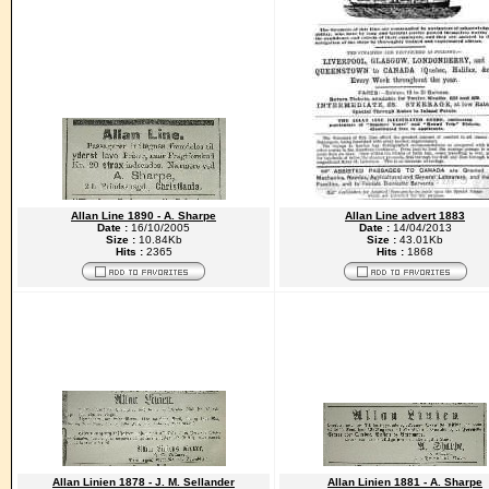
Allan Line 1890 - A. Sharpe
Allan Line advert 1883
Date :
16/10/2005
Date :
14/04/2013
Size :
10.84Kb
Size :
43.01Kb
Hits :
2365
Hits :
1868
Allan Linien 1878 - J. M. Sellander
Allan Linien 1881 - A. Sharpe