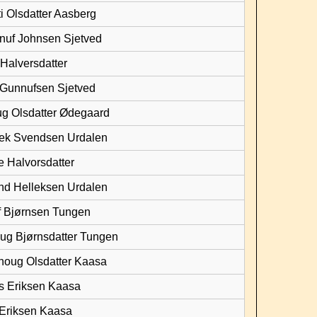
ti Olsdatter Aasberg
nuf Johnsen Sjetved
 Halversdatter
 Gunnufsen Sjetved
ug Olsdatter Ødegaard
lek Svendsen Urdalen
e Halvorsdatter
nd Helleksen Urdalen
ef Bjørnsen Tungen
aug Bjørnsdatter Tungen
noug Olsdatter Kaasa
ls Eriksen Kaasa
 Eriksen Kaasa