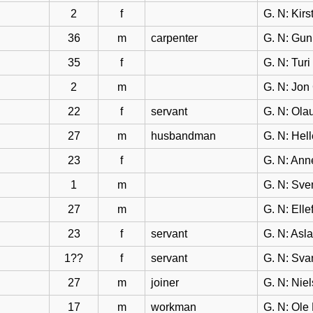
2
f
G. N: Kirs
36
m
carpenter
G. N: Gun
35
f
G. N: Turi
2
m
G. N: Jon
22
f
servant
G. N: Ola
27
m
husbandman
G. N: Hel
23
f
G. N: Ann
1
m
G. N: Sve
27
m
G. N: Ell
23
f
servant
G. N: Asl
1??
f
servant
G. N: Sva
27
m
joiner
G. N: Nie
17
m
workman
G. N: Ole