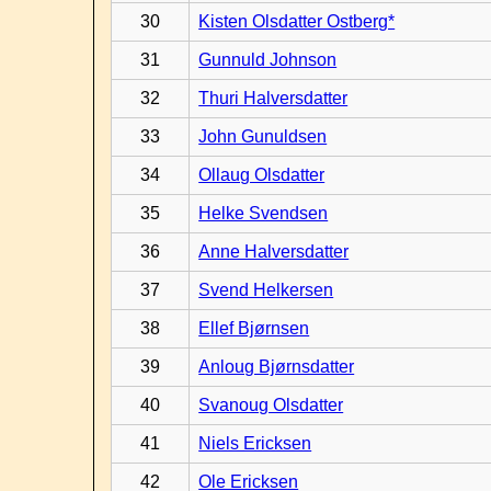
30
Kisten Olsdatter Ostberg*
31
Gunnuld Johnson
32
Thuri Halversdatter
33
John Gunuldsen
34
Ollaug Olsdatter
35
Helke Svendsen
36
Anne Halversdatter
37
Svend Helkersen
38
Ellef Bjørnsen
39
Anloug Bjørnsdatter
40
Svanoug Olsdatter
41
Niels Ericksen
42
Ole Ericksen