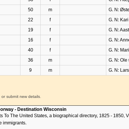
50
m
G. N: Øst
22
f
G. N: Kar
19
f
G. N: Aas
16
f
G. N: Ann
40
f
G. N: Mar
36
m
G. N: Ole
9
m
G. N: Lar
 or submit new details.
Norway - Destination Wisconsin
o The United States, a biographical directory, 1825 - 1850, V
he immigrants.