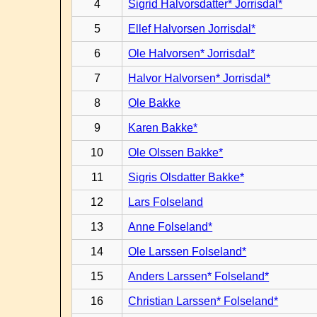
4
Sigrid Halvorsdatter* Jorrisdal*
5
Ellef Halvorsen Jorrisdal*
6
Ole Halvorsen* Jorrisdal*
7
Halvor Halvorsen* Jorrisdal*
8
Ole Bakke
9
Karen Bakke*
10
Ole Olssen Bakke*
11
Sigris Olsdatter Bakke*
12
Lars Folseland
13
Anne Folseland*
14
Ole Larssen Folseland*
15
Anders Larssen* Folseland*
16
Christian Larssen* Folseland*