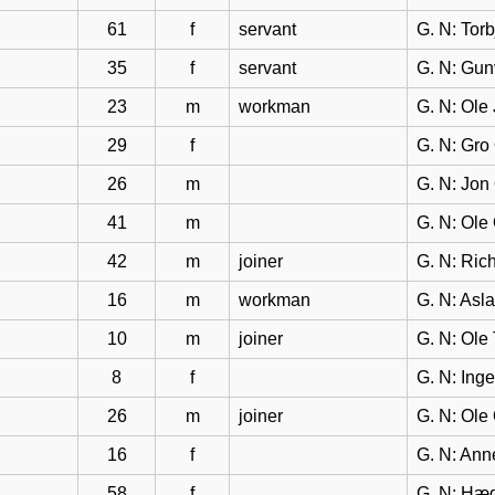
61
f
servant
G. N: Tor
35
f
servant
G. N: Gun
23
m
workman
G. N: Ol
29
f
G. N: Gro
26
m
G. N: Jon
41
m
G. N: Ole
42
m
joiner
G. N: Ric
16
m
workman
G. N: Asl
10
m
joiner
G. N: Ole
8
f
G. N: Ing
26
m
joiner
G. N: Ole
16
f
G. N: Ann
58
f
G. N: Hæg