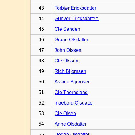
43
Torbjør Ericksdatter
44
Gunvor Ericksdatter*
45
Ole Sanden
46
Graae Olsdatter
47
John Olssen
48
Ole Olssen
49
Rich Bijornsen
50
Aslack Bijornsen
51
Ole Thornsland
52
Ingeborg Olsdatter
53
Ole Olsen
54
Anne Olsdatter
55
Hegge Olsdatter