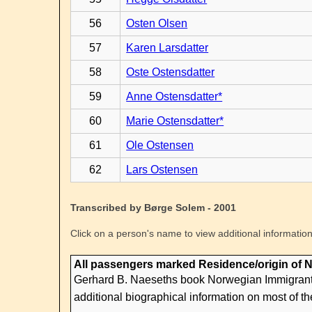
56
Osten Olsen
57
Karen Larsdatter
58
Oste Ostensdatter
59
Anne Ostensdatter*
60
Marie Ostensdatter*
61
Ole Ostensen
62
Lars Ostensen
Transcribed by Børge Solem - 2001
Click on a person's name to view additional information
All passengers marked Residence/origin of 
Gerhard B. Naeseths book Norwegian Immigrants T
additional biographical information on most of t