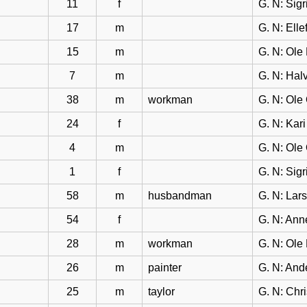
11
f
G. N: Sigr
17
m
G. N: Elle
15
m
G. N: Ole
7
m
G. N: Hal
38
m
workman
G. N: Ole
24
f
G. N: Kar
4
m
G. N: Ole
1
f
G. N: Sig
58
m
husbandman
G. N: Lar
54
f
G. N: Ann
28
m
workman
G. N: Ole
26
m
painter
G. N: And
25
m
taylor
G. N: Chr