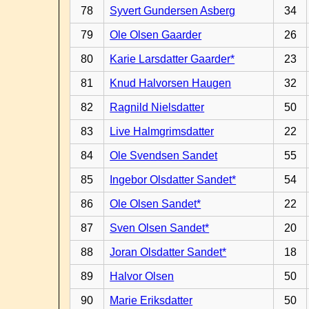
78
Syvert Gundersen Asberg
34
79
Ole Olsen Gaarder
26
80
Karie Larsdatter Gaarder*
23
81
Knud Halvorsen Haugen
32
82
Ragnild Nielsdatter
50
83
Live Halmgrimsdatter
22
84
Ole Svendsen Sandet
55
85
Ingebor Olsdatter Sandet*
54
86
Ole Olsen Sandet*
22
87
Sven Olsen Sandet*
20
88
Joran Olsdatter Sandet*
18
89
Halvor Olsen
50
90
Marie Eriksdatter
50