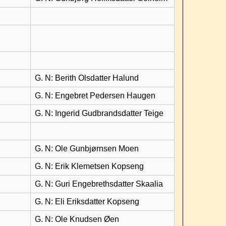
G. N: Berith Olsdatter Halund
G. N: Engebret Pedersen Haugen
G. N: Ingerid Gudbrandsdatter Teige
G. N: Ole Gunbjørnsen Moen
G. N: Erik Klemetsen Kopseng
G. N: Guri Engebrethsdatter Skaalia
G. N: Eli Eriksdatter Kopseng
G. N: Ole Knudsen Øen