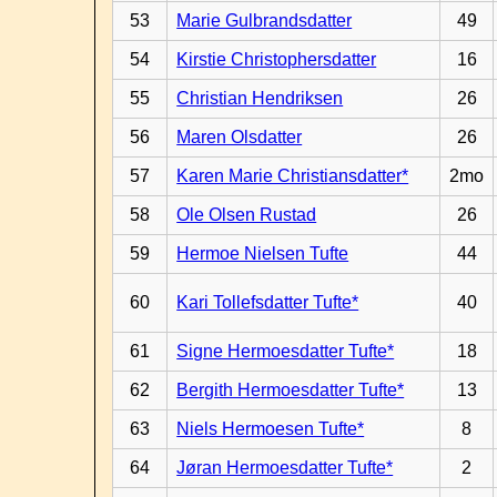
53
Marie Gulbrandsdatter
49
54
Kirstie Christophersdatter
16
55
Christian Hendriksen
26
56
Maren Olsdatter
26
57
Karen Marie Christiansdatter*
2mo
58
Ole Olsen Rustad
26
59
Hermoe Nielsen Tufte
44
60
Kari Tollefsdatter Tufte*
40
61
Signe Hermoesdatter Tufte*
18
62
Bergith Hermoesdatter Tufte*
13
63
Niels Hermoesen Tufte*
8
64
Jøran Hermoesdatter Tufte*
2