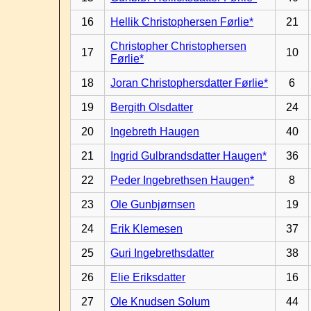
16
Hellik Christophersen Førlie*
21
Christopher Christophersen
17
10
Førlie*
18
Joran Christophersdatter Førlie*
6
19
Bergith Olsdatter
24
20
Ingebreth Haugen
40
21
Ingrid Gulbrandsdatter Haugen*
36
22
Peder Ingebrethsen Haugen*
8
23
Ole Gunbjørnsen
19
24
Erik Klemesen
37
25
Guri Ingebrethsdatter
38
26
Elie Eriksdatter
16
27
Ole Knudsen Solum
44