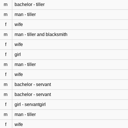
m
bachelor - tiller
m
man - tiller
f
wife
m
man - tiller and blacksmith
f
wife
f
girl
m
man - tiller
f
wife
m
bachelor - servant
m
bachelor - servant
f
girl - servantgirl
m
man - tiller
f
wife