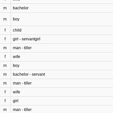
m
bachelor
m
boy
f
child
f
girl - servantgirl
m
man - tiller
f
wife
m
boy
m
bachelor - servant
m
man - tiller
f
wife
f
girl
m
man - tiller