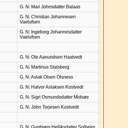
G. N: Mari Johnsdatter Balaas
G. N: Christian Johannesen
Vaelufsen
G. N: Ingeborg Johannesdatter
Vaelufsen
G. N: Ole Aanundsen Haatvedt
G. N: Martinus Stalsberg
G. N: Aslak Olsen Olsness
G. N: Halvor Aslaksen Kostvedt
G. N: Sigri Osmundsdatter Midsøe
G. N: John Torjesen Kostvedt
G. N: Gunbjørg Helliksdatter Solheim