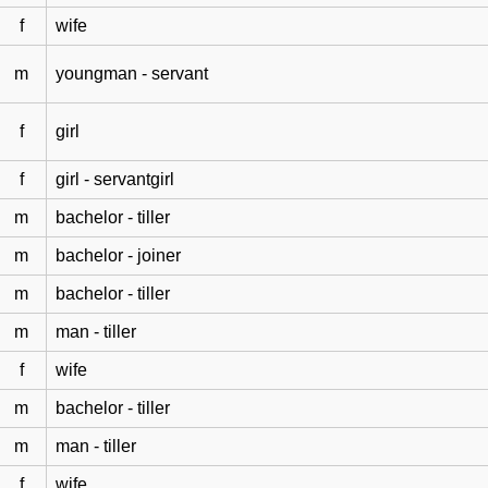
f
wife
m
youngman - servant
f
girl
f
girl - servantgirl
m
bachelor - tiller
m
bachelor - joiner
m
bachelor - tiller
m
man - tiller
f
wife
m
bachelor - tiller
m
man - tiller
f
wife