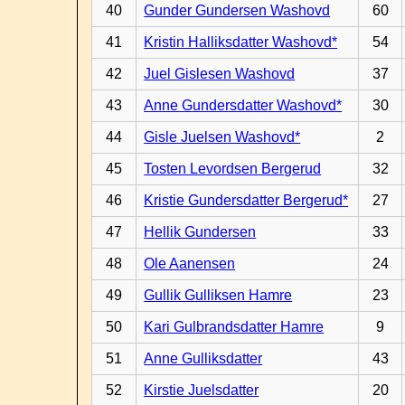
40
Gunder Gundersen Washovd
60
41
Kristin Halliksdatter Washovd*
54
42
Juel Gislesen Washovd
37
43
Anne Gundersdatter Washovd*
30
44
Gisle Juelsen Washovd*
2
45
Tosten Levordsen Bergerud
32
46
Kristie Gundersdatter Bergerud*
27
47
Hellik Gundersen
33
48
Ole Aanensen
24
49
Gullik Gulliksen Hamre
23
50
Kari Gulbrandsdatter Hamre
9
51
Anne Gulliksdatter
43
52
Kirstie Juelsdatter
20