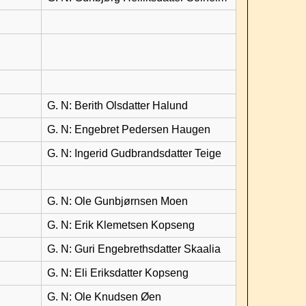
G. N: Berith Olsdatter Halund
G. N: Engebret Pedersen Haugen
G. N: Ingerid Gudbrandsdatter Teige
G. N: Ole Gunbjørnsen Moen
G. N: Erik Klemetsen Kopseng
G. N: Guri Engebrethsdatter Skaalia
G. N: Eli Eriksdatter Kopseng
G. N: Ole Knudsen Øen