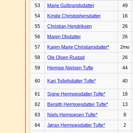
53
Marie Gulbrandsdatter
49
54
Kirstie Christophersdatter
16
55
Christian Hendriksen
26
56
Maren Olsdatter
26
57
Karen Marie Christiansdatter*
2mo
58
Ole Olsen Rustad
26
59
Hermoe Nielsen Tufte
44
60
Kari Tollefsdatter Tufte*
40
61
Signe Hermoesdatter Tufte*
18
62
Bergith Hermoesdatter Tufte*
13
63
Niels Hermoesen Tufte*
8
64
Jøran Hermoesdatter Tufte*
2