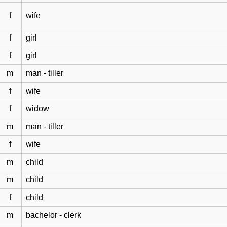
f
wife
f
girl
f
girl
m
man - tiller
f
wife
f
widow
m
man - tiller
f
wife
m
child
m
child
f
child
m
bachelor - clerk