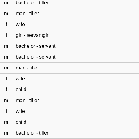
m
bachelor - tiller
m
man - tiller
f
wife
f
girl - servantgirl
m
bachelor - servant
m
bachelor - servant
m
man - tiller
f
wife
f
child
m
man - tiller
f
wife
m
child
m
bachelor - tiller