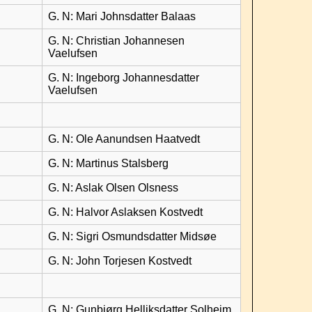
G. N: Mari Johnsdatter Balaas
G. N: Christian Johannesen
Vaelufsen
G. N: Ingeborg Johannesdatter
Vaelufsen
G. N: Ole Aanundsen Haatvedt
G. N: Martinus Stalsberg
G. N: Aslak Olsen Olsness
G. N: Halvor Aslaksen Kostvedt
G. N: Sigri Osmundsdatter Midsøe
G. N: John Torjesen Kostvedt
G. N: Gunbjørg Helliksdatter Solheim