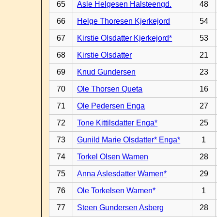
65
Asle Helgesen Halsteengd.
48
66
Helge Thoresen Kjerkejord
54
67
Kirstie Olsdatter Kjerkejord*
53
68
Kirstie Olsdatter
21
69
Knud Gundersen
23
70
Ole Thorsen Queta
16
71
Ole Pedersen Enga
27
72
Tone Kittilsdatter Enga*
25
73
Gunild Marie Olsdatter* Enga*
1
74
Torkel Olsen Wamen
28
75
Anna Aslesdatter Wamen*
29
76
Ole Torkelsen Wamen*
1
77
Steen Gundersen Asberg
28