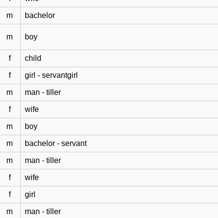
m
bachelor
m
boy
f
child
f
girl - servantgirl
m
man - tiller
f
wife
m
boy
m
bachelor - servant
m
man - tiller
f
wife
f
girl
m
man - tiller