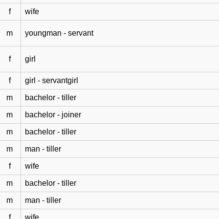
f
wife
m
youngman - servant
f
girl
f
girl - servantgirl
m
bachelor - tiller
m
bachelor - joiner
m
bachelor - tiller
m
man - tiller
f
wife
m
bachelor - tiller
m
man - tiller
f
wife