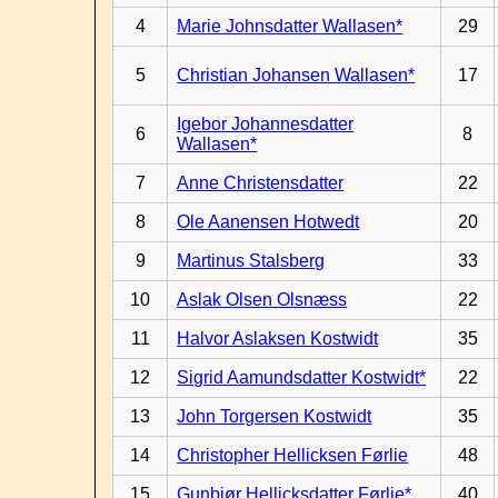
4
Marie Johnsdatter Wallasen*
29
5
Christian Johansen Wallasen*
17
Igebor Johannesdatter
6
8
Wallasen*
7
Anne Christensdatter
22
8
Ole Aanensen Hotwedt
20
9
Martinus Stalsberg
33
10
Aslak Olsen Olsnæss
22
11
Halvor Aslaksen Kostwidt
35
12
Sigrid Aamundsdatter Kostwidt*
22
13
John Torgersen Kostwidt
35
14
Christopher Hellicksen Førlie
48
15
Gunbiør Hellicksdatter Førlie*
40