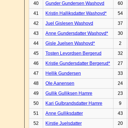
40
Gunder Gundersen Washovd
60
41
Kristin Halliksdatter Washovd*
54
42
Juel Gislesen Washovd
37
43
Anne Gundersdatter Washovd*
30
44
Gisle Juelsen Washovd*
2
45
Tosten Levordsen Bergerud
32
46
Kristie Gundersdatter Bergerud*
27
47
Hellik Gundersen
33
48
Ole Aanensen
24
49
Gullik Gulliksen Hamre
23
50
Kari Gulbrandsdatter Hamre
9
51
Anne Gulliksdatter
43
52
Kirstie Juelsdatter
20