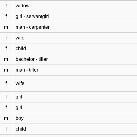
f
widow
f
girl - servantgirl
m
man - carpenter
f
wife
f
child
m
bachelor - tiller
m
man - tiller
f
wife
f
girl
f
girl
m
boy
f
child