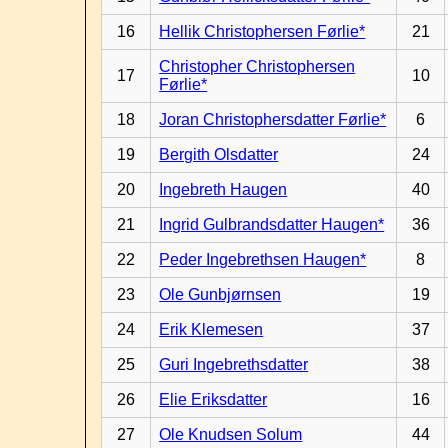
16
Hellik Christophersen Førlie*
21
Christopher Christophersen
17
10
Førlie*
18
Joran Christophersdatter Førlie*
6
19
Bergith Olsdatter
24
20
Ingebreth Haugen
40
21
Ingrid Gulbrandsdatter Haugen*
36
22
Peder Ingebrethsen Haugen*
8
23
Ole Gunbjørnsen
19
24
Erik Klemesen
37
25
Guri Ingebrethsdatter
38
26
Elie Eriksdatter
16
27
Ole Knudsen Solum
44