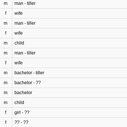
m
man - tiller
f
wife
m
man - tiller
f
wife
m
child
m
man - tiller
f
wife
m
bachelor - tiller
m
bachelor - ??
m
bachelor
m
child
f
girl - ??
f
?? - ??