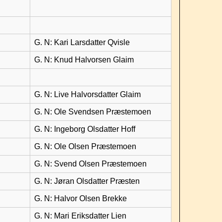
G. N: Kari Larsdatter Qvisle
G. N: Knud Halvorsen Glaim
G. N: Live Halvorsdatter Glaim
G. N: Ole Svendsen Præstemoen
G. N: Ingeborg Olsdatter Hoff
G. N: Ole Olsen Præstemoen
G. N: Svend Olsen Præstemoen
G. N: Jøran Olsdatter Præsten
G. N: Halvor Olsen Brekke
G. N: Mari Eriksdatter Lien