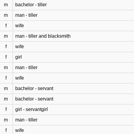
m
bachelor - tiller
m
man - tiller
f
wife
m
man - tiller and blacksmith
f
wife
f
girl
m
man - tiller
f
wife
m
bachelor - servant
m
bachelor - servant
f
girl - servantgirl
m
man - tiller
f
wife