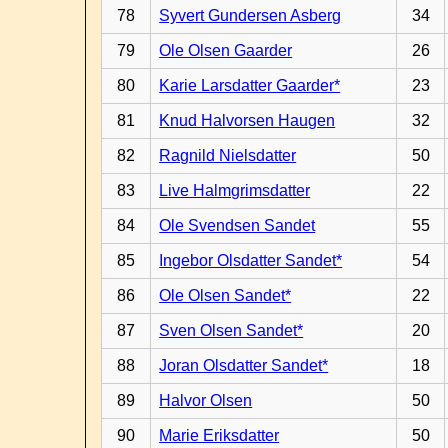
78
Syvert Gundersen Asberg
34
79
Ole Olsen Gaarder
26
80
Karie Larsdatter Gaarder*
23
81
Knud Halvorsen Haugen
32
82
Ragnild Nielsdatter
50
83
Live Halmgrimsdatter
22
84
Ole Svendsen Sandet
55
85
Ingebor Olsdatter Sandet*
54
86
Ole Olsen Sandet*
22
87
Sven Olsen Sandet*
20
88
Joran Olsdatter Sandet*
18
89
Halvor Olsen
50
90
Marie Eriksdatter
50