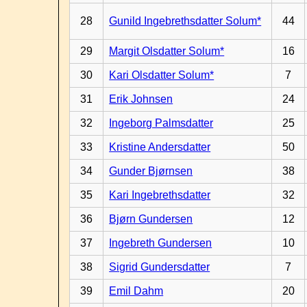
28
Gunild Ingebrethsdatter Solum*
44
29
Margit Olsdatter Solum*
16
30
Kari Olsdatter Solum*
7
31
Erik Johnsen
24
32
Ingeborg Palmsdatter
25
33
Kristine Andersdatter
50
34
Gunder Bjørnsen
38
35
Kari Ingebrethsdatter
32
36
Bjørn Gundersen
12
37
Ingebreth Gundersen
10
38
Sigrid Gundersdatter
7
39
Emil Dahm
20