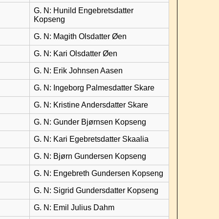
G. N: Hunild Engebretsdatter
Kopseng
G. N: Magith Olsdatter Øen
G. N: Kari Olsdatter Øen
G. N: Erik Johnsen Aasen
G. N: Ingeborg Palmesdatter Skare
G. N: Kristine Andersdatter Skare
G. N: Gunder Bjørnsen Kopseng
G. N: Kari Egebretsdatter Skaalia
G. N: Bjørn Gundersen Kopseng
G. N: Engebreth Gundersen Kopseng
G. N: Sigrid Gundersdatter Kopseng
G. N: Emil Julius Dahm