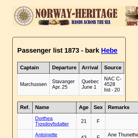
Passenger list 1873 - bark
Hebe
Captain
Departure
Arrival
Source
NAC C-
Stavanger
Quebec
Marchussen
4528
Apr. 25
June 1
list - 20
Ref.
Name
Age
Sex
Remarks
Dorthea
21
F
Tjosdovfsdatter
Antoinette
Ane Thunethe
43
F