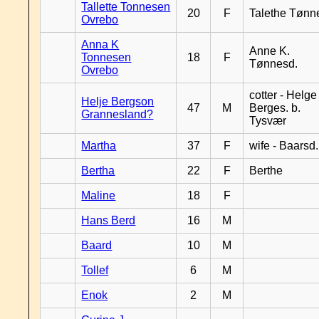
Tallette Tonnesen
20
F
Talethe Tønn
Ovrebo
Anna K
Anne K.
Tonnesen
18
F
Tønnesd.
Ovrebo
cotter - Helge
Helje Bergson
47
M
Berges. b.
Grannesland?
Tysvær
Martha
37
F
wife - Baarsd.
Bertha
22
F
Berthe
Maline
18
F
Hans Berd
16
M
Baard
10
M
Tollef
6
M
Enok
2
M