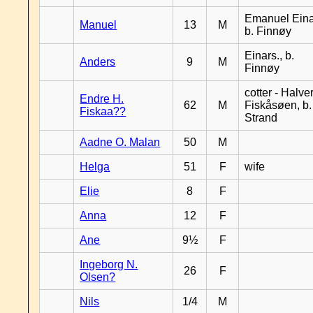
Emanuel Eina
Manuel
13
M
b. Finnøy
Einars., b.
Anders
9
M
Finnøy
cotter - Halver
Endre H.
62
M
Fiskåsøen, b.
Fiskaa??
Strand
Aadne O. Malan
50
M
Helga
51
F
wife
Elie
8
F
Anna
12
F
Ane
9½
F
Ingeborg N.
26
F
Olsen?
Nils
1/4
M