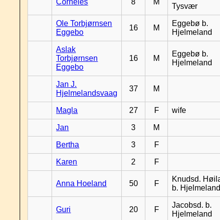
Corneles
8
M
Tysvær
Ole Torbjørnsen
Eggebø b.
16
M
Eggebo
Hjelmeland
Aslak
Eggebø b.
Torbjørnsen
16
M
Hjelmeland
Eggebo
Jan J.
37
M
Hjelmelandsvaag
Magla
27
F
wife
Jan
3
M
Bertha
3
F
Karen
2
F
Knudsd. Høil
Anna Hoeland
50
F
b. Hjelmelan
Jacobsd. b.
Guri
20
F
Hjelmeland