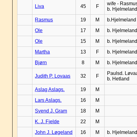
wife - Rasmus
Liva
45
F
b. Hjelmelan
Rasmus
19
M
b.Hjelmeland
Ole
17
M
b. Hjelmelan
Ole
15
M
b. Hjelmelan
Martha
13
F
b. Hjelmelan
Bjørn
8
M
b. Hjelmelan
Paulsd. Løva
Judith P. Lovaas
32
F
b. Hetland
Aslag Aslags.
19
M
Lars Aslags.
16
M
Svend J. Gram
18
M
K. J. Fjelde
22
M
John J. Løgeland
16
M
b. Hjelmelan