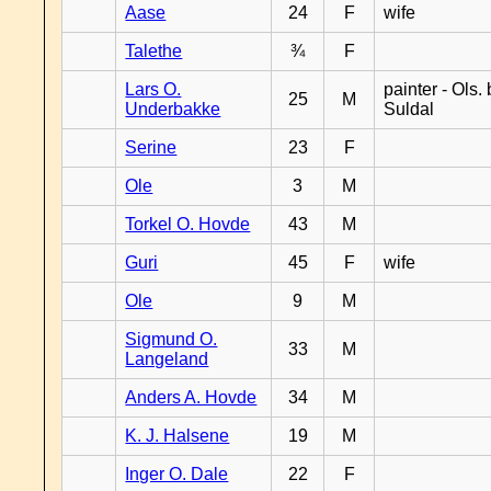
Aase
24
F
wife
Talethe
¾
F
Lars O.
painter - Ols. 
25
M
Underbakke
Suldal
Serine
23
F
Ole
3
M
Torkel O. Hovde
43
M
Guri
45
F
wife
Ole
9
M
Sigmund O.
33
M
Langeland
Anders A. Hovde
34
M
K. J. Halsene
19
M
Inger O. Dale
22
F