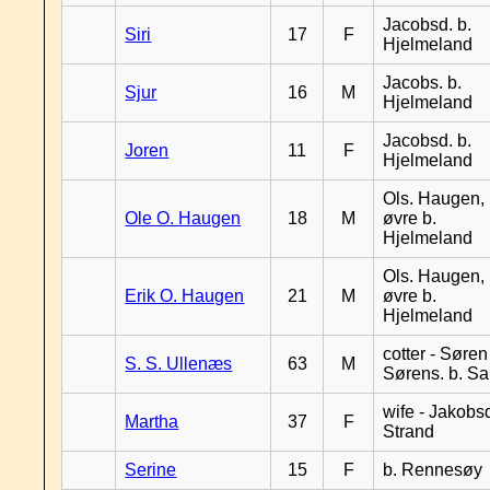
Jacobsd. b.
Siri
17
F
Hjelmeland
Jacobs. b.
Sjur
16
M
Hjelmeland
Jacobsd. b.
Joren
11
F
Hjelmeland
Ols. Haugen,
Ole O. Haugen
18
M
øvre b.
Hjelmeland
Ols. Haugen,
Erik O. Haugen
21
M
øvre b.
Hjelmeland
cotter - Søren
S. S. Ullenæs
63
M
Sørens. b. S
wife - Jakobsd
Martha
37
F
Strand
Serine
15
F
b. Rennesøy