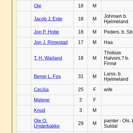
Ole
18
M
Johnsen b.
Jacob J. Eide
18
M
Hjelmeland
Jon P. Holte
18
M
Peders. b. St
Jon J. Rimestad
17
M
Haa
Thobias
T. H. Warland
18
M
Halvors.? b.
Finnø
Larss. b.
Berge L. Fos
31
M
Hjelmeland
Cecilia
25
F
wife
Malene
2
F
Knud
3
M
Ole O.
painter - Ols. 
29
M
Underbakke
Suldal