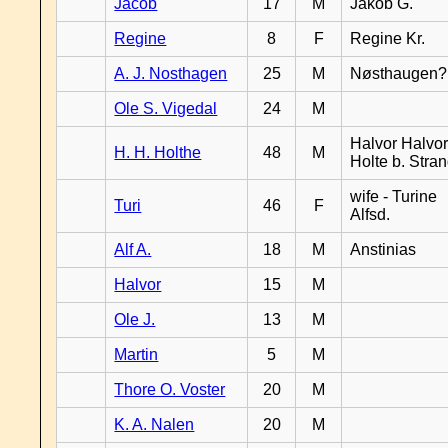
Jacob
17
M
Jakob G.
Regine
8
F
Regine Kr.
A. J. Nosthagen
25
M
Nøsthaugen?
Ole S. Vigedal
24
M
Halvor Halvor
H. H. Holthe
48
M
Holte b. Stra
wife - Turine
Turi
46
F
Alfsd.
Alf A.
18
M
Anstinias
Halvor
15
M
Ole J.
13
M
Martin
5
M
Thore O. Voster
20
M
K. A. Nalen
20
M