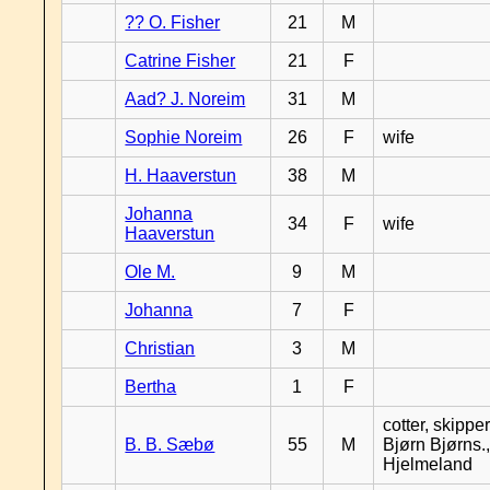
?? O. Fisher
21
M
Catrine Fisher
21
F
Aad? J. Noreim
31
M
Sophie Noreim
26
F
wife
H. Haaverstun
38
M
Johanna
34
F
wife
Haaverstun
Ole M.
9
M
Johanna
7
F
Christian
3
M
Bertha
1
F
cotter, skipper
B. B. Sæbø
55
M
Bjørn Bjørns.,
Hjelmeland