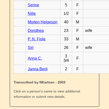
Serine
5
F
Nille
1/2
F
Morten Helgeson
40
M
Dorothea
23
F
wife
P. N. Fjole
33
M
Siri
26
F
wife
3
Anna C.
F
3/4
Janna Berit
2
F
Transcribed by NKarlsen - 2003
Click on a person's name to view additional
information or submit new details.