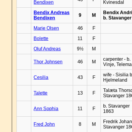
Bendixen
Kvinesdal
Bendix Andreas
Bendix Andr
9
M
Bendixen
b. Stavanger
Marie Olsen
46
F
Bolette
11
F
Oluf Andreas
9½
M
carpenter - b.
Thor Johnsen
46
M
Vinje, Telema
wife - Sisilia b
Cesilia
43
F
Hjelmeland
Talæta Thorsd
Talette
13
F
Stavanger 18
b. Stavanger
Ann Sophia
11
F
1863
Fredrik Johan
Fred John
8
M
Stavanger 18