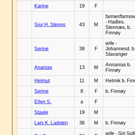
Karine
19
F
farmer/farmo
- Hadles.
Sjur H. Stenos
43
M
Stennæs, b.
Finnøy
wife -
Serine
38
F
Johannesd. b
Stavanger
Annanias b.
Ananias
13
M
Finnøy
Helmut
11
M
Helmik b. Fi
Serine
8
F
b. Finnøy
Ellen S.
a
F
Staale
19
M
Lars K. Ladsten
36
M
b. Finnøy
wife - Siri Sof