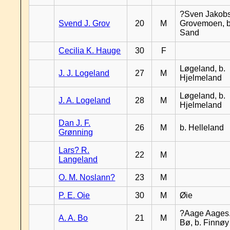
?Sven Jakobs
Svend J. Grov
20
M
Grovemoen, b
Sand
Cecilia K. Hauge
30
F
Løgeland, b.
J. J. Logeland
27
M
Hjelmeland
Løgeland, b.
J. A. Logeland
28
M
Hjelmeland
Dan J. F.
26
M
b. Helleland
Grønning
Lars? R.
22
M
Langeland
O. M. Noslann?
23
M
P. E. Oie
30
M
Øie
?Aage Aages.
A. A. Bo
21
M
Bø, b. Finnøy