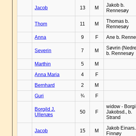
Jakob b.
Jacob
13
M
Rennesøy
Thomas b.
Thom
11
M
Rennesøy
Anna
9
F
Ane b. Renn
Søvrin (Nedr
Severin
7
M
b. Rennesøy
Marthin
5
M
Anna Maria
4
F
Bernhard
2
M
Guri
¾
F
widow - Borgi
Borgild J.
50
F
Jakobsd., b.
Ullenæs
Strand
Jakob Einars.,
Jacob
15
M
Finnøy