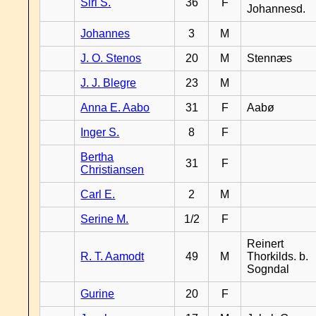
Siri S.
36
F
Johannesd.
Johannes
3
M
J. O. Stenos
20
M
Stennæs
J. J. Blegre
23
M
Anna E. Aabo
31
F
Aabø
Inger S.
8
F
Bertha
31
F
Christiansen
Carl E.
2
M
Serine M.
1/2
F
Reinert
R. T. Aamodt
49
M
Thorkilds. b.
Sogndal
Gurine
20
F