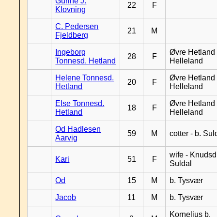
Gurine J.
22
F
Klovning
C. Pedersen
21
M
Fjeldberg
Ingeborg
Øvre Hetland 
28
F
Tonnesd. Hetland
Helleland
Helene Tonnesd.
Øvre Hetland 
20
F
Hetland
Helleland
Else Tonnesd.
Øvre Hetland 
18
F
Hetland
Helleland
Od Hadlesen
59
M
cotter - b. Sul
Aarvig
wife - Knudsd.
Kari
51
F
Suldal
Od
15
M
b. Tysvær
Jacob
11
M
b. Tysvær
Kornelius b.