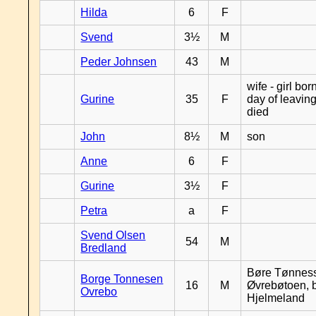
Hilda
6
F
Svend
3½
M
Peder Johnsen
43
M
wife - girl bor
Gurine
35
F
day of leavin
died
John
8½
M
son
Anne
6
F
Gurine
3½
F
Petra
a
F
Svend Olsen
54
M
Bredland
Børe Tønnes
Borge Tonnesen
16
M
Øvrebøtoen, b
Ovrebo
Hjelmeland