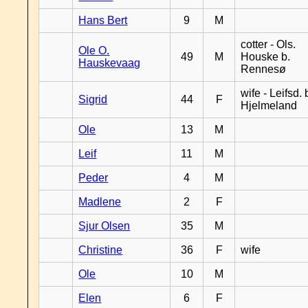
Hans Bert
9
M
cotter - Ols.
Ole O.
49
M
Houske b.
Hauskevaag
Rennesø
wife - Leifsd. 
Sigrid
44
F
Hjelmeland
Ole
13
M
Leif
11
M
Peder
4
M
Madlene
2
F
Sjur Olsen
35
M
Christine
36
F
wife
Ole
10
M
Elen
6
F