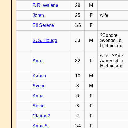
F. R. Walene
29
M
Joren
25
F
wife
Eli Serene
1/6
F
?Sondre
S. S. Hauge
33
M
Svends., b.
Hjelmeland
wife - ?Anik
Anna
32
F
Aanensd. b.
Hjelmeland
Aanen
10
M
Svend
8
M
Anna
6
F
Sigrid
3
F
Clarine?
2
F
Anne S.
1/4
F