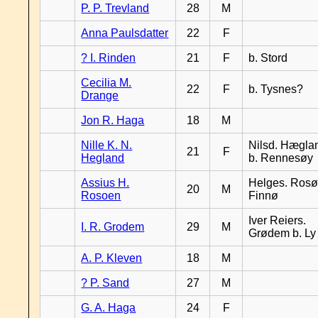
P. P. Trevland
28
M
Anna Paulsdatter
22
F
? I. Rinden
21
F
b. Stord
Cecilia M.
22
F
b. Tysnes?
Drange
Jon R. Haga
18
M
Nille K. N.
Nilsd. Hægla
21
F
Hegland
b. Rennesøy
Assius H.
Helges. Rosø,
20
M
Rosoen
Finnø
Iver Reiers.
I. R. Grodem
29
M
Grødem b. Ly
A. P. Kleven
18
M
? P. Sand
27
M
G. A. Haga
24
F