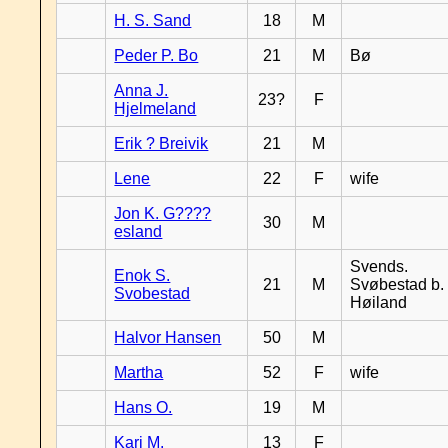
H. S. Sand
18
M
Peder P. Bo
21
M
Bø
Anna J.
23?
F
Hjelmeland
Erik ? Breivik
21
M
Lene
22
F
wife
Jon K. G????
30
M
esland
Svends.
Enok S.
21
M
Svøbestad b.
Svobestad
Høiland
Halvor Hansen
50
M
Martha
52
F
wife
Hans O.
19
M
Kari M.
13
F