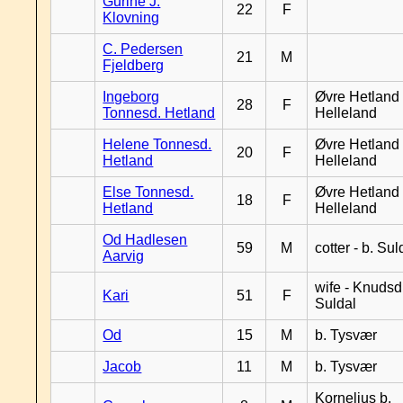
Gurine J.
22
F
Klovning
C. Pedersen
21
M
Fjeldberg
Ingeborg
Øvre Hetland 
28
F
Tonnesd. Hetland
Helleland
Helene Tonnesd.
Øvre Hetland 
20
F
Hetland
Helleland
Else Tonnesd.
Øvre Hetland 
18
F
Hetland
Helleland
Od Hadlesen
59
M
cotter - b. Sul
Aarvig
wife - Knudsd.
Kari
51
F
Suldal
Od
15
M
b. Tysvær
Jacob
11
M
b. Tysvær
Kornelius b.