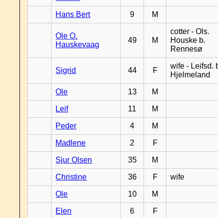
Hans Bert
9
M
cotter - Ols.
Ole O.
49
M
Houske b.
Hauskevaag
Rennesø
wife - Leifsd. 
Sigrid
44
F
Hjelmeland
Ole
13
M
Leif
11
M
Peder
4
M
Madlene
2
F
Sjur Olsen
35
M
Christine
36
F
wife
Ole
10
M
Elen
6
F