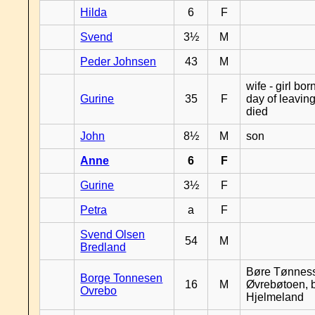
Hilda
6
F
Svend
3½
M
Peder Johnsen
43
M
wife - girl bor
Gurine
35
F
day of leavin
died
John
8½
M
son
Anne
6
F
Gurine
3½
F
Petra
a
F
Svend Olsen
54
M
Bredland
Børe Tønnes
Borge Tonnesen
16
M
Øvrebøtoen, b
Ovrebo
Hjelmeland