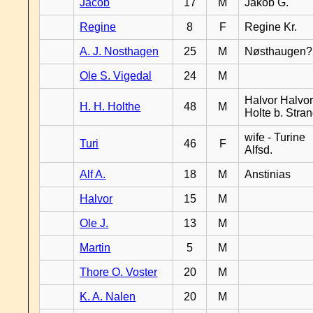
Jacob
17
M
Jakob G.
Regine
8
F
Regine Kr.
A. J. Nosthagen
25
M
Nøsthaugen?
Ole S. Vigedal
24
M
Halvor Halvor
H. H. Holthe
48
M
Holte b. Stra
wife - Turine
Turi
46
F
Alfsd.
Alf A.
18
M
Anstinias
Halvor
15
M
Ole J.
13
M
Martin
5
M
Thore O. Voster
20
M
K. A. Nalen
20
M