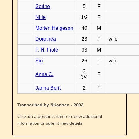
Serine
5
F
Nille
1/2
F
Morten Helgeson
40
M
Dorothea
23
F
wife
P. N. Fjole
33
M
Siri
26
F
wife
3
Anna C.
F
3/4
Janna Berit
2
F
Transcribed by NKarlsen - 2003
Click on a person's name to view additional
information or submit new details.