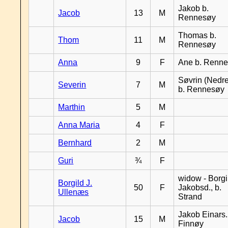
Jakob b.
Jacob
13
M
Rennesøy
Thomas b.
Thom
11
M
Rennesøy
Anna
9
F
Ane b. Renn
Søvrin (Nedr
Severin
7
M
b. Rennesøy
Marthin
5
M
Anna Maria
4
F
Bernhard
2
M
Guri
¾
F
widow - Borgi
Borgild J.
50
F
Jakobsd., b.
Ullenæs
Strand
Jakob Einars.,
Jacob
15
M
Finnøy