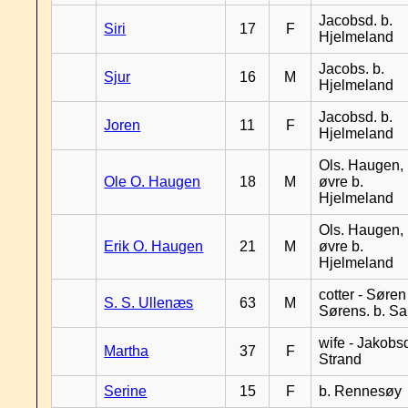
Jacobsd. b.
Siri
17
F
Hjelmeland
Jacobs. b.
Sjur
16
M
Hjelmeland
Jacobsd. b.
Joren
11
F
Hjelmeland
Ols. Haugen,
Ole O. Haugen
18
M
øvre b.
Hjelmeland
Ols. Haugen,
Erik O. Haugen
21
M
øvre b.
Hjelmeland
cotter - Søren
S. S. Ullenæs
63
M
Sørens. b. S
wife - Jakobsd
Martha
37
F
Strand
Serine
15
F
b. Rennesøy