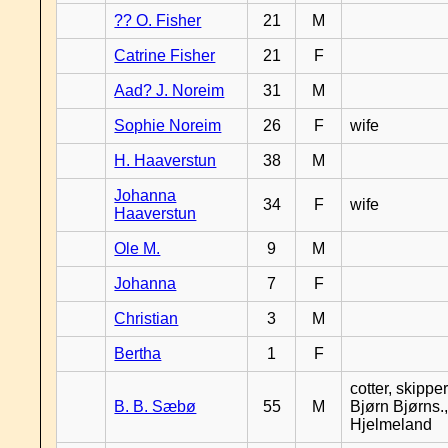
?? O. Fisher
21
M
Catrine Fisher
21
F
Aad? J. Noreim
31
M
Sophie Noreim
26
F
wife
H. Haaverstun
38
M
Johanna
34
F
wife
Haaverstun
Ole M.
9
M
Johanna
7
F
Christian
3
M
Bertha
1
F
cotter, skipper
B. B. Sæbø
55
M
Bjørn Bjørns.,
Hjelmeland