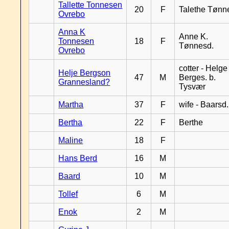
Tallette Tonnesen
20
F
Talethe Tønn
Ovrebo
Anna K
Anne K.
Tonnesen
18
F
Tønnesd.
Ovrebo
cotter - Helge
Helje Bergson
47
M
Berges. b.
Grannesland?
Tysvær
Martha
37
F
wife - Baarsd.
Bertha
22
F
Berthe
Maline
18
F
Hans Berd
16
M
Baard
10
M
Tollef
6
M
Enok
2
M