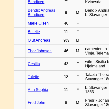
Bendixen
Kvinesdal
Bendix Andreas
Bendix Andri
9
M
Bendixen
b. Stavanger
Marie Olsen
46
F
Bolette
11
F
Oluf Andreas
9½
M
carpenter - b.
Thor Johnsen
46
M
Vinje, Telema
wife - Sisilia b
Cesilia
43
F
Hjelmeland
Talæta Thorsd
Talette
13
F
Stavanger 18
b. Stavanger
Ann Sophia
11
F
1863
Fredrik Johan
Fred John
8
M
Stavanger 18