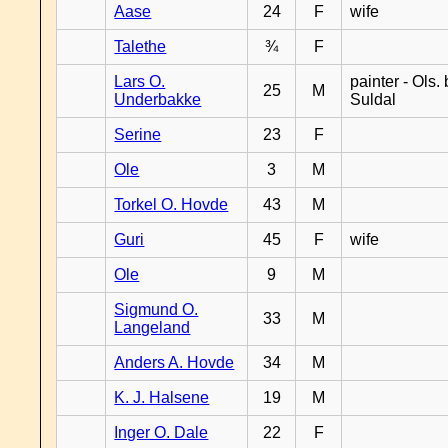
Aase
24
F
wife
Talethe
¾
F
Lars O.
painter - Ols. 
25
M
Underbakke
Suldal
Serine
23
F
Ole
3
M
Torkel O. Hovde
43
M
Guri
45
F
wife
Ole
9
M
Sigmund O.
33
M
Langeland
Anders A. Hovde
34
M
K. J. Halsene
19
M
Inger O. Dale
22
F