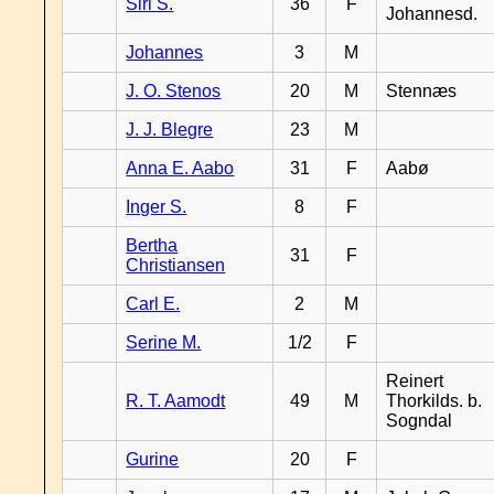
Siri S.
36
F
Johannesd.
Johannes
3
M
J. O. Stenos
20
M
Stennæs
J. J. Blegre
23
M
Anna E. Aabo
31
F
Aabø
Inger S.
8
F
Bertha
31
F
Christiansen
Carl E.
2
M
Serine M.
1/2
F
Reinert
R. T. Aamodt
49
M
Thorkilds. b.
Sogndal
Gurine
20
F