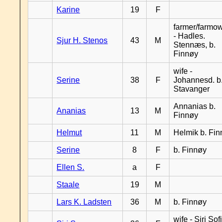
Karine
19
F
farmer/farmo
- Hadles.
Sjur H. Stenos
43
M
Stennæs, b.
Finnøy
wife -
Serine
38
F
Johannesd. b
Stavanger
Annanias b.
Ananias
13
M
Finnøy
Helmut
11
M
Helmik b. Fi
Serine
8
F
b. Finnøy
Ellen S.
a
F
Staale
19
M
Lars K. Ladsten
36
M
b. Finnøy
wife - Siri Sof