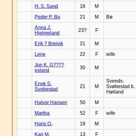
H. S. Sand
18
M
Peder P. Bo
21
M
Bø
Anna J.
23?
F
Hjelmeland
Erik ? Breivik
21
M
Lene
22
F
wife
Jon K. G????
30
M
esland
Svends.
Enok S.
21
M
Svøbestad b.
Svobestad
Høiland
Halvor Hansen
50
M
Martha
52
F
wife
Hans O.
19
M
Kari M.
13
F