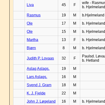
wife - Rasmus
Liva
45
F
b. Hjelmelan
Rasmus
19
M
b.Hjelmeland
Ole
17
M
b. Hjelmelan
Ole
15
M
b. Hjelmelan
Martha
13
F
b. Hjelmelan
Bjørn
8
M
b. Hjelmelan
Paulsd. Løva
Judith P. Lovaas
32
F
b. Hetland
Aslag Aslags.
19
M
Lars Aslags.
16
M
Svend J. Gram
18
M
K. J. Fjelde
22
M
John J. Løgeland
16
M
b. Hjelmelan