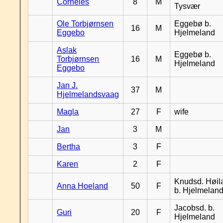
Corneles
8
M
Tysvær
Ole Torbjørnsen
Eggebø b.
16
M
Eggebo
Hjelmeland
Aslak
Eggebø b.
Torbjørnsen
16
M
Hjelmeland
Eggebo
Jan J.
37
M
Hjelmelandsvaag
Magla
27
F
wife
Jan
3
M
Bertha
3
F
Karen
2
F
Knudsd. Høil
Anna Hoeland
50
F
b. Hjelmelan
Jacobsd. b.
Guri
20
F
Hjelmeland