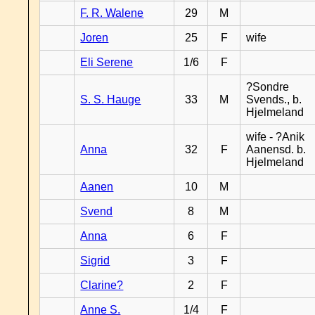
F. R. Walene
29
M
Joren
25
F
wife
Eli Serene
1/6
F
?Sondre
S. S. Hauge
33
M
Svends., b.
Hjelmeland
wife - ?Anik
Anna
32
F
Aanensd. b.
Hjelmeland
Aanen
10
M
Svend
8
M
Anna
6
F
Sigrid
3
F
Clarine?
2
F
Anne S.
1/4
F