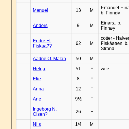
Emanuel Eina
Manuel
13
M
b. Finnøy
Einars., b.
Anders
9
M
Finnøy
cotter - Halver
Endre H.
62
M
Fiskåsøen, b.
Fiskaa??
Strand
Aadne O. Malan
50
M
Helga
51
F
wife
Elie
8
F
Anna
12
F
Ane
9½
F
Ingeborg N.
26
F
Olsen?
Nils
1/4
M