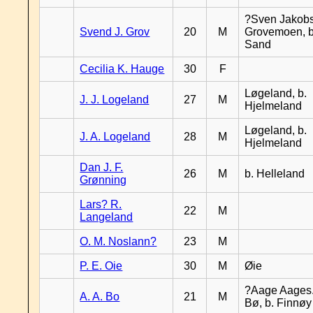
?Sven Jakobs
Svend J. Grov
20
M
Grovemoen, b
Sand
Cecilia K. Hauge
30
F
Løgeland, b.
J. J. Logeland
27
M
Hjelmeland
Løgeland, b.
J. A. Logeland
28
M
Hjelmeland
Dan J. F.
26
M
b. Helleland
Grønning
Lars? R.
22
M
Langeland
O. M. Noslann?
23
M
P. E. Oie
30
M
Øie
?Aage Aages.
A. A. Bo
21
M
Bø, b. Finnøy