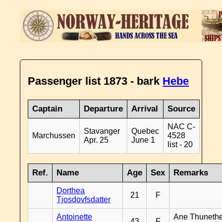
Passenger list 1873 - bark
Hebe
Captain
Departure
Arrival
Source
NAC C-
Stavanger
Quebec
Marchussen
4528
Apr. 25
June 1
list - 20
Ref.
Name
Age
Sex
Remarks
Dorthea
21
F
Tjosdovfsdatter
Antoinette
Ane Thunethe
43
F