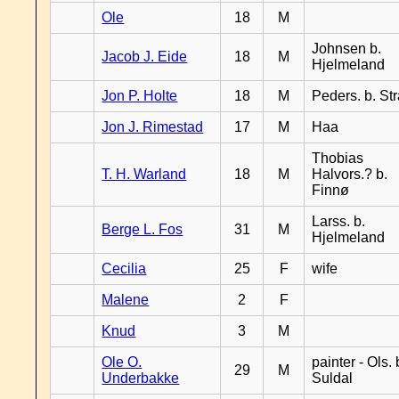
Ole
18
M
Johnsen b.
Jacob J. Eide
18
M
Hjelmeland
Jon P. Holte
18
M
Peders. b. St
Jon J. Rimestad
17
M
Haa
Thobias
T. H. Warland
18
M
Halvors.? b.
Finnø
Larss. b.
Berge L. Fos
31
M
Hjelmeland
Cecilia
25
F
wife
Malene
2
F
Knud
3
M
Ole O.
painter - Ols. 
29
M
Underbakke
Suldal