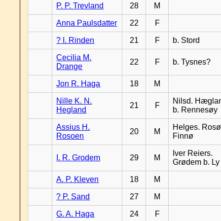
P. P. Trevland
28
M
Anna Paulsdatter
22
F
? I. Rinden
21
F
b. Stord
Cecilia M.
22
F
b. Tysnes?
Drange
Jon R. Haga
18
M
Nille K. N.
Nilsd. Hægla
21
F
Hegland
b. Rennesøy
Assius H.
Helges. Rosø,
20
M
Rosoen
Finnø
Iver Reiers.
I. R. Grodem
29
M
Grødem b. Ly
A. P. Kleven
18
M
? P. Sand
27
M
G. A. Haga
24
F