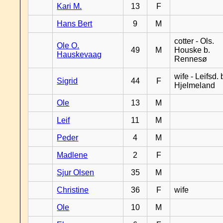
Kari M.
13
F
Hans Bert
9
M
cotter - Ols.
Ole O.
49
M
Houske b.
Hauskevaag
Rennesø
wife - Leifsd. 
Sigrid
44
F
Hjelmeland
Ole
13
M
Leif
11
M
Peder
4
M
Madlene
2
F
Sjur Olsen
35
M
Christine
36
F
wife
Ole
10
M