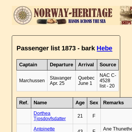
Passenger list 1873 - bark
Hebe
Captain
Departure
Arrival
Source
NAC C-
Stavanger
Quebec
Marchussen
4528
Apr. 25
June 1
list - 20
Ref.
Name
Age
Sex
Remarks
Dorthea
21
F
Tjosdovfsdatter
Antoinette
Ane Thunethe
43
F