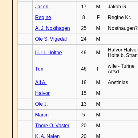
Jacob
17
M
Jakob G.
Regine
8
F
Regine Kr.
A. J. Nosthagen
25
M
Nøsthaugen?
Ole S. Vigedal
24
M
Halvor Halvor
H. H. Holthe
48
M
Holte b. Stra
wife - Turine
Turi
46
F
Alfsd.
Alf A.
18
M
Anstinias
Halvor
15
M
Ole J.
13
M
Martin
5
M
Thore O. Voster
20
M
K. A. Nalen
20
M