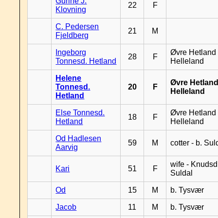
Gurine J.
22
F
Klovning
C. Pedersen
21
M
Fjeldberg
Ingeborg
Øvre Hetland 
28
F
Tonnesd. Hetland
Helleland
Helene
Øvre Hetland
Tonnesd.
20
F
Helleland
Hetland
Else Tonnesd.
Øvre Hetland 
18
F
Hetland
Helleland
Od Hadlesen
59
M
cotter - b. Sul
Aarvig
wife - Knudsd.
Kari
51
F
Suldal
Od
15
M
b. Tysvær
Jacob
11
M
b. Tysvær