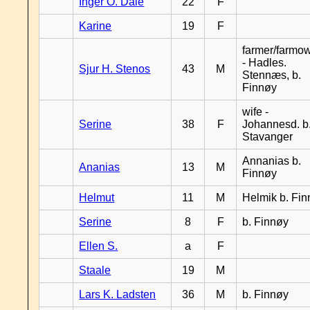
Inger O. Dale
22
F
Karine
19
F
farmer/farmo
- Hadles.
Sjur H. Stenos
43
M
Stennæs, b.
Finnøy
wife -
Serine
38
F
Johannesd. b
Stavanger
Annanias b.
Ananias
13
M
Finnøy
Helmut
11
M
Helmik b. Fi
Serine
8
F
b. Finnøy
Ellen S.
a
F
Staale
19
M
Lars K. Ladsten
36
M
b. Finnøy