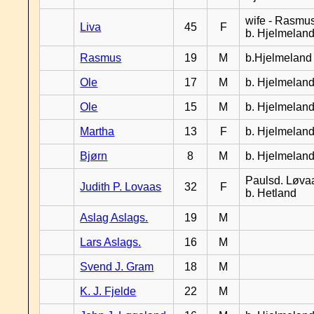
wife - Rasmus
Liva
45
F
b. Hjelmelan
Rasmus
19
M
b.Hjelmeland
Ole
17
M
b. Hjelmelan
Ole
15
M
b. Hjelmelan
Martha
13
F
b. Hjelmelan
Bjørn
8
M
b. Hjelmelan
Paulsd. Løva
Judith P. Lovaas
32
F
b. Hetland
Aslag Aslags.
19
M
Lars Aslags.
16
M
Svend J. Gram
18
M
K. J. Fjelde
22
M