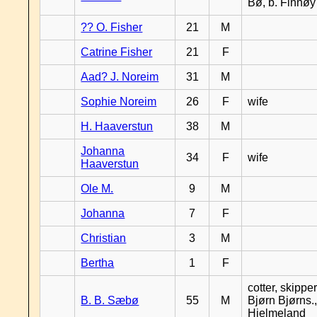
Bø, b. Finnøy
?? O. Fisher
21
M
Catrine Fisher
21
F
Aad? J. Noreim
31
M
Sophie Noreim
26
F
wife
H. Haaverstun
38
M
Johanna
34
F
wife
Haaverstun
Ole M.
9
M
Johanna
7
F
Christian
3
M
Bertha
1
F
cotter, skipper
B. B. Sæbø
55
M
Bjørn Bjørns.,
Hjelmeland