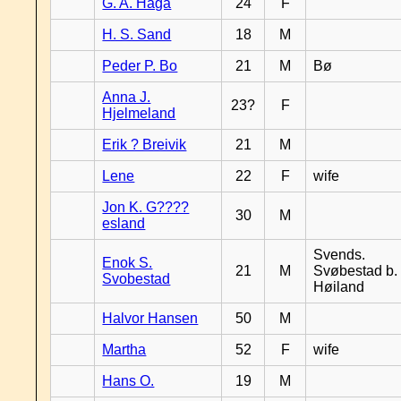
G. A. Haga
24
F
H. S. Sand
18
M
Peder P. Bo
21
M
Bø
Anna J.
23?
F
Hjelmeland
Erik ? Breivik
21
M
Lene
22
F
wife
Jon K. G????
30
M
esland
Svends.
Enok S.
21
M
Svøbestad b.
Svobestad
Høiland
Halvor Hansen
50
M
Martha
52
F
wife
Hans O.
19
M