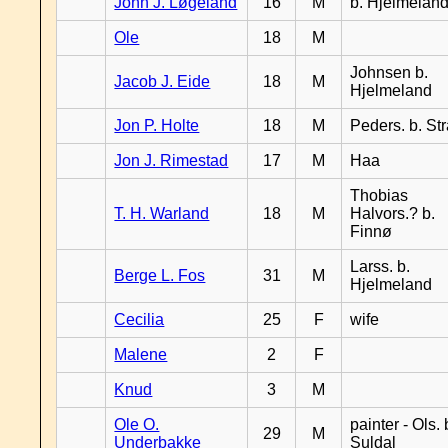
John J. Løgeland
16
M
b. Hjelmelan
Ole
18
M
Johnsen b.
Jacob J. Eide
18
M
Hjelmeland
Jon P. Holte
18
M
Peders. b. St
Jon J. Rimestad
17
M
Haa
Thobias
T. H. Warland
18
M
Halvors.? b.
Finnø
Larss. b.
Berge L. Fos
31
M
Hjelmeland
Cecilia
25
F
wife
Malene
2
F
Knud
3
M
Ole O.
painter - Ols. 
29
M
Underbakke
Suldal