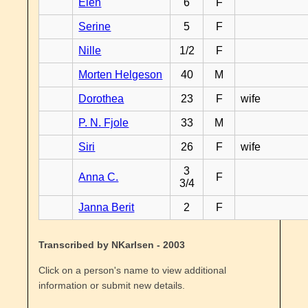
Elen
6
F
Serine
5
F
Nille
1/2
F
Morten Helgeson
40
M
Dorothea
23
F
wife
P. N. Fjole
33
M
Siri
26
F
wife
3
Anna C.
F
3/4
Janna Berit
2
F
Transcribed by NKarlsen - 2003
Click on a person's name to view additional
information or submit new details.