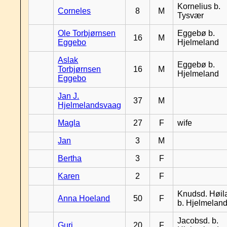
Kornelius b.
Corneles
8
M
Tysvær
Ole Torbjørnsen
Eggebø b.
16
M
Eggebo
Hjelmeland
Aslak
Eggebø b.
Torbjørnsen
16
M
Hjelmeland
Eggebo
Jan J.
37
M
Hjelmelandsvaag
Magla
27
F
wife
Jan
3
M
Bertha
3
F
Karen
2
F
Knudsd. Høil
Anna Hoeland
50
F
b. Hjelmelan
Jacobsd. b.
Guri
20
F