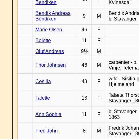
Bendixen
Kvinesdal
Bendix Andreas
Bendix Andri
9
M
Bendixen
b. Stavanger
Marie Olsen
46
F
Bolette
11
F
Oluf Andreas
9½
M
carpenter - b.
Thor Johnsen
46
M
Vinje, Telema
wife - Sisilia b
Cesilia
43
F
Hjelmeland
Talæta Thorsd
Talette
13
F
Stavanger 18
b. Stavanger
Ann Sophia
11
F
1863
Fredrik Johan
Fred John
8
M
Stavanger 18