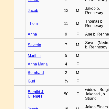
Jakob b.
Jacob
13
M
Rennesøy
Thomas b.
Thom
11
M
Rennesøy
Anna
9
F
Ane b. Renn
Søvrin (Nedr
Severin
7
M
b. Rennesøy
Marthin
5
M
Anna Maria
4
F
Bernhard
2
M
Guri
¾
F
widow - Borgi
Borgild J.
50
F
Jakobsd., b.
Ullenæs
Strand
Jakob Einars.,