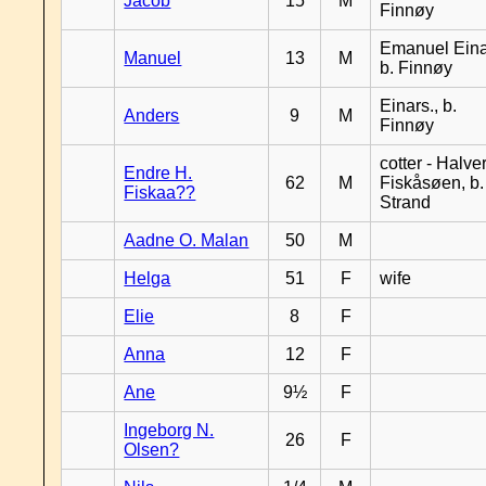
Jacob
15
M
Finnøy
Emanuel Eina
Manuel
13
M
b. Finnøy
Einars., b.
Anders
9
M
Finnøy
cotter - Halver
Endre H.
62
M
Fiskåsøen, b.
Fiskaa??
Strand
Aadne O. Malan
50
M
Helga
51
F
wife
Elie
8
F
Anna
12
F
Ane
9½
F
Ingeborg N.
26
F
Olsen?