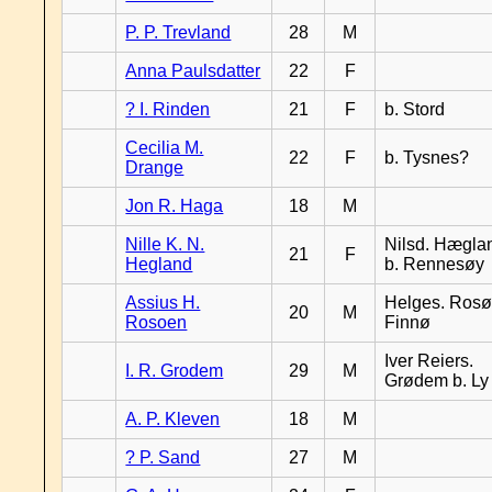
P. P. Trevland
28
M
Anna Paulsdatter
22
F
? I. Rinden
21
F
b. Stord
Cecilia M.
22
F
b. Tysnes?
Drange
Jon R. Haga
18
M
Nille K. N.
Nilsd. Hægla
21
F
Hegland
b. Rennesøy
Assius H.
Helges. Rosø,
20
M
Rosoen
Finnø
Iver Reiers.
I. R. Grodem
29
M
Grødem b. Ly
A. P. Kleven
18
M
? P. Sand
27
M