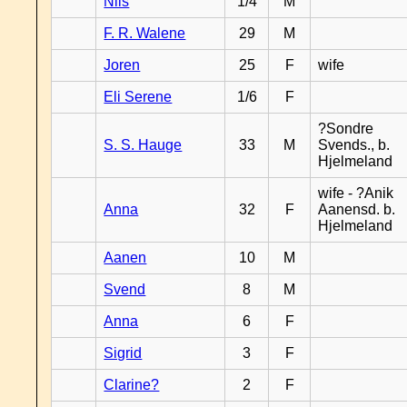
Nils
1/4
M
F. R. Walene
29
M
Joren
25
F
wife
Eli Serene
1/6
F
?Sondre
S. S. Hauge
33
M
Svends., b.
Hjelmeland
wife - ?Anik
Anna
32
F
Aanensd. b.
Hjelmeland
Aanen
10
M
Svend
8
M
Anna
6
F
Sigrid
3
F
Clarine?
2
F