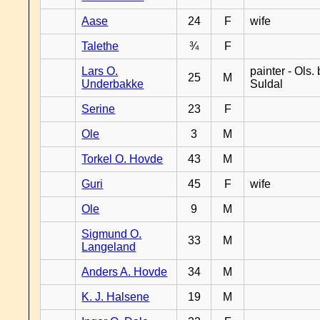
Aase
24
F
wife
Talethe
¾
F
Lars O.
painter - Ols. 
25
M
Underbakke
Suldal
Serine
23
F
Ole
3
M
Torkel O. Hovde
43
M
Guri
45
F
wife
Ole
9
M
Sigmund O.
33
M
Langeland
Anders A. Hovde
34
M
K. J. Halsene
19
M