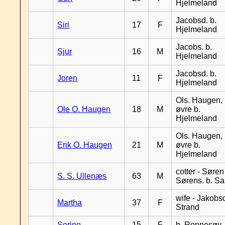
Hjelmeland
Jacobsd. b.
Siri
17
F
Hjelmeland
Jacobs. b.
Sjur
16
M
Hjelmeland
Jacobsd. b.
Joren
11
F
Hjelmeland
Ols. Haugen,
Ole O. Haugen
18
M
øvre b.
Hjelmeland
Ols. Haugen,
Erik O. Haugen
21
M
øvre b.
Hjelmeland
cotter - Søren
S. S. Ullenæs
63
M
Sørens. b. S
wife - Jakobsd
Martha
37
F
Strand
Serine
15
F
b. Rennesøy