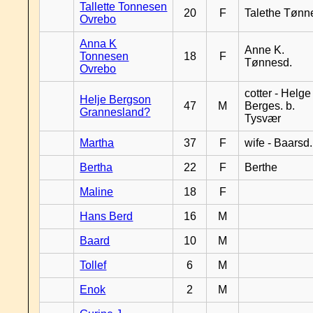
Tallette Tonnesen
20
F
Talethe Tønn
Ovrebo
Anna K
Anne K.
Tonnesen
18
F
Tønnesd.
Ovrebo
cotter - Helge
Helje Bergson
47
M
Berges. b.
Grannesland?
Tysvær
Martha
37
F
wife - Baarsd.
Bertha
22
F
Berthe
Maline
18
F
Hans Berd
16
M
Baard
10
M
Tollef
6
M
Enok
2
M