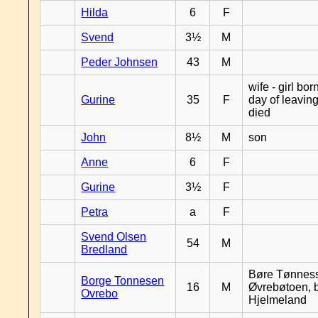
Hilda
6
F
Svend
3½
M
Peder Johnsen
43
M
wife - girl bor
Gurine
35
F
day of leavin
died
John
8½
M
son
Anne
6
F
Gurine
3½
F
Petra
a
F
Svend Olsen
54
M
Bredland
Børe Tønnes
Borge Tonnesen
16
M
Øvrebøtoen, b
Ovrebo
Hjelmeland