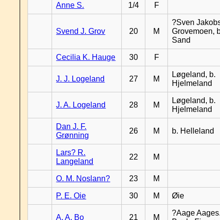
Anne S.
1/4
F
?Sven Jakobs
Svend J. Grov
20
M
Grovemoen, b
Sand
Cecilia K. Hauge
30
F
Løgeland, b.
J. J. Logeland
27
M
Hjelmeland
Løgeland, b.
J. A. Logeland
28
M
Hjelmeland
Dan J. F.
26
M
b. Helleland
Grønning
Lars? R.
22
M
Langeland
O. M. Noslann?
23
M
P. E. Oie
30
M
Øie
?Aage Aages.
A. A. Bo
21
M