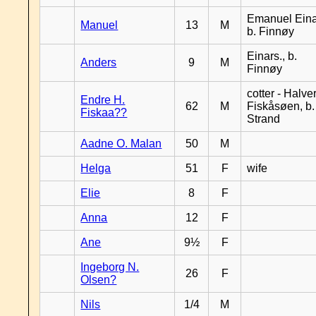
Emanuel Eina
Manuel
13
M
b. Finnøy
Einars., b.
Anders
9
M
Finnøy
cotter - Halver
Endre H.
62
M
Fiskåsøen, b.
Fiskaa??
Strand
Aadne O. Malan
50
M
Helga
51
F
wife
Elie
8
F
Anna
12
F
Ane
9½
F
Ingeborg N.
26
F
Olsen?
Nils
1/4
M