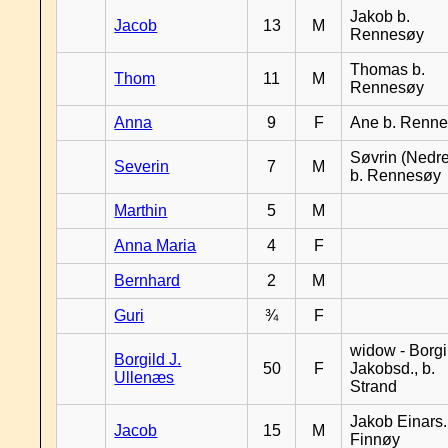
Jakob b.
Jacob
13
M
Rennesøy
Thomas b.
Thom
11
M
Rennesøy
Anna
9
F
Ane b. Renn
Søvrin (Nedr
Severin
7
M
b. Rennesøy
Marthin
5
M
Anna Maria
4
F
Bernhard
2
M
Guri
¾
F
widow - Borgi
Borgild J.
50
F
Jakobsd., b.
Ullenæs
Strand
Jakob Einars.,
Jacob
15
M
Finnøy