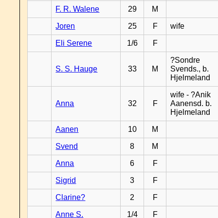
F. R. Walene
29
M
Joren
25
F
wife
Eli Serene
1/6
F
?Sondre
S. S. Hauge
33
M
Svends., b.
Hjelmeland
wife - ?Anik
Anna
32
F
Aanensd. b.
Hjelmeland
Aanen
10
M
Svend
8
M
Anna
6
F
Sigrid
3
F
Clarine?
2
F
Anne S.
1/4
F