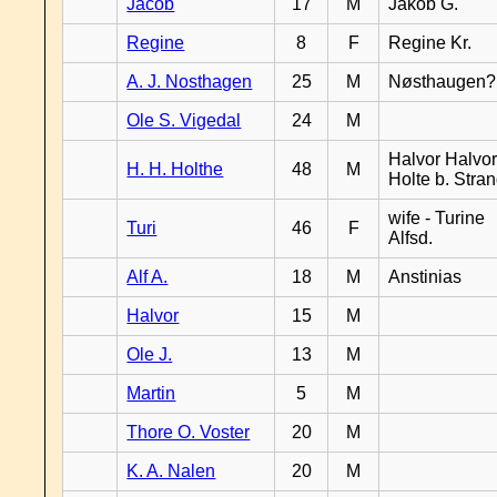
Jacob
17
M
Jakob G.
Regine
8
F
Regine Kr.
A. J. Nosthagen
25
M
Nøsthaugen?
Ole S. Vigedal
24
M
Halvor Halvor
H. H. Holthe
48
M
Holte b. Stra
wife - Turine
Turi
46
F
Alfsd.
Alf A.
18
M
Anstinias
Halvor
15
M
Ole J.
13
M
Martin
5
M
Thore O. Voster
20
M
K. A. Nalen
20
M