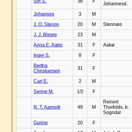
Siri S.
36
F
Johannesd.
Johannes
3
M
J. O. Stenos
20
M
Stennæs
J. J. Blegre
23
M
Anna E. Aabo
31
F
Aabø
Inger S.
8
F
Bertha
31
F
Christiansen
Carl E.
2
M
Serine M.
1/2
F
Reinert
R. T. Aamodt
49
M
Thorkilds. b.
Sogndal
Gurine
20
F