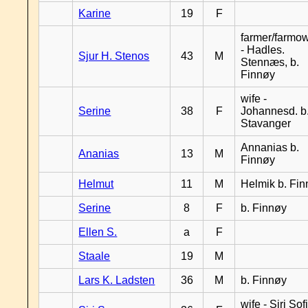
Karine
19
F
farmer/farmo
- Hadles.
Sjur H. Stenos
43
M
Stennæs, b.
Finnøy
wife -
Serine
38
F
Johannesd. b
Stavanger
Annanias b.
Ananias
13
M
Finnøy
Helmut
11
M
Helmik b. Fi
Serine
8
F
b. Finnøy
Ellen S.
a
F
Staale
19
M
Lars K. Ladsten
36
M
b. Finnøy
wife - Siri Sof