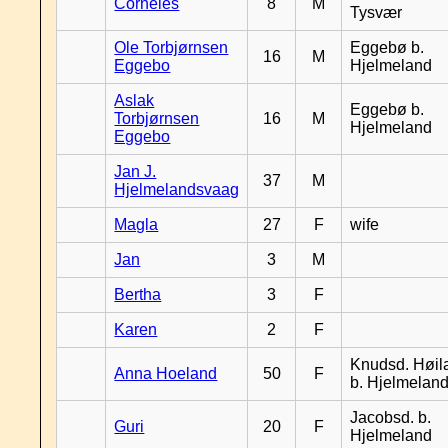
Corneles
8
M
Tysvær
Ole Torbjørnsen
Eggebø b.
16
M
Eggebo
Hjelmeland
Aslak
Eggebø b.
Torbjørnsen
16
M
Hjelmeland
Eggebo
Jan J.
37
M
Hjelmelandsvaag
Magla
27
F
wife
Jan
3
M
Bertha
3
F
Karen
2
F
Knudsd. Høil
Anna Hoeland
50
F
b. Hjelmelan
Jacobsd. b.
Guri
20
F
Hjelmeland