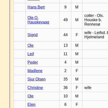
Hans Bert
9
M
cotter - Ols.
Ole O.
49
M
Houske b.
Hauskevaag
Rennesø
wife - Leifsd. 
Sigrid
44
F
Hjelmeland
Ole
13
M
Leif
11
M
Peder
4
M
Madlene
2
F
Sjur Olsen
35
M
Christine
36
F
wife
Ole
10
M
Elen
6
F