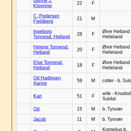
Gurine J.
22
F
Klovning
C. Pedersen
21
M
Fjeldberg
Ingeborg
Øvre Hetland 
28
F
Tonnesd. Hetland
Helleland
Helene Tonnesd.
Øvre Hetland 
20
F
Hetland
Helleland
Else Tonnesd.
Øvre Hetland 
18
F
Hetland
Helleland
Od Hadlesen
59
M
cotter - b. Sul
Aarvig
wife - Knudsd.
Kari
51
F
Suldal
Od
15
M
b. Tysvær
Jacob
11
M
b. Tysvær
Kornelius b.