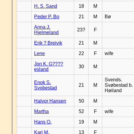
H. S. Sand
18
M
Peder P. Bo
21
M
Bø
Anna J.
23?
F
Hjelmeland
Erik ? Breivik
21
M
Lene
22
F
wife
Jon K. G????
30
M
esland
Svends.
Enok S.
21
M
Svøbestad b.
Svobestad
Høiland
Halvor Hansen
50
M
Martha
52
F
wife
Hans O.
19
M
Kari M.
13
F