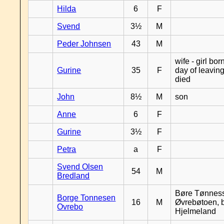
Hilda
6
F
Svend
3½
M
Peder Johnsen
43
M
wife - girl bor
Gurine
35
F
day of leavin
died
John
8½
M
son
Anne
6
F
Gurine
3½
F
Petra
a
F
Svend Olsen
54
M
Bredland
Børe Tønnes
Borge Tonnesen
16
M
Øvrebøtoen, b
Ovrebo
Hjelmeland