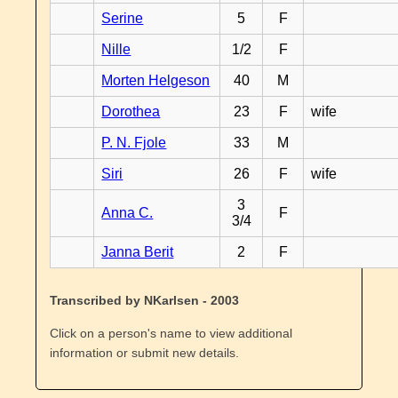
Serine
5
F
Nille
1/2
F
Morten Helgeson
40
M
Dorothea
23
F
wife
P. N. Fjole
33
M
Siri
26
F
wife
3
Anna C.
F
3/4
Janna Berit
2
F
Transcribed by NKarlsen - 2003
Click on a person's name to view additional
information or submit new details.