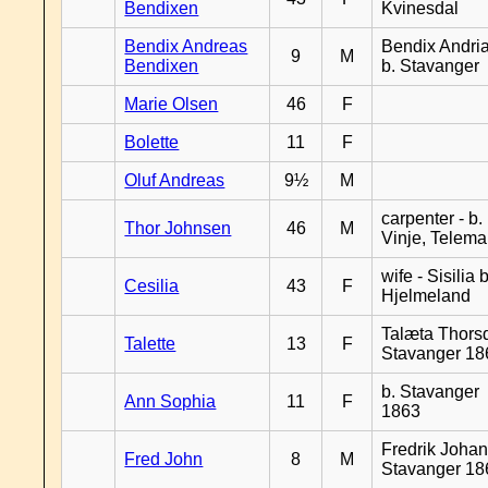
Bendixen
Kvinesdal
Bendix Andreas
Bendix Andri
9
M
Bendixen
b. Stavanger
Marie Olsen
46
F
Bolette
11
F
Oluf Andreas
9½
M
carpenter - b.
Thor Johnsen
46
M
Vinje, Telema
wife - Sisilia b
Cesilia
43
F
Hjelmeland
Talæta Thorsd
Talette
13
F
Stavanger 18
b. Stavanger
Ann Sophia
11
F
1863
Fredrik Johan
Fred John
8
M
Stavanger 18