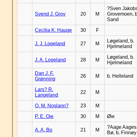
?Sven Jakobs
Svend J. Grov
20
M
Grovemoen, b
Sand
Cecilia K. Hauge
30
F
Løgeland, b.
J. J. Logeland
27
M
Hjelmeland
Løgeland, b.
J. A. Logeland
28
M
Hjelmeland
Dan J. F.
26
M
b. Helleland
Grønning
Lars? R.
22
M
Langeland
O. M. Noslann?
23
M
P. E. Oie
30
M
Øie
?Aage Aages.
A. A. Bo
21
M
Bø, b. Finnøy