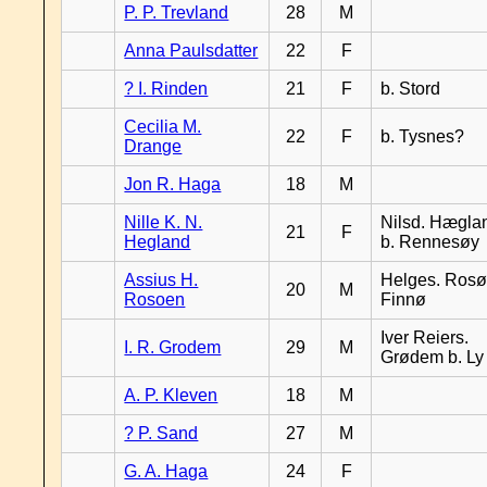
P. P. Trevland
28
M
Anna Paulsdatter
22
F
? I. Rinden
21
F
b. Stord
Cecilia M.
22
F
b. Tysnes?
Drange
Jon R. Haga
18
M
Nille K. N.
Nilsd. Hægla
21
F
Hegland
b. Rennesøy
Assius H.
Helges. Rosø,
20
M
Rosoen
Finnø
Iver Reiers.
I. R. Grodem
29
M
Grødem b. Ly
A. P. Kleven
18
M
? P. Sand
27
M
G. A. Haga
24
F