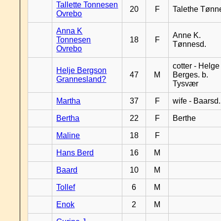
Tallette Tonnesen
20
F
Talethe Tønn
Ovrebo
Anna K
Anne K.
Tonnesen
18
F
Tønnesd.
Ovrebo
cotter - Helge
Helje Bergson
47
M
Berges. b.
Grannesland?
Tysvær
Martha
37
F
wife - Baarsd.
Bertha
22
F
Berthe
Maline
18
F
Hans Berd
16
M
Baard
10
M
Tollef
6
M
Enok
2
M