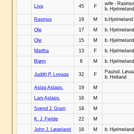
wife - Rasmus
Liva
45
F
b. Hjelmelan
Rasmus
19
M
b.Hjelmeland
Ole
17
M
b. Hjelmelan
Ole
15
M
b. Hjelmelan
Martha
13
F
b. Hjelmelan
Bjørn
8
M
b. Hjelmelan
Paulsd. Løva
Judith P. Lovaas
32
F
b. Hetland
Aslag Aslags.
19
M
Lars Aslags.
16
M
Svend J. Gram
18
M
K. J. Fjelde
22
M
John J. Løgeland
16
M
b. Hjelmelan