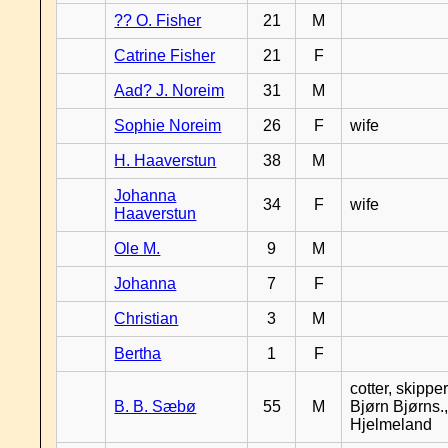
?? O. Fisher
21
M
Catrine Fisher
21
F
Aad? J. Noreim
31
M
Sophie Noreim
26
F
wife
H. Haaverstun
38
M
Johanna
34
F
wife
Haaverstun
Ole M.
9
M
Johanna
7
F
Christian
3
M
Bertha
1
F
cotter, skipper
B. B. Sæbø
55
M
Bjørn Bjørns.,
Hjelmeland