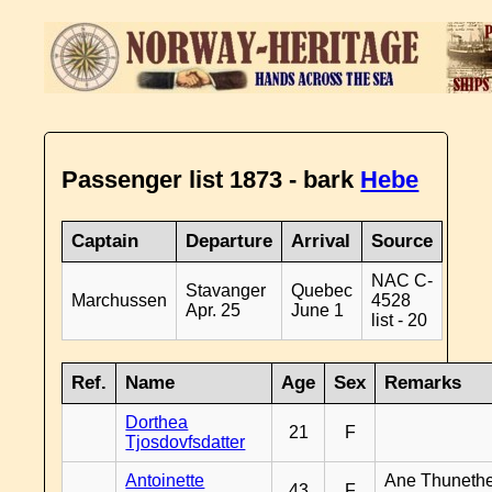
Passenger list 1873 - bark
Hebe
Captain
Departure
Arrival
Source
NAC C-
Stavanger
Quebec
Marchussen
4528
Apr. 25
June 1
list - 20
Ref.
Name
Age
Sex
Remarks
Dorthea
21
F
Tjosdovfsdatter
Antoinette
Ane Thunethe
43
F