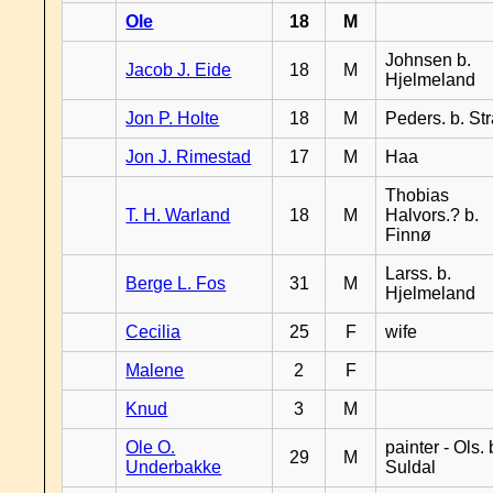
Ole
18
M
Johnsen b.
Jacob J. Eide
18
M
Hjelmeland
Jon P. Holte
18
M
Peders. b. St
Jon J. Rimestad
17
M
Haa
Thobias
T. H. Warland
18
M
Halvors.? b.
Finnø
Larss. b.
Berge L. Fos
31
M
Hjelmeland
Cecilia
25
F
wife
Malene
2
F
Knud
3
M
Ole O.
painter - Ols. 
29
M
Underbakke
Suldal