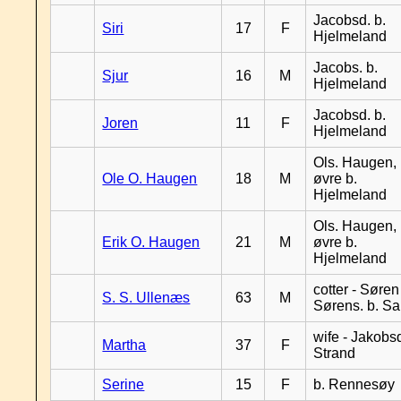
Jacobsd. b.
Siri
17
F
Hjelmeland
Jacobs. b.
Sjur
16
M
Hjelmeland
Jacobsd. b.
Joren
11
F
Hjelmeland
Ols. Haugen,
Ole O. Haugen
18
M
øvre b.
Hjelmeland
Ols. Haugen,
Erik O. Haugen
21
M
øvre b.
Hjelmeland
cotter - Søren
S. S. Ullenæs
63
M
Sørens. b. S
wife - Jakobsd
Martha
37
F
Strand
Serine
15
F
b. Rennesøy