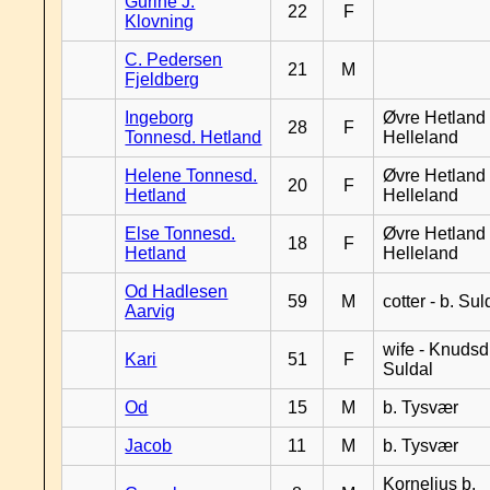
Gurine J.
22
F
Klovning
C. Pedersen
21
M
Fjeldberg
Ingeborg
Øvre Hetland 
28
F
Tonnesd. Hetland
Helleland
Helene Tonnesd.
Øvre Hetland 
20
F
Hetland
Helleland
Else Tonnesd.
Øvre Hetland 
18
F
Hetland
Helleland
Od Hadlesen
59
M
cotter - b. Sul
Aarvig
wife - Knudsd.
Kari
51
F
Suldal
Od
15
M
b. Tysvær
Jacob
11
M
b. Tysvær
Kornelius b.