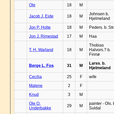
Ole
18
M
Johnsen b.
Jacob J. Eide
18
M
Hjelmeland
Jon P. Holte
18
M
Peders. b. St
Jon J. Rimestad
17
M
Haa
Thobias
T. H. Warland
18
M
Halvors.? b.
Finnø
Larss. b.
Berge L. Fos
31
M
Hjelmeland
Cecilia
25
F
wife
Malene
2
F
Knud
3
M
Ole O.
painter - Ols. 
29
M
Underbakke
Suldal