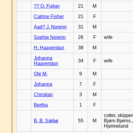
?? O. Fisher
21
M
Catrine Fisher
21
F
Aad? J. Noreim
31
M
Sophie Noreim
26
F
wife
H. Haaverstun
38
M
Johanna
34
F
wife
Haaverstun
Ole M.
9
M
Johanna
7
F
Christian
3
M
Bertha
1
F
cotter, skipper
B. B. Sæbø
55
M
Bjørn Bjørns.,
Hjelmeland