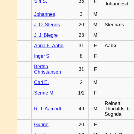
Siri S.
36
F
Johannesd.
Johannes
3
M
J. O. Stenos
20
M
Stennæs
J. J. Blegre
23
M
Anna E. Aabo
31
F
Aabø
Inger S.
8
F
Bertha
31
F
Christiansen
Carl E.
2
M
Serine M.
1/2
F
Reinert
R. T. Aamodt
49
M
Thorkilds. b.
Sogndal
Gurine
20
F