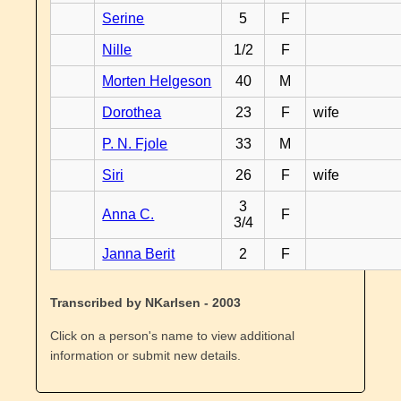
Serine
5
F
Nille
1/2
F
Morten Helgeson
40
M
Dorothea
23
F
wife
P. N. Fjole
33
M
Siri
26
F
wife
3
Anna C.
F
3/4
Janna Berit
2
F
Transcribed by NKarlsen - 2003
Click on a person's name to view additional
information or submit new details.