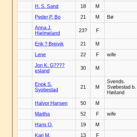
H. S. Sand
18
M
Peder P. Bo
21
M
Bø
Anna J.
23?
F
Hjelmeland
Erik ? Breivik
21
M
Lene
22
F
wife
Jon K. G????
30
M
esland
Svends.
Enok S.
21
M
Svøbestad b.
Svobestad
Høiland
Halvor Hansen
50
M
Martha
52
F
wife
Hans O.
19
M
Kari M.
13
F