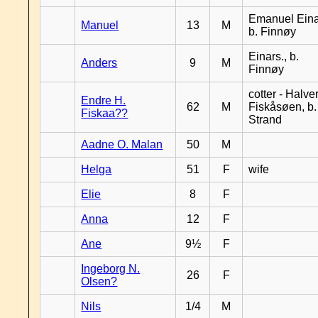
Emanuel Eina
Manuel
13
M
b. Finnøy
Einars., b.
Anders
9
M
Finnøy
cotter - Halver
Endre H.
62
M
Fiskåsøen, b.
Fiskaa??
Strand
Aadne O. Malan
50
M
Helga
51
F
wife
Elie
8
F
Anna
12
F
Ane
9½
F
Ingeborg N.
26
F
Olsen?
Nils
1/4
M