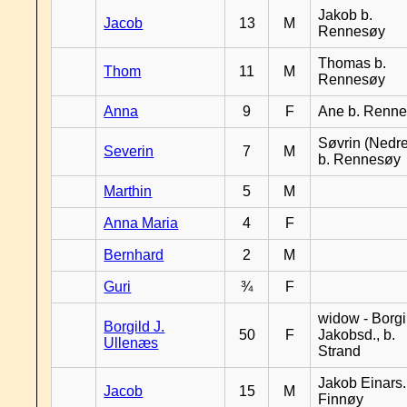
Jakob b.
Jacob
13
M
Rennesøy
Thomas b.
Thom
11
M
Rennesøy
Anna
9
F
Ane b. Renn
Søvrin (Nedr
Severin
7
M
b. Rennesøy
Marthin
5
M
Anna Maria
4
F
Bernhard
2
M
Guri
¾
F
widow - Borgi
Borgild J.
50
F
Jakobsd., b.
Ullenæs
Strand
Jakob Einars.,
Jacob
15
M
Finnøy