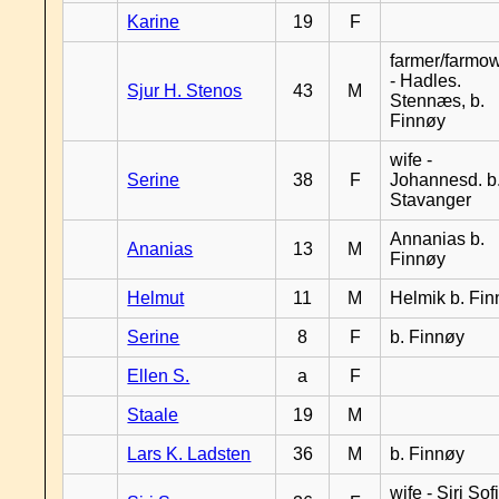
Karine
19
F
farmer/farmo
- Hadles.
Sjur H. Stenos
43
M
Stennæs, b.
Finnøy
wife -
Serine
38
F
Johannesd. b
Stavanger
Annanias b.
Ananias
13
M
Finnøy
Helmut
11
M
Helmik b. Fi
Serine
8
F
b. Finnøy
Ellen S.
a
F
Staale
19
M
Lars K. Ladsten
36
M
b. Finnøy
wife - Siri Sof