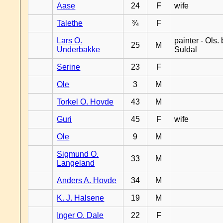
Aase
24
F
wife
Talethe
¾
F
Lars O.
painter - Ols. 
25
M
Underbakke
Suldal
Serine
23
F
Ole
3
M
Torkel O. Hovde
43
M
Guri
45
F
wife
Ole
9
M
Sigmund O.
33
M
Langeland
Anders A. Hovde
34
M
K. J. Halsene
19
M
Inger O. Dale
22
F