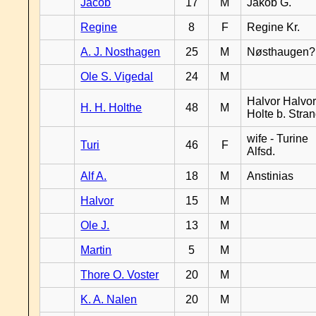
Jacob
17
M
Jakob G.
Regine
8
F
Regine Kr.
A. J. Nosthagen
25
M
Nøsthaugen?
Ole S. Vigedal
24
M
Halvor Halvor
H. H. Holthe
48
M
Holte b. Stra
wife - Turine
Turi
46
F
Alfsd.
Alf A.
18
M
Anstinias
Halvor
15
M
Ole J.
13
M
Martin
5
M
Thore O. Voster
20
M
K. A. Nalen
20
M