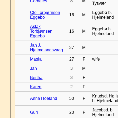
Corneles
8
M
Tysvær
Ole Torbjørnsen
Eggebø b.
16
M
Eggebo
Hjelmeland
Aslak
Eggebø b.
Torbjørnsen
16
M
Hjelmeland
Eggebo
Jan J.
37
M
Hjelmelandsvaag
Magla
27
F
wife
Jan
3
M
Bertha
3
F
Karen
2
F
Knudsd. Høil
Anna Hoeland
50
F
b. Hjelmelan
Jacobsd. b.
Guri
20
F
Hjelmeland