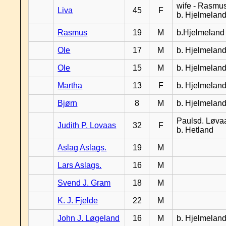
wife - Rasmus
Liva
45
F
b. Hjelmelan
Rasmus
19
M
b.Hjelmeland
Ole
17
M
b. Hjelmelan
Ole
15
M
b. Hjelmelan
Martha
13
F
b. Hjelmelan
Bjørn
8
M
b. Hjelmelan
Paulsd. Løva
Judith P. Lovaas
32
F
b. Hetland
Aslag Aslags.
19
M
Lars Aslags.
16
M
Svend J. Gram
18
M
K. J. Fjelde
22
M
John J. Løgeland
16
M
b. Hjelmelan