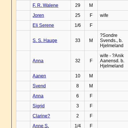
F. R. Walene
29
M
Joren
25
F
wife
Eli Serene
1/6
F
?Sondre
S. S. Hauge
33
M
Svends., b.
Hjelmeland
wife - ?Anik
Anna
32
F
Aanensd. b.
Hjelmeland
Aanen
10
M
Svend
8
M
Anna
6
F
Sigrid
3
F
Clarine?
2
F
Anne S.
1/4
F