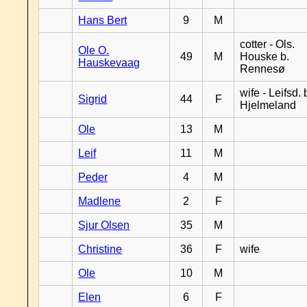
Hans Bert
9
M
cotter - Ols.
Ole O.
49
M
Houske b.
Hauskevaag
Rennesø
wife - Leifsd. 
Sigrid
44
F
Hjelmeland
Ole
13
M
Leif
11
M
Peder
4
M
Madlene
2
F
Sjur Olsen
35
M
Christine
36
F
wife
Ole
10
M
Elen
6
F