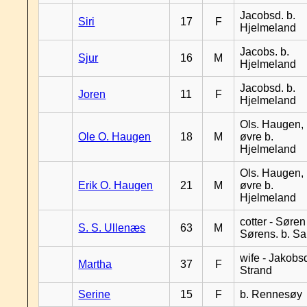
Jacobsd. b.
Siri
17
F
Hjelmeland
Jacobs. b.
Sjur
16
M
Hjelmeland
Jacobsd. b.
Joren
11
F
Hjelmeland
Ols. Haugen,
Ole O. Haugen
18
M
øvre b.
Hjelmeland
Ols. Haugen,
Erik O. Haugen
21
M
øvre b.
Hjelmeland
cotter - Søren
S. S. Ullenæs
63
M
Sørens. b. S
wife - Jakobsd
Martha
37
F
Strand
Serine
15
F
b. Rennesøy