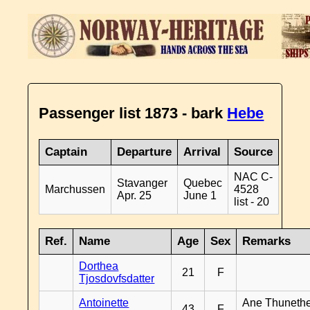
Passenger list 1873 - bark
Hebe
Captain
Departure
Arrival
Source
NAC C-
Stavanger
Quebec
Marchussen
4528
Apr. 25
June 1
list - 20
Ref.
Name
Age
Sex
Remarks
Dorthea
21
F
Tjosdovfsdatter
Antoinette
Ane Thunethe
43
F