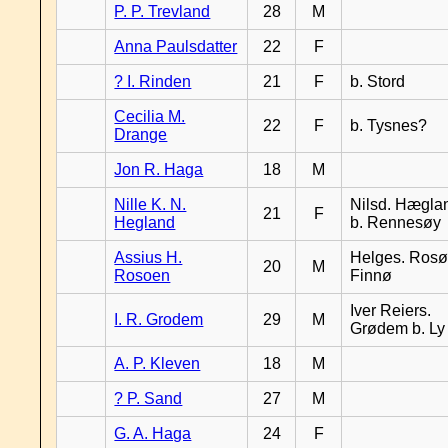
P. P. Trevland
28
M
Anna Paulsdatter
22
F
? I. Rinden
21
F
b. Stord
Cecilia M.
22
F
b. Tysnes?
Drange
Jon R. Haga
18
M
Nille K. N.
Nilsd. Hægla
21
F
Hegland
b. Rennesøy
Assius H.
Helges. Rosø,
20
M
Rosoen
Finnø
Iver Reiers.
I. R. Grodem
29
M
Grødem b. Ly
A. P. Kleven
18
M
? P. Sand
27
M
G. A. Haga
24
F