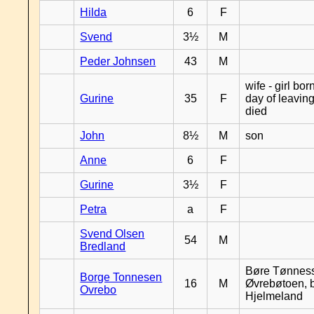
Hilda
6
F
Svend
3½
M
Peder Johnsen
43
M
wife - girl bor
Gurine
35
F
day of leavin
died
John
8½
M
son
Anne
6
F
Gurine
3½
F
Petra
a
F
Svend Olsen
54
M
Bredland
Børe Tønnes
Borge Tonnesen
16
M
Øvrebøtoen, b
Ovrebo
Hjelmeland