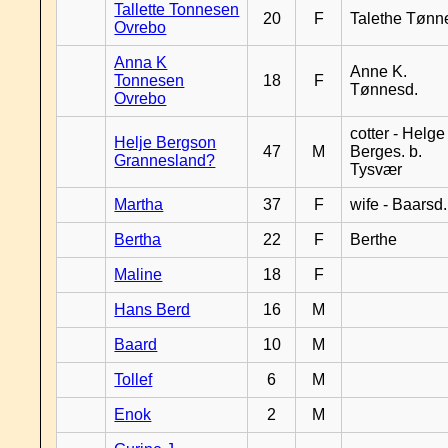
Tallette Tonnesen
20
F
Talethe Tønn
Ovrebo
Anna K
Anne K.
Tonnesen
18
F
Tønnesd.
Ovrebo
cotter - Helge
Helje Bergson
47
M
Berges. b.
Grannesland?
Tysvær
Martha
37
F
wife - Baarsd.
Bertha
22
F
Berthe
Maline
18
F
Hans Berd
16
M
Baard
10
M
Tollef
6
M
Enok
2
M