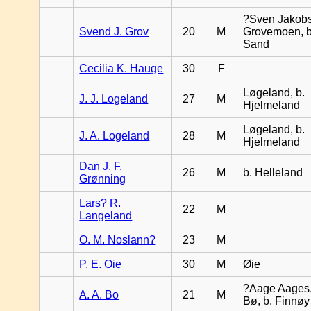
?Sven Jakobs
Svend J. Grov
20
M
Grovemoen, b
Sand
Cecilia K. Hauge
30
F
Løgeland, b.
J. J. Logeland
27
M
Hjelmeland
Løgeland, b.
J. A. Logeland
28
M
Hjelmeland
Dan J. F.
26
M
b. Helleland
Grønning
Lars? R.
22
M
Langeland
O. M. Noslann?
23
M
P. E. Oie
30
M
Øie
?Aage Aages.
A. A. Bo
21
M
Bø, b. Finnøy