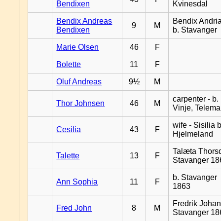
Bendixen
Kvinesdal
Bendix Andreas
Bendix Andri
9
M
Bendixen
b. Stavanger
Marie Olsen
46
F
Bolette
11
F
Oluf Andreas
9½
M
carpenter - b.
Thor Johnsen
46
M
Vinje, Telema
wife - Sisilia b
Cesilia
43
F
Hjelmeland
Talæta Thorsd
Talette
13
F
Stavanger 18
b. Stavanger
Ann Sophia
11
F
1863
Fredrik Johan
Fred John
8
M
Stavanger 18