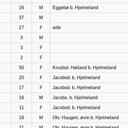
16
M
Eggebø b. Hjelmeland
37
M
27
F
wife
3
M
3
F
2
F
50
F
Knudsd. Høiland b. Hjelmeland
20
F
Jacobsd. b. Hjelmeland
17
F
Jacobsd. b. Hjelmeland
16
M
Jacobs. b. Hjelmeland
11
F
Jacobsd. b. Hjelmeland
18
M
Ols. Haugen, øvre b. Hjelmeland
21
M
Ols. Haugen, øvre b. Hjelmeland