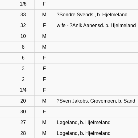
1/6
F
33
M
?Sondre Svends., b. Hjelmeland
32
F
wife - ?Anik Aanensd. b. Hjelmeland
10
M
8
M
6
F
3
F
2
F
1/4
F
20
M
?Sven Jakobs. Grovemoen, b. Sand
30
F
27
M
Løgeland, b. Hjelmeland
28
M
Løgeland, b. Hjelmeland