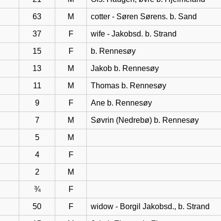
63
M
cotter - Søren Sørens. b. Sand
37
F
wife - Jakobsd. b. Strand
15
F
b. Rennesøy
13
M
Jakob b. Rennesøy
11
M
Thomas b. Rennesøy
9
F
Ane b. Rennesøy
7
M
Søvrin (Nedrebø) b. Rennesøy
5
M
4
F
2
M
¾
F
50
F
widow - Borgil Jakobsd., b. Strand