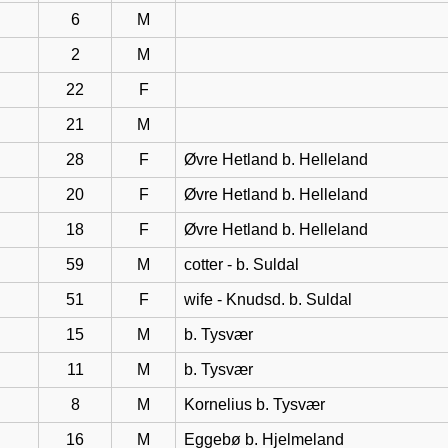
6
M
2
M
22
F
21
M
28
F
Øvre Hetland b. Helleland
20
F
Øvre Hetland b. Helleland
18
F
Øvre Hetland b. Helleland
59
M
cotter - b. Suldal
51
F
wife - Knudsd. b. Suldal
15
M
b. Tysvær
11
M
b. Tysvær
8
M
Kornelius b. Tysvær
16
M
Eggebø b. Hjelmeland