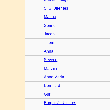
S. S. Ullenæs
Martha
Serine
Jacob
Thom
Anna
Severin
Marthin
Anna Maria
Bernhard
Guri
Borgild J. Ullenæs