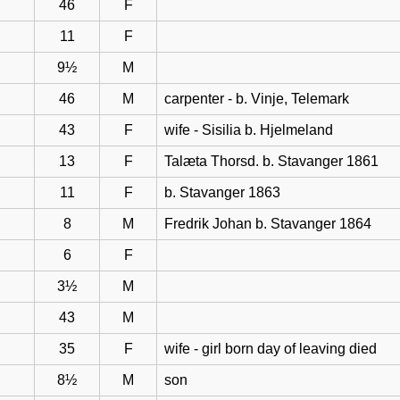
46
F
11
F
9½
M
46
M
carpenter - b. Vinje, Telemark
43
F
wife - Sisilia b. Hjelmeland
13
F
Talæta Thorsd. b. Stavanger 1861
11
F
b. Stavanger 1863
8
M
Fredrik Johan b. Stavanger 1864
6
F
3½
M
43
M
35
F
wife - girl born day of leaving died
8½
M
son