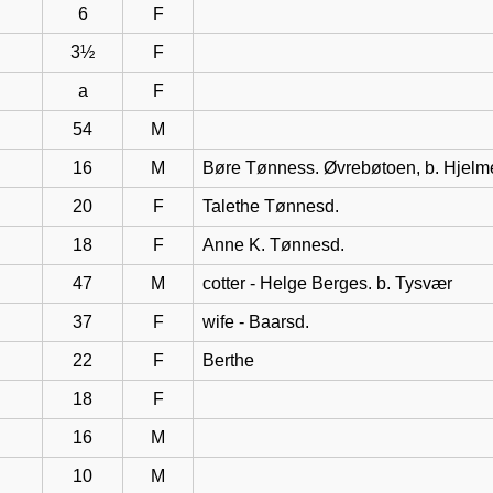
6
F
3½
F
a
F
54
M
16
M
Børe Tønness. Øvrebøtoen, b. Hjelm
20
F
Talethe Tønnesd.
18
F
Anne K. Tønnesd.
47
M
cotter - Helge Berges. b. Tysvær
37
F
wife - Baarsd.
22
F
Berthe
18
F
16
M
10
M