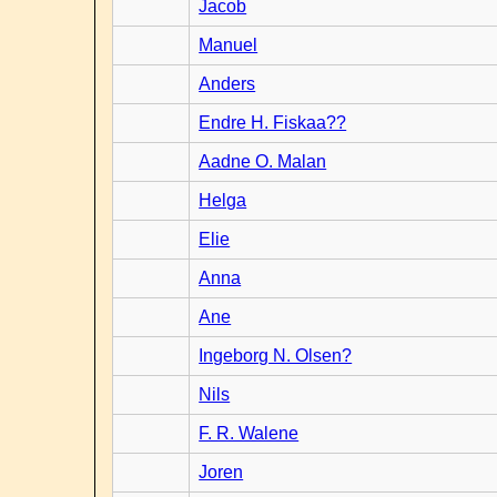
Jacob
Manuel
Anders
Endre H. Fiskaa??
Aadne O. Malan
Helga
Elie
Anna
Ane
Ingeborg N. Olsen?
Nils
F. R. Walene
Joren