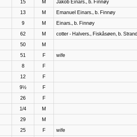
15
M
Jakob Einars., b. Finnøy
13
M
Emanuel Einars., b. Finnøy
9
M
Einars., b. Finnøy
62
M
cotter - Halvers., Fiskåsøen, b. Stran
50
M
51
F
wife
8
F
12
F
9½
F
26
F
1/4
M
29
M
25
F
wife