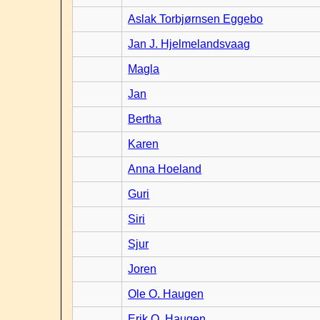
Aslak Torbjørnsen Eggebo
Jan J. Hjelmelandsvaag
Magla
Jan
Bertha
Karen
Anna Hoeland
Guri
Siri
Sjur
Joren
Ole O. Haugen
Erik O. Haugen