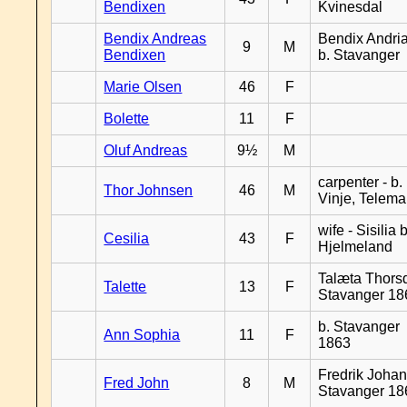
Bendixen
Kvinesdal
Bendix Andreas
Bendix Andri
9
M
Bendixen
b. Stavanger
Marie Olsen
46
F
Bolette
11
F
Oluf Andreas
9½
M
carpenter - b.
Thor Johnsen
46
M
Vinje, Telema
wife - Sisilia b
Cesilia
43
F
Hjelmeland
Talæta Thorsd
Talette
13
F
Stavanger 18
b. Stavanger
Ann Sophia
11
F
1863
Fredrik Johan
Fred John
8
M
Stavanger 18