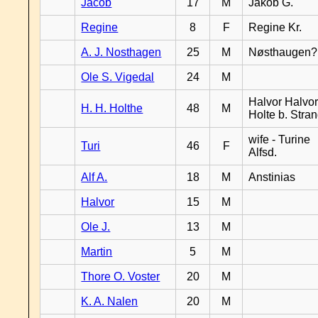
Jacob
17
M
Jakob G.
Regine
8
F
Regine Kr.
A. J. Nosthagen
25
M
Nøsthaugen?
Ole S. Vigedal
24
M
Halvor Halvor
H. H. Holthe
48
M
Holte b. Stra
wife - Turine
Turi
46
F
Alfsd.
Alf A.
18
M
Anstinias
Halvor
15
M
Ole J.
13
M
Martin
5
M
Thore O. Voster
20
M
K. A. Nalen
20
M