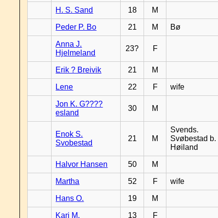
H. S. Sand
18
M
Peder P. Bo
21
M
Bø
Anna J.
23?
F
Hjelmeland
Erik ? Breivik
21
M
Lene
22
F
wife
Jon K. G????
30
M
esland
Svends.
Enok S.
21
M
Svøbestad b.
Svobestad
Høiland
Halvor Hansen
50
M
Martha
52
F
wife
Hans O.
19
M
Kari M.
13
F