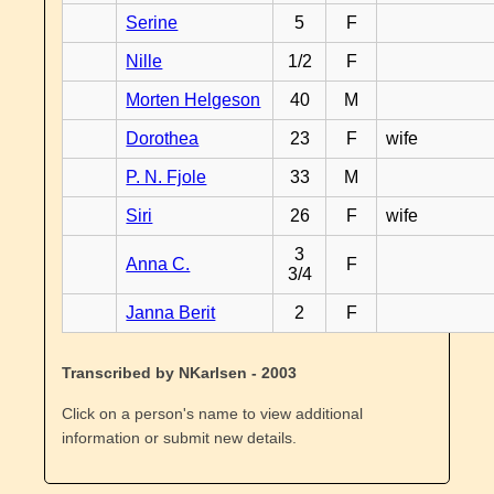
Serine
5
F
Nille
1/2
F
Morten Helgeson
40
M
Dorothea
23
F
wife
P. N. Fjole
33
M
Siri
26
F
wife
3
Anna C.
F
3/4
Janna Berit
2
F
Transcribed by NKarlsen - 2003
Click on a person's name to view additional
information or submit new details.