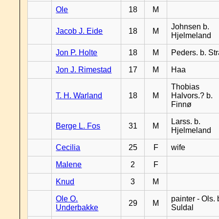
Ole
18
M
Johnsen b.
Jacob J. Eide
18
M
Hjelmeland
Jon P. Holte
18
M
Peders. b. St
Jon J. Rimestad
17
M
Haa
Thobias
T. H. Warland
18
M
Halvors.? b.
Finnø
Larss. b.
Berge L. Fos
31
M
Hjelmeland
Cecilia
25
F
wife
Malene
2
F
Knud
3
M
Ole O.
painter - Ols. 
29
M
Underbakke
Suldal