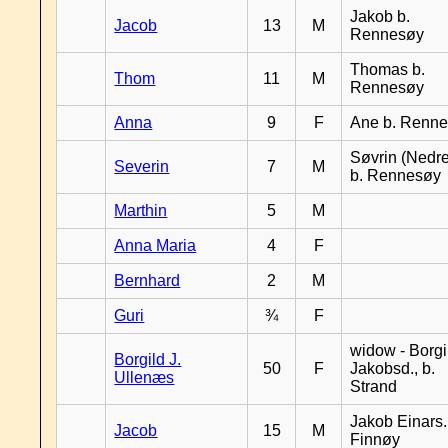
Jakob b.
Jacob
13
M
Rennesøy
Thomas b.
Thom
11
M
Rennesøy
Anna
9
F
Ane b. Renn
Søvrin (Nedr
Severin
7
M
b. Rennesøy
Marthin
5
M
Anna Maria
4
F
Bernhard
2
M
Guri
¾
F
widow - Borgi
Borgild J.
50
F
Jakobsd., b.
Ullenæs
Strand
Jakob Einars.,
Jacob
15
M
Finnøy