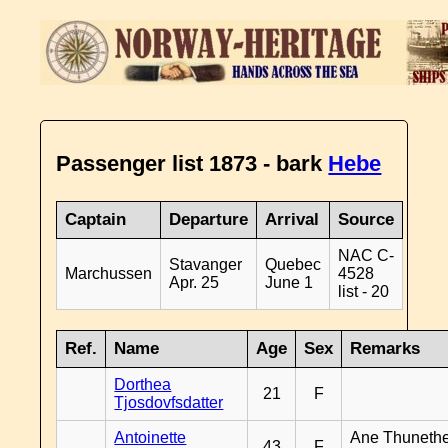
Passenger list 1873 - bark
Hebe
Captain
Departure
Arrival
Source
NAC C-
Stavanger
Quebec
Marchussen
4528
Apr. 25
June 1
list - 20
Ref.
Name
Age
Sex
Remarks
Dorthea
21
F
Tjosdovfsdatter
Antoinette
Ane Thunethe
43
F