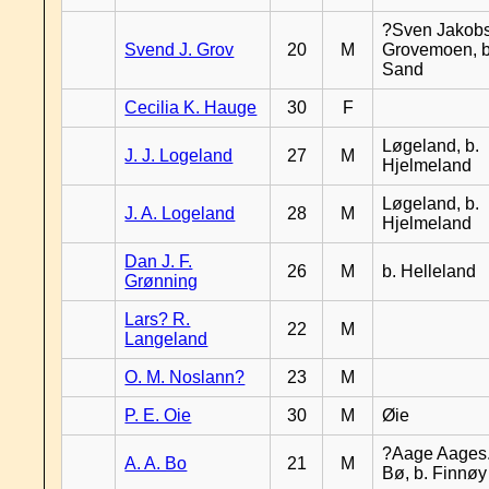
?Sven Jakobs
Svend J. Grov
20
M
Grovemoen, b
Sand
Cecilia K. Hauge
30
F
Løgeland, b.
J. J. Logeland
27
M
Hjelmeland
Løgeland, b.
J. A. Logeland
28
M
Hjelmeland
Dan J. F.
26
M
b. Helleland
Grønning
Lars? R.
22
M
Langeland
O. M. Noslann?
23
M
P. E. Oie
30
M
Øie
?Aage Aages.
A. A. Bo
21
M
Bø, b. Finnøy