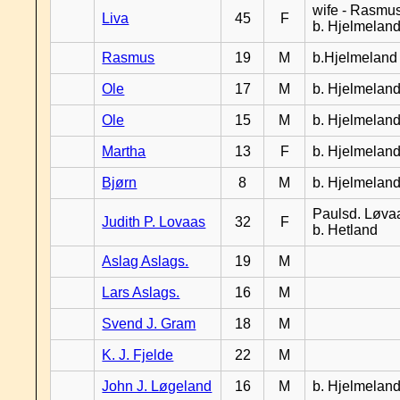
wife - Rasmus
Liva
45
F
b. Hjelmelan
Rasmus
19
M
b.Hjelmeland
Ole
17
M
b. Hjelmelan
Ole
15
M
b. Hjelmelan
Martha
13
F
b. Hjelmelan
Bjørn
8
M
b. Hjelmelan
Paulsd. Løva
Judith P. Lovaas
32
F
b. Hetland
Aslag Aslags.
19
M
Lars Aslags.
16
M
Svend J. Gram
18
M
K. J. Fjelde
22
M
John J. Løgeland
16
M
b. Hjelmelan