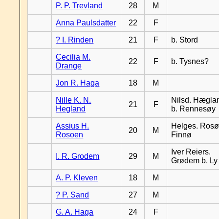
P. P. Trevland
28
M
Anna Paulsdatter
22
F
? I. Rinden
21
F
b. Stord
Cecilia M.
22
F
b. Tysnes?
Drange
Jon R. Haga
18
M
Nille K. N.
Nilsd. Hægla
21
F
Hegland
b. Rennesøy
Assius H.
Helges. Rosø,
20
M
Rosoen
Finnø
Iver Reiers.
I. R. Grodem
29
M
Grødem b. Ly
A. P. Kleven
18
M
? P. Sand
27
M
G. A. Haga
24
F