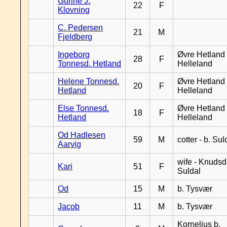
Gurine J.
22
F
Klovning
C. Pedersen
21
M
Fjeldberg
Ingeborg
Øvre Hetland 
28
F
Tonnesd. Hetland
Helleland
Helene Tonnesd.
Øvre Hetland 
20
F
Hetland
Helleland
Else Tonnesd.
Øvre Hetland 
18
F
Hetland
Helleland
Od Hadlesen
59
M
cotter - b. Sul
Aarvig
wife - Knudsd.
Kari
51
F
Suldal
Od
15
M
b. Tysvær
Jacob
11
M
b. Tysvær
Kornelius b.