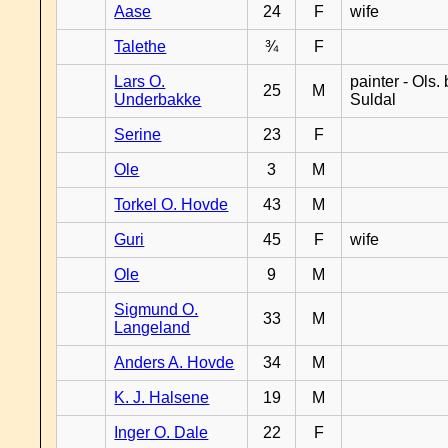
Aase
24
F
wife
Talethe
¾
F
Lars O.
painter - Ols. 
25
M
Underbakke
Suldal
Serine
23
F
Ole
3
M
Torkel O. Hovde
43
M
Guri
45
F
wife
Ole
9
M
Sigmund O.
33
M
Langeland
Anders A. Hovde
34
M
K. J. Halsene
19
M
Inger O. Dale
22
F