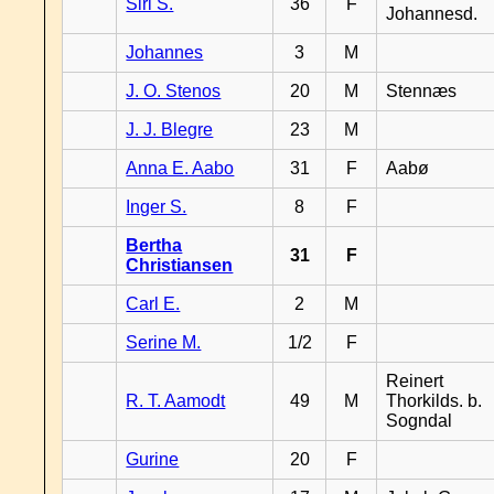
Siri S.
36
F
Johannesd.
Johannes
3
M
J. O. Stenos
20
M
Stennæs
J. J. Blegre
23
M
Anna E. Aabo
31
F
Aabø
Inger S.
8
F
Bertha
31
F
Christiansen
Carl E.
2
M
Serine M.
1/2
F
Reinert
R. T. Aamodt
49
M
Thorkilds. b.
Sogndal
Gurine
20
F