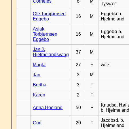
Corneles
8
M
Tysvær
Ole Torbjørnsen
Eggebø b.
16
M
Eggebo
Hjelmeland
Aslak
Eggebø b.
Torbjørnsen
16
M
Hjelmeland
Eggebo
Jan J.
37
M
Hjelmelandsvaag
Magla
27
F
wife
Jan
3
M
Bertha
3
F
Karen
2
F
Knudsd. Høil
Anna Hoeland
50
F
b. Hjelmelan
Jacobsd. b.
Guri
20
F
Hjelmeland