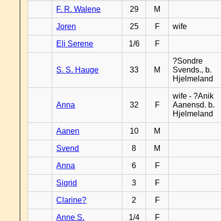
F. R. Walene
29
M
Joren
25
F
wife
Eli Serene
1/6
F
?Sondre
S. S. Hauge
33
M
Svends., b.
Hjelmeland
wife - ?Anik
Anna
32
F
Aanensd. b.
Hjelmeland
Aanen
10
M
Svend
8
M
Anna
6
F
Sigrid
3
F
Clarine?
2
F
Anne S.
1/4
F