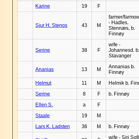
Karine
19
F
farmer/farmo
- Hadles.
Sjur H. Stenos
43
M
Stennæs, b.
Finnøy
wife -
Serine
38
F
Johannesd. b
Stavanger
Annanias b.
Ananias
13
M
Finnøy
Helmut
11
M
Helmik b. Fi
Serine
8
F
b. Finnøy
Ellen S.
a
F
Staale
19
M
Lars K. Ladsten
36
M
b. Finnøy
wife - Siri Sof