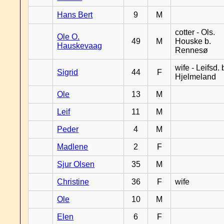
Hans Bert
9
M
cotter - Ols.
Ole O.
49
M
Houske b.
Hauskevaag
Rennesø
wife - Leifsd. 
Sigrid
44
F
Hjelmeland
Ole
13
M
Leif
11
M
Peder
4
M
Madlene
2
F
Sjur Olsen
35
M
Christine
36
F
wife
Ole
10
M
Elen
6
F