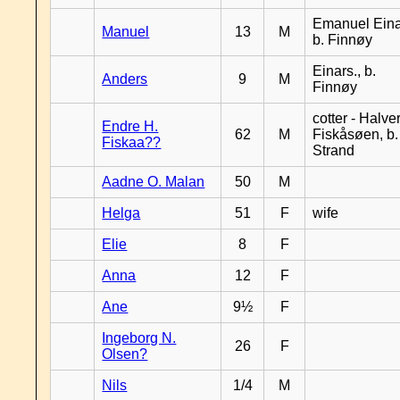
Emanuel Eina
Manuel
13
M
b. Finnøy
Einars., b.
Anders
9
M
Finnøy
cotter - Halver
Endre H.
62
M
Fiskåsøen, b.
Fiskaa??
Strand
Aadne O. Malan
50
M
Helga
51
F
wife
Elie
8
F
Anna
12
F
Ane
9½
F
Ingeborg N.
26
F
Olsen?
Nils
1/4
M