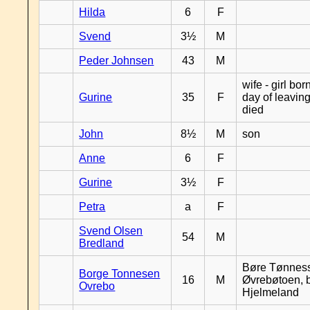
Hilda
6
F
Svend
3½
M
Peder Johnsen
43
M
wife - girl bor
Gurine
35
F
day of leavin
died
John
8½
M
son
Anne
6
F
Gurine
3½
F
Petra
a
F
Svend Olsen
54
M
Bredland
Børe Tønnes
Borge Tonnesen
16
M
Øvrebøtoen, b
Ovrebo
Hjelmeland