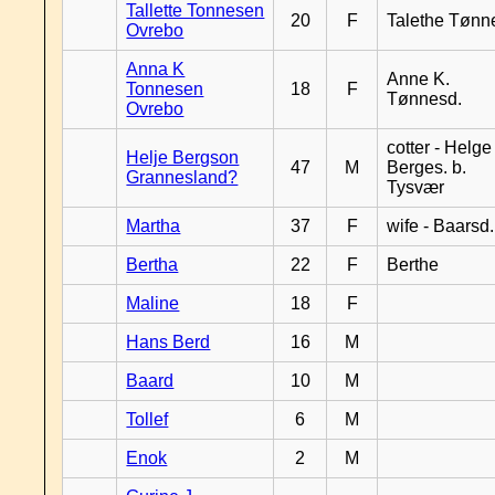
Tallette Tonnesen
20
F
Talethe Tønn
Ovrebo
Anna K
Anne K.
Tonnesen
18
F
Tønnesd.
Ovrebo
cotter - Helge
Helje Bergson
47
M
Berges. b.
Grannesland?
Tysvær
Martha
37
F
wife - Baarsd.
Bertha
22
F
Berthe
Maline
18
F
Hans Berd
16
M
Baard
10
M
Tollef
6
M
Enok
2
M