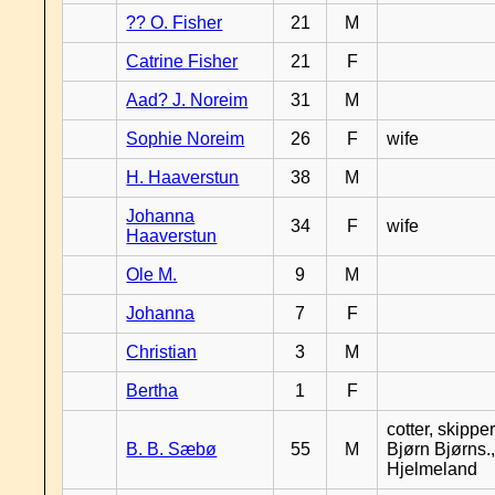
?? O. Fisher
21
M
Catrine Fisher
21
F
Aad? J. Noreim
31
M
Sophie Noreim
26
F
wife
H. Haaverstun
38
M
Johanna
34
F
wife
Haaverstun
Ole M.
9
M
Johanna
7
F
Christian
3
M
Bertha
1
F
cotter, skipper
B. B. Sæbø
55
M
Bjørn Bjørns.,
Hjelmeland