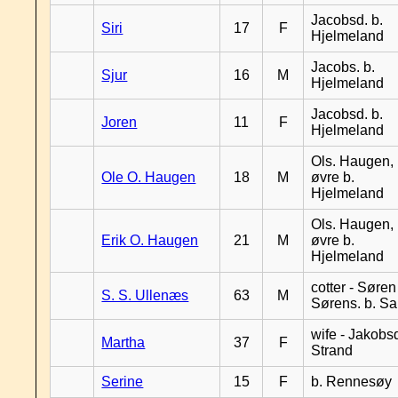
Jacobsd. b.
Siri
17
F
Hjelmeland
Jacobs. b.
Sjur
16
M
Hjelmeland
Jacobsd. b.
Joren
11
F
Hjelmeland
Ols. Haugen,
Ole O. Haugen
18
M
øvre b.
Hjelmeland
Ols. Haugen,
Erik O. Haugen
21
M
øvre b.
Hjelmeland
cotter - Søren
S. S. Ullenæs
63
M
Sørens. b. S
wife - Jakobsd
Martha
37
F
Strand
Serine
15
F
b. Rennesøy