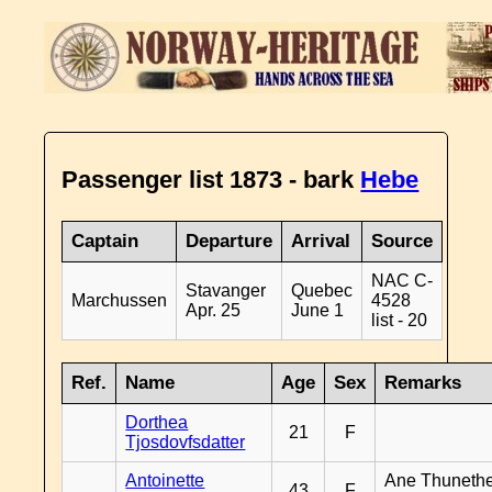
Passenger list 1873 - bark
Hebe
Captain
Departure
Arrival
Source
NAC C-
Stavanger
Quebec
Marchussen
4528
Apr. 25
June 1
list - 20
Ref.
Name
Age
Sex
Remarks
Dorthea
21
F
Tjosdovfsdatter
Antoinette
Ane Thunethe
43
F