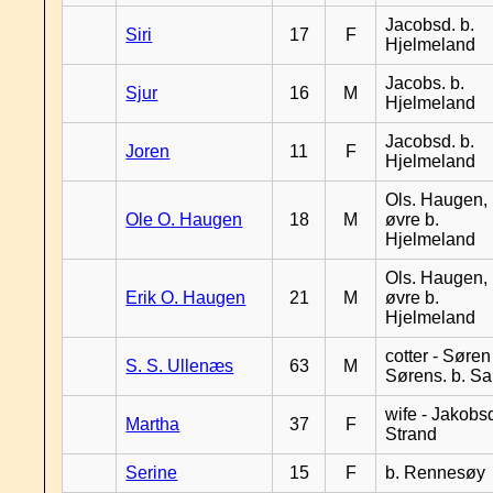
Jacobsd. b.
Siri
17
F
Hjelmeland
Jacobs. b.
Sjur
16
M
Hjelmeland
Jacobsd. b.
Joren
11
F
Hjelmeland
Ols. Haugen,
Ole O. Haugen
18
M
øvre b.
Hjelmeland
Ols. Haugen,
Erik O. Haugen
21
M
øvre b.
Hjelmeland
cotter - Søren
S. S. Ullenæs
63
M
Sørens. b. S
wife - Jakobsd
Martha
37
F
Strand
Serine
15
F
b. Rennesøy