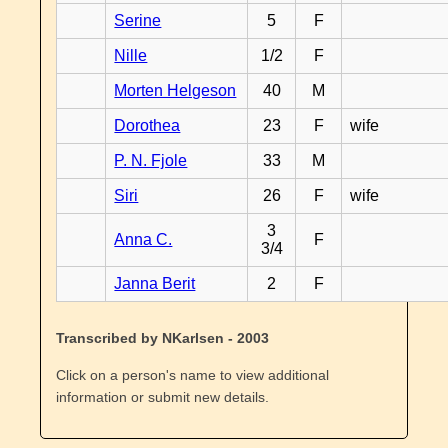
Serine
5
F
Nille
1/2
F
Morten Helgeson
40
M
Dorothea
23
F
wife
P. N. Fjole
33
M
Siri
26
F
wife
3
Anna C.
F
3/4
Janna Berit
2
F
Transcribed by NKarlsen - 2003
Click on a person's name to view additional
information or submit new details.