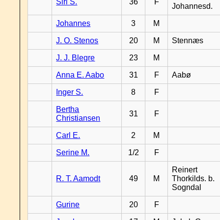
Siri S.
36
F
Johannesd.
Johannes
3
M
J. O. Stenos
20
M
Stennæs
J. J. Blegre
23
M
Anna E. Aabo
31
F
Aabø
Inger S.
8
F
Bertha
31
F
Christiansen
Carl E.
2
M
Serine M.
1/2
F
Reinert
R. T. Aamodt
49
M
Thorkilds. b.
Sogndal
Gurine
20
F