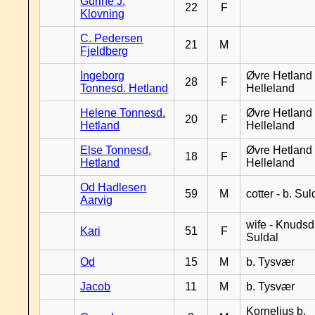
Gurine J.
22
F
Klovning
C. Pedersen
21
M
Fjeldberg
Ingeborg
Øvre Hetland 
28
F
Tonnesd. Hetland
Helleland
Helene Tonnesd.
Øvre Hetland 
20
F
Hetland
Helleland
Else Tonnesd.
Øvre Hetland 
18
F
Hetland
Helleland
Od Hadlesen
59
M
cotter - b. Sul
Aarvig
wife - Knudsd.
Kari
51
F
Suldal
Od
15
M
b. Tysvær
Jacob
11
M
b. Tysvær
Kornelius b.