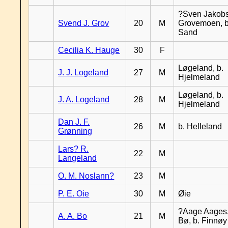
?Sven Jakobs
Svend J. Grov
20
M
Grovemoen, b
Sand
Cecilia K. Hauge
30
F
Løgeland, b.
J. J. Logeland
27
M
Hjelmeland
Løgeland, b.
J. A. Logeland
28
M
Hjelmeland
Dan J. F.
26
M
b. Helleland
Grønning
Lars? R.
22
M
Langeland
O. M. Noslann?
23
M
P. E. Oie
30
M
Øie
?Aage Aages.
A. A. Bo
21
M
Bø, b. Finnøy