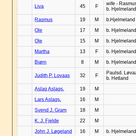
wife - Rasmus
Liva
45
F
b. Hjelmelan
Rasmus
19
M
b.Hjelmeland
Ole
17
M
b. Hjelmelan
Ole
15
M
b. Hjelmelan
Martha
13
F
b. Hjelmelan
Bjørn
8
M
b. Hjelmelan
Paulsd. Løva
Judith P. Lovaas
32
F
b. Hetland
Aslag Aslags.
19
M
Lars Aslags.
16
M
Svend J. Gram
18
M
K. J. Fjelde
22
M
John J. Løgeland
16
M
b. Hjelmelan