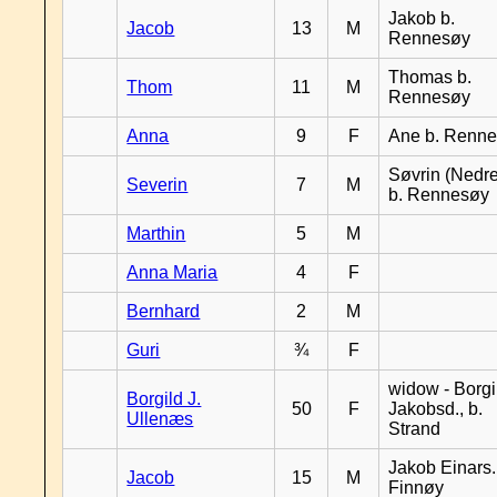
Jakob b.
Jacob
13
M
Rennesøy
Thomas b.
Thom
11
M
Rennesøy
Anna
9
F
Ane b. Renn
Søvrin (Nedr
Severin
7
M
b. Rennesøy
Marthin
5
M
Anna Maria
4
F
Bernhard
2
M
Guri
¾
F
widow - Borgi
Borgild J.
50
F
Jakobsd., b.
Ullenæs
Strand
Jakob Einars.,
Jacob
15
M
Finnøy