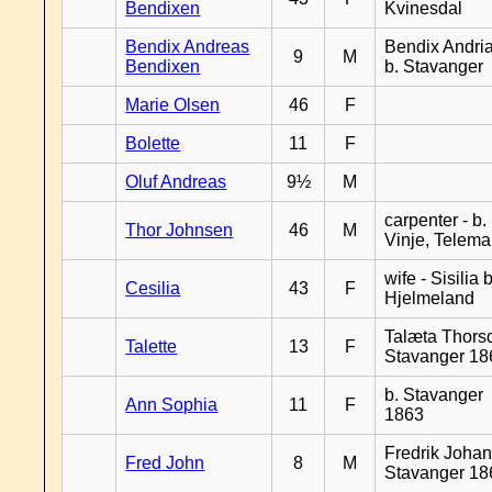
Bendixen
Kvinesdal
Bendix Andreas
Bendix Andri
9
M
Bendixen
b. Stavanger
Marie Olsen
46
F
Bolette
11
F
Oluf Andreas
9½
M
carpenter - b.
Thor Johnsen
46
M
Vinje, Telema
wife - Sisilia b
Cesilia
43
F
Hjelmeland
Talæta Thorsd
Talette
13
F
Stavanger 18
b. Stavanger
Ann Sophia
11
F
1863
Fredrik Johan
Fred John
8
M
Stavanger 18