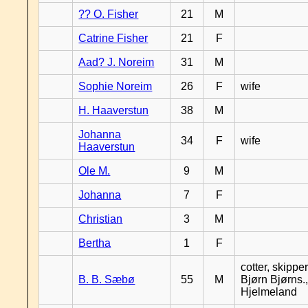
?? O. Fisher
21
M
Catrine Fisher
21
F
Aad? J. Noreim
31
M
Sophie Noreim
26
F
wife
H. Haaverstun
38
M
Johanna
34
F
wife
Haaverstun
Ole M.
9
M
Johanna
7
F
Christian
3
M
Bertha
1
F
cotter, skipper
B. B. Sæbø
55
M
Bjørn Bjørns.,
Hjelmeland