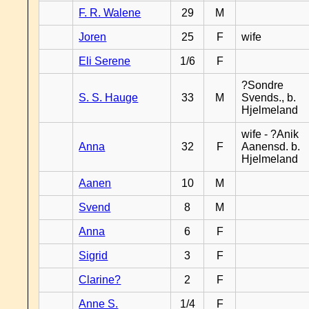
F. R. Walene
29
M
Joren
25
F
wife
Eli Serene
1/6
F
?Sondre
S. S. Hauge
33
M
Svends., b.
Hjelmeland
wife - ?Anik
Anna
32
F
Aanensd. b.
Hjelmeland
Aanen
10
M
Svend
8
M
Anna
6
F
Sigrid
3
F
Clarine?
2
F
Anne S.
1/4
F