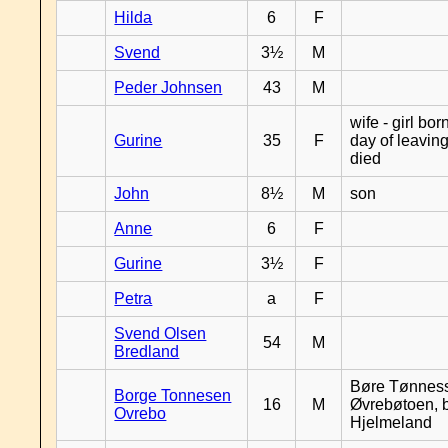
Hilda
6
F
Svend
3½
M
Peder Johnsen
43
M
wife - girl bor
Gurine
35
F
day of leavin
died
John
8½
M
son
Anne
6
F
Gurine
3½
F
Petra
a
F
Svend Olsen
54
M
Bredland
Børe Tønnes
Borge Tonnesen
16
M
Øvrebøtoen, b
Ovrebo
Hjelmeland