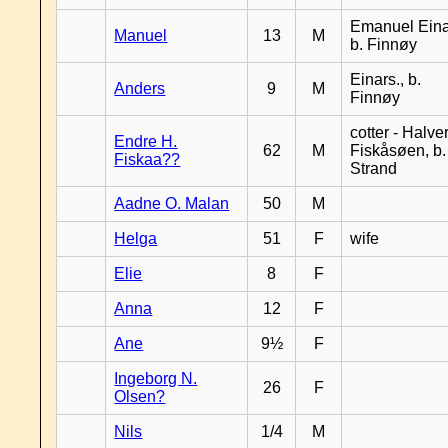
Emanuel Eina
Manuel
13
M
b. Finnøy
Einars., b.
Anders
9
M
Finnøy
cotter - Halver
Endre H.
62
M
Fiskåsøen, b.
Fiskaa??
Strand
Aadne O. Malan
50
M
Helga
51
F
wife
Elie
8
F
Anna
12
F
Ane
9½
F
Ingeborg N.
26
F
Olsen?
Nils
1/4
M