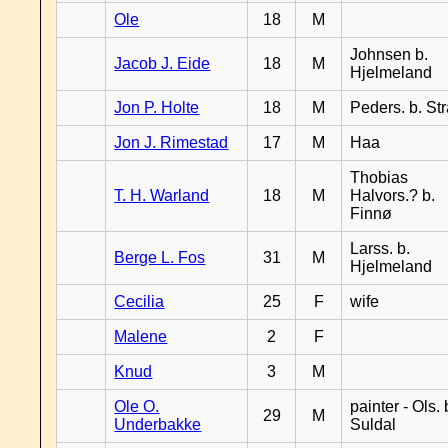
Ole
18
M
Johnsen b.
Jacob J. Eide
18
M
Hjelmeland
Jon P. Holte
18
M
Peders. b. St
Jon J. Rimestad
17
M
Haa
Thobias
T. H. Warland
18
M
Halvors.? b.
Finnø
Larss. b.
Berge L. Fos
31
M
Hjelmeland
Cecilia
25
F
wife
Malene
2
F
Knud
3
M
Ole O.
painter - Ols. 
29
M
Underbakke
Suldal