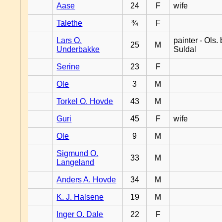
Aase
24
F
wife
Talethe
¾
F
Lars O.
painter - Ols. 
25
M
Underbakke
Suldal
Serine
23
F
Ole
3
M
Torkel O. Hovde
43
M
Guri
45
F
wife
Ole
9
M
Sigmund O.
33
M
Langeland
Anders A. Hovde
34
M
K. J. Halsene
19
M
Inger O. Dale
22
F