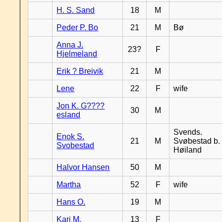
H. S. Sand
18
M
Peder P. Bo
21
M
Bø
Anna J.
23?
F
Hjelmeland
Erik ? Breivik
21
M
Lene
22
F
wife
Jon K. G????
30
M
esland
Svends.
Enok S.
21
M
Svøbestad b.
Svobestad
Høiland
Halvor Hansen
50
M
Martha
52
F
wife
Hans O.
19
M
Kari M.
13
F