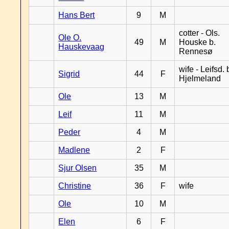
Hans Bert
9
M
cotter - Ols.
Ole O.
49
M
Houske b.
Hauskevaag
Rennesø
wife - Leifsd. 
Sigrid
44
F
Hjelmeland
Ole
13
M
Leif
11
M
Peder
4
M
Madlene
2
F
Sjur Olsen
35
M
Christine
36
F
wife
Ole
10
M
Elen
6
F