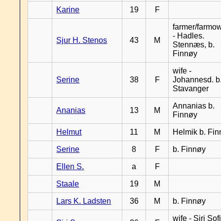
Karine
19
F
farmer/farmo
- Hadles.
Sjur H. Stenos
43
M
Stennæs, b.
Finnøy
wife -
Serine
38
F
Johannesd. b
Stavanger
Annanias b.
Ananias
13
M
Finnøy
Helmut
11
M
Helmik b. Fi
Serine
8
F
b. Finnøy
Ellen S.
a
F
Staale
19
M
Lars K. Ladsten
36
M
b. Finnøy
wife - Siri Sof