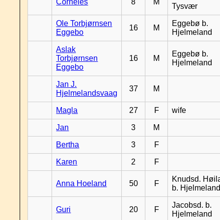
Corneles
8
M
Tysvær
Ole Torbjørnsen
Eggebø b.
16
M
Eggebo
Hjelmeland
Aslak
Eggebø b.
Torbjørnsen
16
M
Hjelmeland
Eggebo
Jan J.
37
M
Hjelmelandsvaag
Magla
27
F
wife
Jan
3
M
Bertha
3
F
Karen
2
F
Knudsd. Høil
Anna Hoeland
50
F
b. Hjelmelan
Jacobsd. b.
Guri
20
F
Hjelmeland