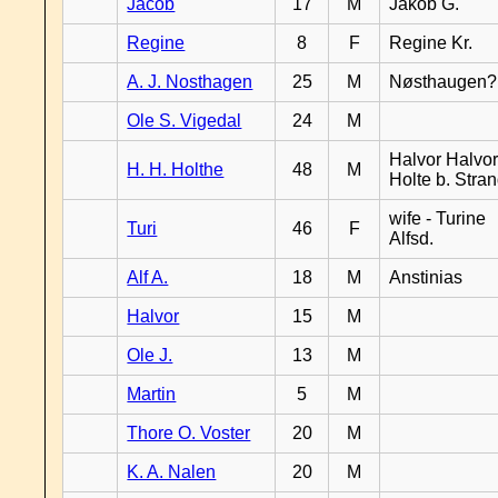
Jacob
17
M
Jakob G.
Regine
8
F
Regine Kr.
A. J. Nosthagen
25
M
Nøsthaugen?
Ole S. Vigedal
24
M
Halvor Halvor
H. H. Holthe
48
M
Holte b. Stra
wife - Turine
Turi
46
F
Alfsd.
Alf A.
18
M
Anstinias
Halvor
15
M
Ole J.
13
M
Martin
5
M
Thore O. Voster
20
M
K. A. Nalen
20
M