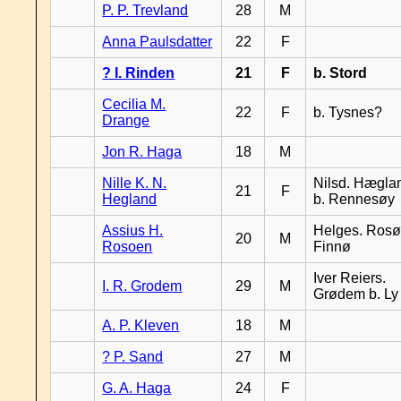
P. P. Trevland
28
M
Anna Paulsdatter
22
F
? I. Rinden
21
F
b. Stord
Cecilia M.
22
F
b. Tysnes?
Drange
Jon R. Haga
18
M
Nille K. N.
Nilsd. Hægla
21
F
Hegland
b. Rennesøy
Assius H.
Helges. Rosø,
20
M
Rosoen
Finnø
Iver Reiers.
I. R. Grodem
29
M
Grødem b. Ly
A. P. Kleven
18
M
? P. Sand
27
M
G. A. Haga
24
F