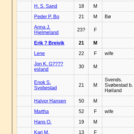
H. S. Sand
18
M
Peder P. Bo
21
M
Bø
Anna J.
23?
F
Hjelmeland
Erik ? Breivik
21
M
Lene
22
F
wife
Jon K. G????
30
M
esland
Svends.
Enok S.
21
M
Svøbestad b.
Svobestad
Høiland
Halvor Hansen
50
M
Martha
52
F
wife
Hans O.
19
M
Kari M.
13
F