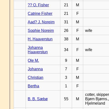
?? O. Fisher
21
M
Catrine Fisher
21
F
Aad? J. Noreim
31
M
Sophie Noreim
26
F
wife
H. Haaverstun
38
M
Johanna
34
F
wife
Haaverstun
Ole M.
9
M
Johanna
7
F
Christian
3
M
Bertha
1
F
cotter, skipper
B. B. Sæbø
55
M
Bjørn Bjørns.,
Hjelmeland