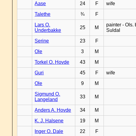
Aase
24
F
wife
Talethe
¾
F
Lars O.
painter - Ols. 
25
M
Underbakke
Suldal
Serine
23
F
Ole
3
M
Torkel O. Hovde
43
M
Guri
45
F
wife
Ole
9
M
Sigmund O.
33
M
Langeland
Anders A. Hovde
34
M
K. J. Halsene
19
M
Inger O. Dale
22
F