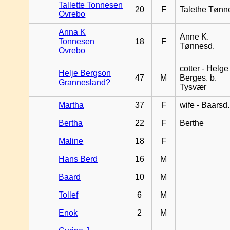
Tallette Tonnesen
20
F
Talethe Tønn
Ovrebo
Anna K
Anne K.
Tonnesen
18
F
Tønnesd.
Ovrebo
cotter - Helge
Helje Bergson
47
M
Berges. b.
Grannesland?
Tysvær
Martha
37
F
wife - Baarsd.
Bertha
22
F
Berthe
Maline
18
F
Hans Berd
16
M
Baard
10
M
Tollef
6
M
Enok
2
M