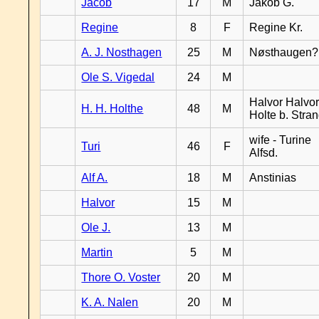
Jacob
17
M
Jakob G.
Regine
8
F
Regine Kr.
A. J. Nosthagen
25
M
Nøsthaugen?
Ole S. Vigedal
24
M
Halvor Halvor
H. H. Holthe
48
M
Holte b. Stra
wife - Turine
Turi
46
F
Alfsd.
Alf A.
18
M
Anstinias
Halvor
15
M
Ole J.
13
M
Martin
5
M
Thore O. Voster
20
M
K. A. Nalen
20
M