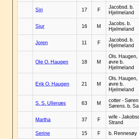
Jacobsd. b.
Siri
17
F
Hjelmeland
Jacobs. b.
Sjur
16
M
Hjelmeland
Jacobsd. b.
Joren
11
F
Hjelmeland
Ols. Haugen,
Ole O. Haugen
18
M
øvre b.
Hjelmeland
Ols. Haugen,
Erik O. Haugen
21
M
øvre b.
Hjelmeland
cotter - Søren
S. S. Ullenæs
63
M
Sørens. b. S
wife - Jakobsd
Martha
37
F
Strand
Serine
15
F
b. Rennesøy