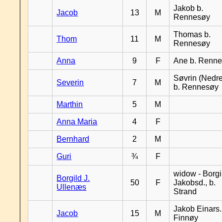
Jakob b.
Jacob
13
M
Rennesøy
Thomas b.
Thom
11
M
Rennesøy
Anna
9
F
Ane b. Renn
Søvrin (Nedr
Severin
7
M
b. Rennesøy
Marthin
5
M
Anna Maria
4
F
Bernhard
2
M
Guri
¾
F
widow - Borgi
Borgild J.
50
F
Jakobsd., b.
Ullenæs
Strand
Jakob Einars.,
Jacob
15
M
Finnøy