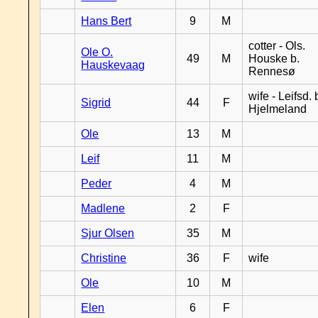
Hans Bert
9
M
cotter - Ols.
Ole O.
49
M
Houske b.
Hauskevaag
Rennesø
wife - Leifsd. 
Sigrid
44
F
Hjelmeland
Ole
13
M
Leif
11
M
Peder
4
M
Madlene
2
F
Sjur Olsen
35
M
Christine
36
F
wife
Ole
10
M
Elen
6
F