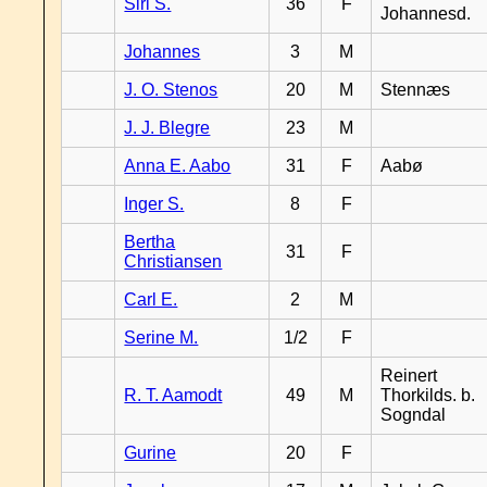
Siri S.
36
F
Johannesd.
Johannes
3
M
J. O. Stenos
20
M
Stennæs
J. J. Blegre
23
M
Anna E. Aabo
31
F
Aabø
Inger S.
8
F
Bertha
31
F
Christiansen
Carl E.
2
M
Serine M.
1/2
F
Reinert
R. T. Aamodt
49
M
Thorkilds. b.
Sogndal
Gurine
20
F