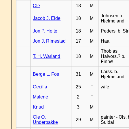
Ole
18
M
Johnsen b.
Jacob J. Eide
18
M
Hjelmeland
Jon P. Holte
18
M
Peders. b. St
Jon J. Rimestad
17
M
Haa
Thobias
T. H. Warland
18
M
Halvors.? b.
Finnø
Larss. b.
Berge L. Fos
31
M
Hjelmeland
Cecilia
25
F
wife
Malene
2
F
Knud
3
M
Ole O.
painter - Ols. 
29
M
Underbakke
Suldal