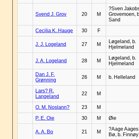
?Sven Jakobs
Svend J. Grov
20
M
Grovemoen, b
Sand
Cecilia K. Hauge
30
F
Løgeland, b.
J. J. Logeland
27
M
Hjelmeland
Løgeland, b.
J. A. Logeland
28
M
Hjelmeland
Dan J. F.
26
M
b. Helleland
Grønning
Lars? R.
22
M
Langeland
O. M. Noslann?
23
M
P. E. Oie
30
M
Øie
?Aage Aages.
A. A. Bo
21
M
Bø, b. Finnøy