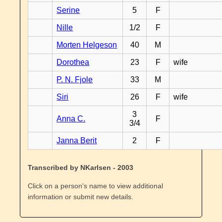
Serine
5
F
Nille
1/2
F
Morten Helgeson
40
M
Dorothea
23
F
wife
P. N. Fjole
33
M
Siri
26
F
wife
3
Anna C.
F
3/4
Janna Berit
2
F
Transcribed by NKarlsen - 2003
Click on a person's name to view additional
information or submit new details.