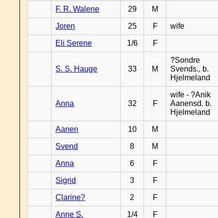
F. R. Walene
29
M
Joren
25
F
wife
Eli Serene
1/6
F
?Sondre
S. S. Hauge
33
M
Svends., b.
Hjelmeland
wife - ?Anik
Anna
32
F
Aanensd. b.
Hjelmeland
Aanen
10
M
Svend
8
M
Anna
6
F
Sigrid
3
F
Clarine?
2
F
Anne S.
1/4
F