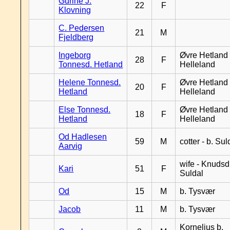
Gurine J.
22
F
Klovning
C. Pedersen
21
M
Fjeldberg
Ingeborg
Øvre Hetland 
28
F
Tonnesd. Hetland
Helleland
Helene Tonnesd.
Øvre Hetland 
20
F
Hetland
Helleland
Else Tonnesd.
Øvre Hetland 
18
F
Hetland
Helleland
Od Hadlesen
59
M
cotter - b. Sul
Aarvig
wife - Knudsd.
Kari
51
F
Suldal
Od
15
M
b. Tysvær
Jacob
11
M
b. Tysvær
Kornelius b.