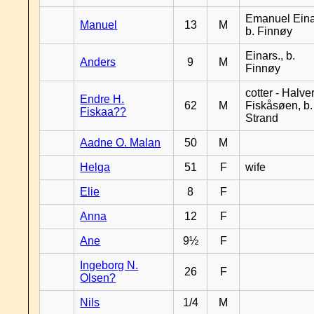
Emanuel Eina
Manuel
13
M
b. Finnøy
Einars., b.
Anders
9
M
Finnøy
cotter - Halver
Endre H.
62
M
Fiskåsøen, b.
Fiskaa??
Strand
Aadne O. Malan
50
M
Helga
51
F
wife
Elie
8
F
Anna
12
F
Ane
9½
F
Ingeborg N.
26
F
Olsen?
Nils
1/4
M