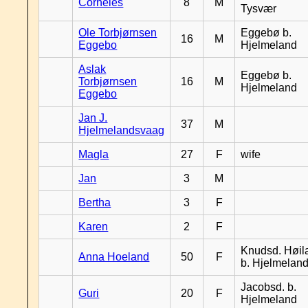
Corneles
8
M
Tysvær
Ole Torbjørnsen
Eggebø b.
16
M
Eggebo
Hjelmeland
Aslak
Eggebø b.
Torbjørnsen
16
M
Hjelmeland
Eggebo
Jan J.
37
M
Hjelmelandsvaag
Magla
27
F
wife
Jan
3
M
Bertha
3
F
Karen
2
F
Knudsd. Høil
Anna Hoeland
50
F
b. Hjelmelan
Jacobsd. b.
Guri
20
F
Hjelmeland