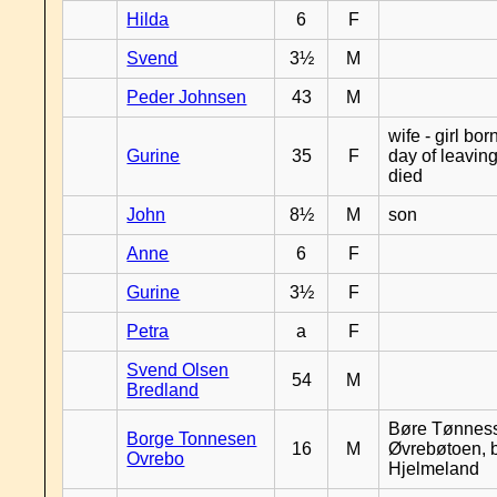
Hilda
6
F
Svend
3½
M
Peder Johnsen
43
M
wife - girl bor
Gurine
35
F
day of leavin
died
John
8½
M
son
Anne
6
F
Gurine
3½
F
Petra
a
F
Svend Olsen
54
M
Bredland
Børe Tønnes
Borge Tonnesen
16
M
Øvrebøtoen, b
Ovrebo
Hjelmeland