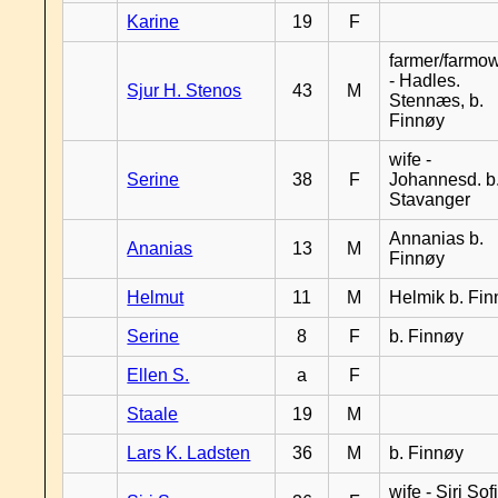
Karine
19
F
farmer/farmo
- Hadles.
Sjur H. Stenos
43
M
Stennæs, b.
Finnøy
wife -
Serine
38
F
Johannesd. b
Stavanger
Annanias b.
Ananias
13
M
Finnøy
Helmut
11
M
Helmik b. Fi
Serine
8
F
b. Finnøy
Ellen S.
a
F
Staale
19
M
Lars K. Ladsten
36
M
b. Finnøy
wife - Siri Sof