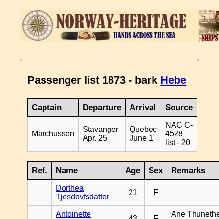
Passenger list 1873 - bark
Hebe
Captain
Departure
Arrival
Source
NAC C-
Stavanger
Quebec
Marchussen
4528
Apr. 25
June 1
list - 20
Ref.
Name
Age
Sex
Remarks
Dorthea
21
F
Tjosdovfsdatter
Antoinette
Ane Thunethe
43
F