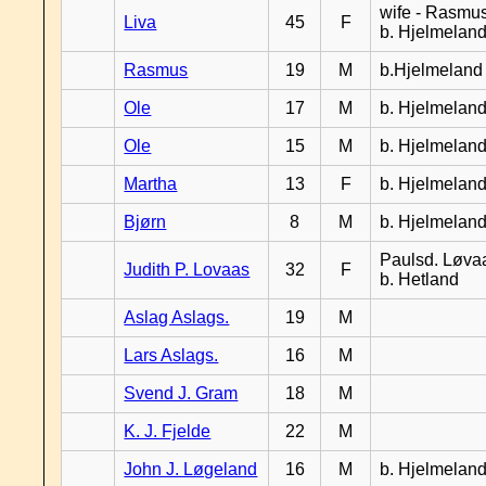
wife - Rasmus
Liva
45
F
b. Hjelmelan
Rasmus
19
M
b.Hjelmeland
Ole
17
M
b. Hjelmelan
Ole
15
M
b. Hjelmelan
Martha
13
F
b. Hjelmelan
Bjørn
8
M
b. Hjelmelan
Paulsd. Løva
Judith P. Lovaas
32
F
b. Hetland
Aslag Aslags.
19
M
Lars Aslags.
16
M
Svend J. Gram
18
M
K. J. Fjelde
22
M
John J. Løgeland
16
M
b. Hjelmelan