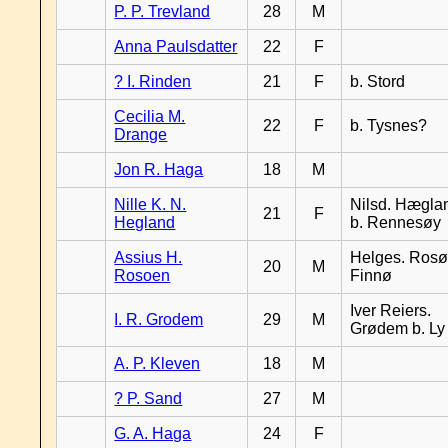
P. P. Trevland
28
M
Anna Paulsdatter
22
F
? I. Rinden
21
F
b. Stord
Cecilia M.
22
F
b. Tysnes?
Drange
Jon R. Haga
18
M
Nille K. N.
Nilsd. Hægla
21
F
Hegland
b. Rennesøy
Assius H.
Helges. Rosø,
20
M
Rosoen
Finnø
Iver Reiers.
I. R. Grodem
29
M
Grødem b. Ly
A. P. Kleven
18
M
? P. Sand
27
M
G. A. Haga
24
F