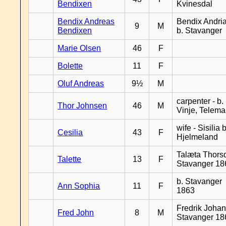
Bendixen
Kvinesdal
Bendix Andreas
Bendix Andri
9
M
Bendixen
b. Stavanger
Marie Olsen
46
F
Bolette
11
F
Oluf Andreas
9½
M
carpenter - b.
Thor Johnsen
46
M
Vinje, Telema
wife - Sisilia b
Cesilia
43
F
Hjelmeland
Talæta Thorsd
Talette
13
F
Stavanger 18
b. Stavanger
Ann Sophia
11
F
1863
Fredrik Johan
Fred John
8
M
Stavanger 18